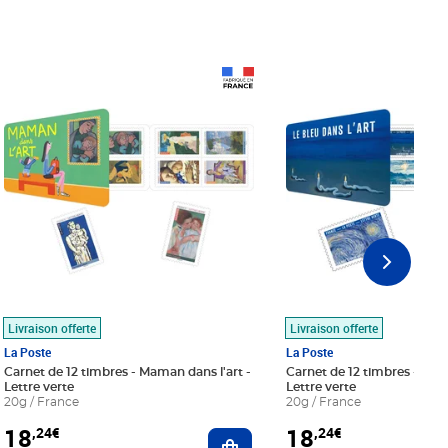
Prix 18,24€
Prix 18,24€
Livraison offerte
Livraison offerte
La Poste
La Poste
Carnet de 12 timbres - Maman dans l'art -
Carnet de 12 timbres - Le bl
Lettre verte
Lettre verte
20g / France
20g / France
18
18
,24€
,24€
r au panier
Ajouter au panier