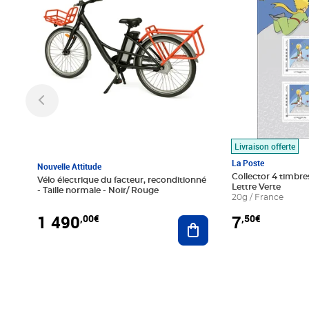
Livraison offerte
La Poste
Nouvelle Attitude
Collector 4 timbres
Vélo électrique du facteur, reconditionné
Lettre Verte
- Taille normale - Noir/ Rouge
20g / France
1 490
7
,00€
,50€
Ajouter au panier