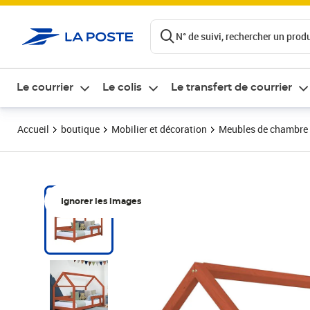
ontenu de la page
N° de suivi, rechercher un produi
Le courrier
Le colis
Le transfert de courrier
Accueil
boutique
Mobilier et décoration
Meubles de chambre
Ignorer les images