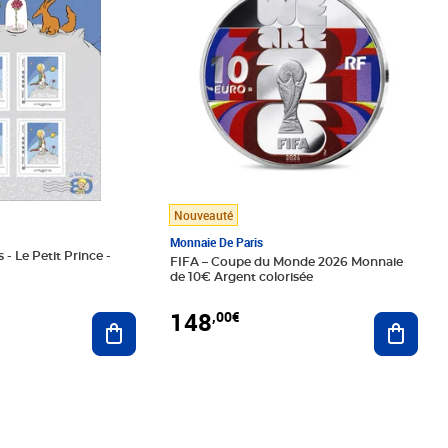
Nouveauté
Monnaie De Paris
 - Le Petit Prince -
FIFA – Coupe du Monde 2026 Monnaie
de 10€ Argent colorisée
148
,00€
Ajouter au panier
Ajoute