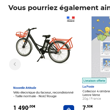
Vous pourriez également ai
Prix 1 490,00€
Prix 7,50€
Livraison offerte
La Poste
Nouvelle Attitude
Collector 4 timbres
Vélo électrique du facteur, reconditionné
Lettre Verte
- Taille normale - Noir/ Rouge
20g / France
1 490
7
,00€
,50€
Ajouter au panier