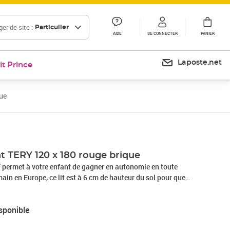
er de site :
Particulier
AIDE
SE CONNECTER
PANIER
Laposte.net
it Prince
ue
t TERY 120 x 180 rouge brique
” permet à votre enfant de gagner en autonomie en toute
main en Europe, ce lit est à 6 cm de hauteur du sol pour que
et venir dans son lit facilement et permettre à l'air de circuler.
t offert avec la structure du lit. Le lit a une capacité de
sponible
ur pouvoir lire l'histoire du soir sous le toit du tipi. Existe en
beige, gris clair, gris foncé, vert sauge, rose pastel, rouge