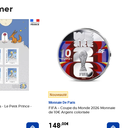
mer
Prix 148,00€
Nouveauté
Monnaie De Paris
 - Le Petit Prince -
FIFA – Coupe du Monde 2026 Monnaie
de 10€ Argent colorisée
148
,00€
Ajouter au panier
Ajoute