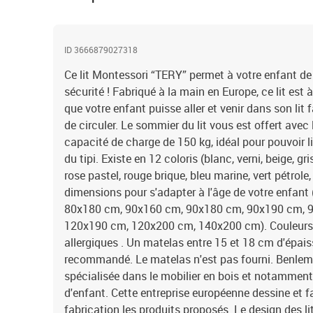
ID 3666879027318
Ce lit Montessori “TERY” permet à votre enfant d
sécurité ! Fabriqué à la main en Europe, ce lit est
que votre enfant puisse aller et venir dans son lit 
de circuler. Le sommier du lit vous est offert avec l
capacité de charge de 150 kg, idéal pour pouvoir lire
du tipi. Existe en 12 coloris (blanc, verni, beige, gri
rose pastel, rouge brique, bleu marine, vert pétrole, 
dimensions pour s'adapter à l'âge de votre enfan
80x180 cm, 90x160 cm, 90x180 cm, 90x190 cm, 
120x190 cm, 120x200 cm, 140x200 cm). Couleurs 1
allergiques . Un matelas entre 15 et 18 cm d'épai
recommandé. Le matelas n'est pas fourni. Benlemi 
spécialisée dans le mobilier en bois et notammen
d'enfant. Cette entreprise européenne dessine et f
fabrication les produits proposés. Le design des l