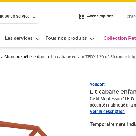
t ou un service ....
Chang
Accès rapides
Les services
Tous nos produits
Collection Pet
Chambre bébé, enfant
Lit cabane enfant TERY 120 x 180 rouge briq
Youdoit
Lit cabane enfan
Ce lit Montessori “TERY
sécurité ! Fabriqué à la 
votre enfant puisse aller 
Voir la description
Le sommier du lit vous es
Temporairement Indi
charge de 150 kg, idéal po
12 coloris (blanc, verni, 