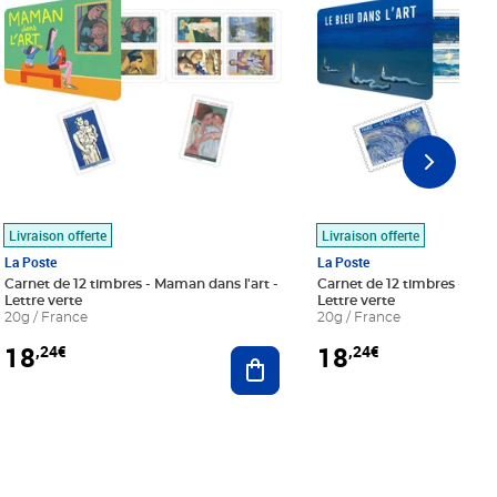
Livraison offerte
Livraison offerte
La Poste
La Poste
Carnet de 12 timbres - Maman dans l'art -
Carnet de 12 timbres - Le bl
Lettre verte
Lettre verte
20g / France
20g / France
18
18
,24€
,24€
r au panier
Ajouter au panier