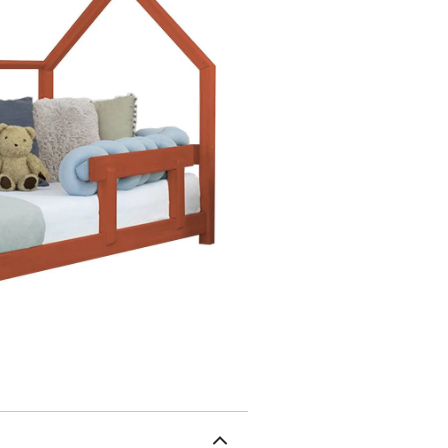
brique, bleu marine, vert
s'adapter à l'âge de vo
90x180 cm, 90x190 cm,
cm). Couleurs 100% natur
d'épaisseur (120 x 180 
une entreprise familiale
l'équipement des chambr
dans sa propre usine de 
accessoires est pensé da
main avec des peintures 
et rigoureusement sélect
à monter soi-même. Un m
Dimensions totales du li
délais de fabrication et 