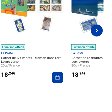
Livraison offerte
Livraison offerte
La Poste
La Poste
Carnet de 12 timbres - Maman dans l'art -
Carnet de 12 timbres - Le bl
Lettre verte
Lettre verte
20g / France
20g / France
18
18
,24€
,24€
r au panier
Ajouter au panier