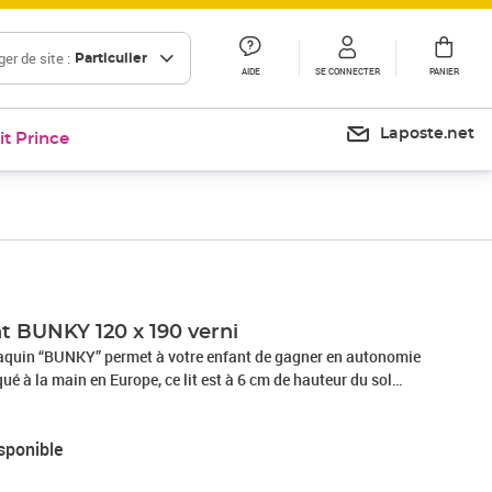
er de site :
Particulier
AIDE
SE CONNECTER
PANIER
Laposte.net
it Prince
t BUNKY 120 x 190 verni
daquin “BUNKY” permet à votre enfant de gagner en autonomie
qué à la main en Europe, ce lit est à 6 cm de hauteur du sol
sse aller et venir dans son lit facilement et permettre à l'air
 lit vous est offert avec la structure du lit. Le lit a une
sponible
 kg, idéal pour pouvoir lire l'histoire du soir sous le toit de la
is (blanc, verni, beige, gris clair, gris foncé, vert sauge, rose