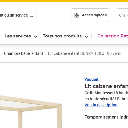
t ou un service ....
Chang
Accès rapides
Les services
Tous nos produits
Collection Pet
Chambre bébé, enfant
Lit cabane enfant BUNKY 120 x 190 verni
Youdoit
Lit cabane enfan
Ce lit Montessori à bal
en toute sécurité ! Fabri
pour que votre enfant pui
Voir la description
de circuler. Le sommier du
Temporairement Indi
capacité de charge de 150
cabane. Existe en 12 color