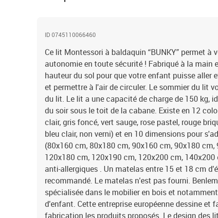
ID 0745110066460
Ce lit Montessori à baldaquin “BUNKY” permet à v
autonomie en toute sécurité ! Fabriqué à la main e
hauteur du sol pour que votre enfant puisse aller e
et permettre à l'air de circuler. Le sommier du lit v
du lit. Le lit a une capacité de charge de 150 kg, idé
du soir sous le toit de la cabane. Existe en 12 colori
clair, gris foncé, vert sauge, rose pastel, rouge briq
bleu clair, non verni) et en 10 dimensions pour s'a
(80x160 cm, 80x180 cm, 90x160 cm, 90x180 cm,
120x180 cm, 120x190 cm, 120x200 cm, 140x200 cm
anti-allergiques . Un matelas entre 15 et 18 cm d'
recommandé. Le matelas n'est pas fourni. Benlemi 
spécialisée dans le mobilier en bois et notammen
d'enfant. Cette entreprise européenne dessine et f
fabrication les produits proposés. Le design des l