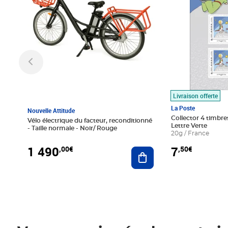
Livraison offerte
La Poste
Nouvelle Attitude
Collector 4 timbres
Vélo électrique du facteur, reconditionné
Lettre Verte
- Taille normale - Noir/ Rouge
20g / France
1 490
7
,00€
,50€
Ajouter au panier