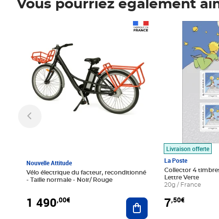
Vous pourriez également ai
Prix 1 490,00€
Prix 7,50€
Livraison offerte
La Poste
Nouvelle Attitude
Collector 4 timbres
Vélo électrique du facteur, reconditionné
Lettre Verte
- Taille normale - Noir/ Rouge
20g / France
1 490
7
,00€
,50€
Ajouter au panier