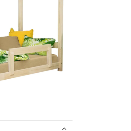
pastel, rouge brique, bleu
dimensions pour s'adapt
cm, 90x180 cm, 90x190 
140x200 cm). Couleurs 10
cm d'épaisseur (120 x 1
est une entreprise famil
l'équipement des chambr
dans sa propre usine de 
accessoires est pensé da
main avec des peintures 
et rigoureusement sélect
à monter soi-même. Un m
Dimensions totales du li
délais de fabrication et 