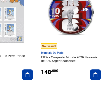
Nouveauté
Monnaie De Paris
 - Le Petit Prince -
FIFA – Coupe du Monde 2026 Monnaie
de 10€ Argent colorisée
148
,00€
Ajouter au panier
Ajoute