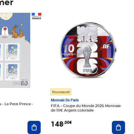
mer
Prix 148,00€
Nouveauté
Monnaie De Paris
 - Le Petit Prince -
FIFA – Coupe du Monde 2026 Monnaie
de 10€ Argent colorisée
148
,00€
Ajouter au panier
Ajoute