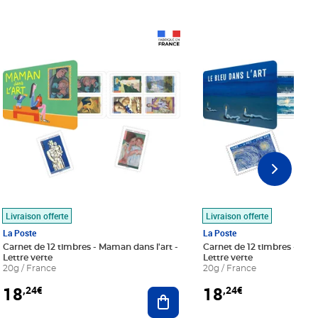
Prix 18,24€
Prix 18,24€
Livraison offerte
Livraison offerte
La Poste
La Poste
Carnet de 12 timbres - Maman dans l'art -
Carnet de 12 timbres - Le bl
Lettre verte
Lettre verte
20g / France
20g / France
18
18
,24€
,24€
r au panier
Ajouter au panier