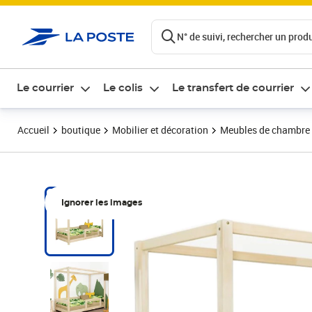
ontenu de la page
N° de suivi, rechercher un produi
Le courrier
Le colis
Le transfert de courrier
Accueil
boutique
Mobilier et décoration
Meubles de chambre
Ignorer les images