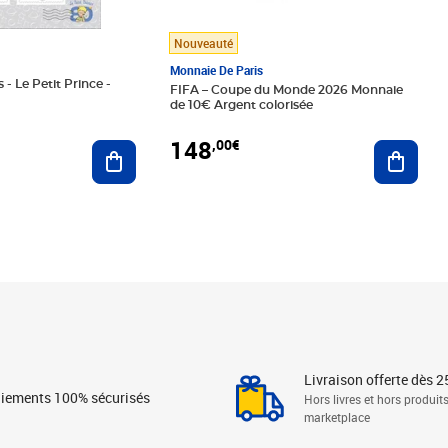
Nouveauté
Monnaie De Paris
 - Le Petit Prince -
FIFA – Coupe du Monde 2026 Monnaie
de 10€ Argent colorisée
148
,00€
Ajouter au panier
Ajoute
Livraison offerte dès 2
iements 100% sécurisés
Hors livres et hors produit
marketplace