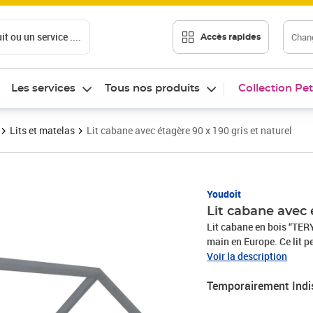
t ou un service ....
Chang
Accès rapides
Les services
Tous nos produits
Collection Pet
Lits et matelas
Lit cabane avec étagère 90 x 190 gris et naturel
Youdoit
Lit cabane avec 
Lit cabane en bois “TERY
main en Europe. Ce lit p
! Capacité de charge : 1
Voir la description
votre enfant (80x160 c
Temporairement Indi
120x180 cm, 120x190 cm,
Un matelas entre 15 et 1