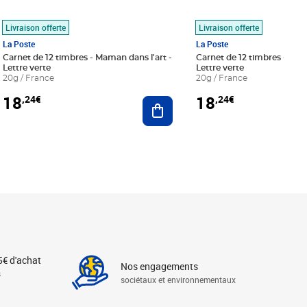
Livraison offerte
Livraison offerte
La Poste
La Poste
Carnet de 12 timbres - Maman dans l'art -
Carnet de 12 timbres - Le bl
Lettre verte
Lettre verte
20g / France
20g / France
18
18
,24€
,24€
r au panier
Ajouter au panier
5€ d'achat
Nos engagements
s
sociétaux et environnementaux