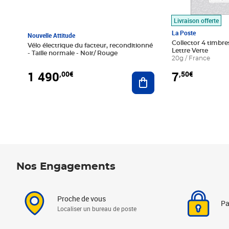
Livraison offerte
La Poste
Nouvelle Attitude
Collector 4 timbres
Vélo électrique du facteur, reconditionné
Lettre Verte
- Taille normale - Noir/ Rouge
20g / France
1 490
7
,00€
,50€
Ajouter au panier
Nos Engagements
Proche de vous
Pa
Localiser un bureau de poste