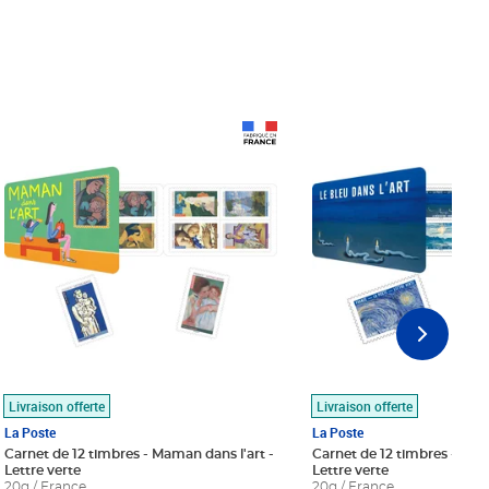
Prix 18,24€
Prix 18,24€
Livraison offerte
Livraison offerte
La Poste
La Poste
Carnet de 12 timbres - Maman dans l'art -
Carnet de 12 timbres - Le bl
Lettre verte
Lettre verte
20g / France
20g / France