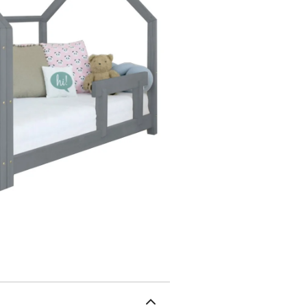
rigoureusement sélection
monter soi-même. Garanti
(hauteur x largeur x lon
intervenir. A partir de 3 