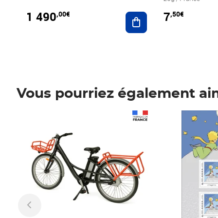
1 490
7
,00€
,50€
Ajouter au panier
Vous pourriez également ai
Prix 1 490,00€
Prix 7,50€