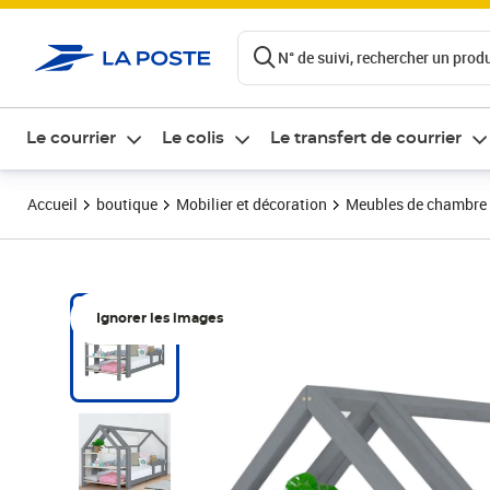
ontenu de la page
N° de suivi, rechercher un produi
Le courrier
Le colis
Le transfert de courrier
Accueil
boutique
Mobilier et décoration
Meubles de chambre
Ignorer les images