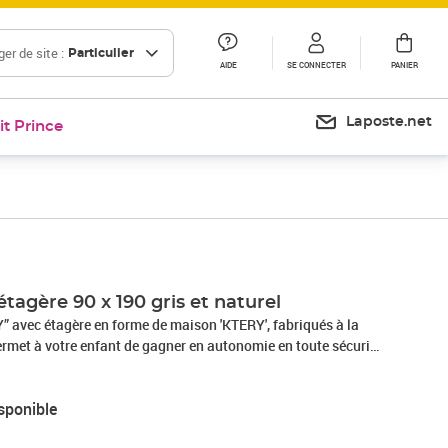
er de site :
Particulier
AIDE
SE CONNECTER
PANIER
Laposte.net
it Prince
étagère 90 x 190 gris et naturel
” avec étagère en forme de maison 'KTERY', fabriqués à la
ermet à votre enfant de gagner en autonomie en toute sécurité
50 kg. Existe en plusieurs dimensions pour s'adapter à l'âge de
m, 80x180 cm, 90x160 cm, 90x180 cm, 90x190 cm, 90x200 cm,
sponible
 120x200 cm). Couleurs 100% naturelles, anti-allergiques .
8 cm d'épaisseur est recommandé. Le bois utilisé est tracé et