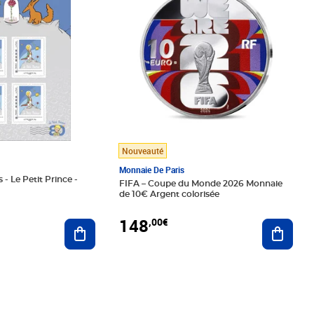
Nouveauté
Monnaie De Paris
 - Le Petit Prince -
FIFA – Coupe du Monde 2026 Monnaie
de 10€ Argent colorisée
148
,00€
Ajouter au panier
Ajoute