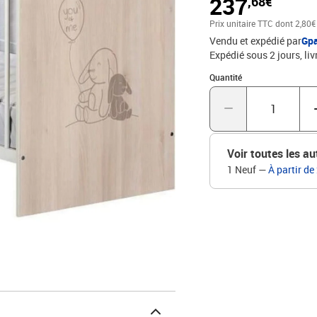
237
,68€
Prix unitaire TTC
dont 2,80€
Vendu et expédié par
Gp
Expédié sous 2 jours
liv
Quantité : 1
Quantité
Voir toutes les au
1 Neuf
—
À partir de