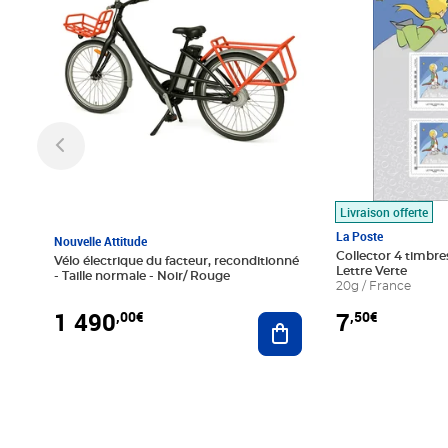
Livraison offerte
La Poste
Nouvelle Attitude
Collector 4 timbres
Vélo électrique du facteur, reconditionné
Lettre Verte
- Taille normale - Noir/ Rouge
20g / France
1 490
7
,00€
,50€
Ajouter au panier