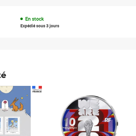
En stock
Expédié sous 3 jours
té
Prix 148,00€