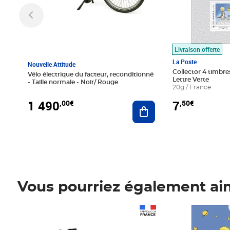
Livraison offerte
La Poste
Nouvelle Attitude
Collector 4 timbres
Vélo électrique du facteur, reconditionné
Lettre Verte
- Taille normale - Noir/ Rouge
20g / France
1 490
7
,00€
,50€
Ajouter au panier
Vous pourriez également ai
Prix 1 490,00€
Prix 7,50€