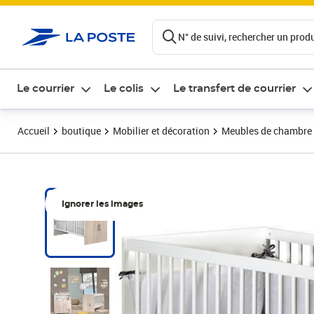
ontenu de la page
N° de suivi, rechercher un produi
Le courrier
Le colis
Le transfert de courrier
Accueil
boutique
Mobilier et décoration
Meubles de chambre
Ignorer les images