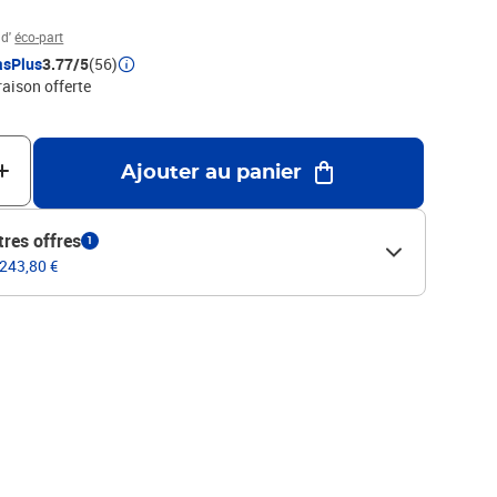
 d'
éco-part
asPlus
3.77/5
(56)
raison offerte
Ajouter au panier
tres offres
1
 243,80 €