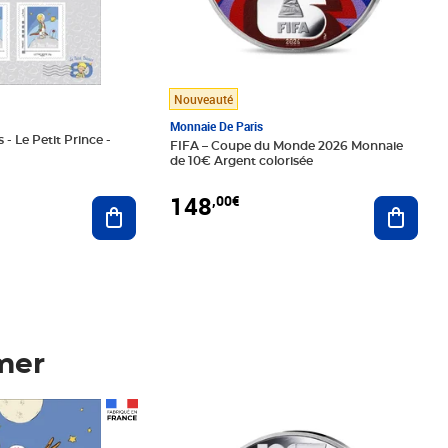
Nouveauté
Monnaie De Paris
 - Le Petit Prince -
FIFA – Coupe du Monde 2026 Monnaie
de 10€ Argent colorisée
148
,00€
Ajouter au panier
Ajoute
mer
Prix 148,00€