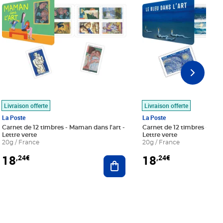
Livraison offerte
Livraison offerte
La Poste
La Poste
Carnet de 12 timbres - Maman dans l'art -
Carnet de 12 timbres - Le bl
Lettre verte
Lettre verte
20g / France
20g / France
18
18
,24€
,24€
r au panier
Ajouter au panier