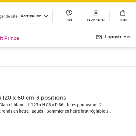
er de site :
Particulier
AIDE
SE CONNECTER
PANIER
Laposte.net
it Prince
Prix 243,80€
 120 x 60 cm 3 positions
lair et blanc - L 123 x H 86 x P 66 - tetes panneaux - 2
x ronds en hetre, laqués - Sommier en hetre brut réglable 3
 solvant - Fabrication française - Meuble a monter soi-meme -
e - Des la naissance - Livré a l'unité *Matelas et literie non