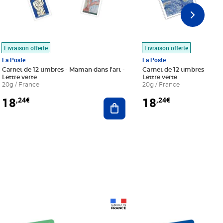
Livraison offerte
Livraison offerte
La Poste
La Poste
Carnet de 12 timbres - Maman dans l'art -
Carnet de 12 timbres - Le bl
Lettre verte
Lettre verte
20g / France
20g / France
18
18
,24€
,24€
r au panier
Ajouter au panier
Prix 18,24€
Prix 18,24€