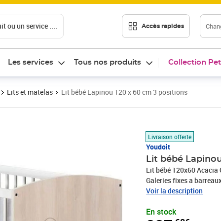
t ou un service ....
Chang
Accès rapides
Les services
Tous nos produits
Collection Pet
Lits et matelas
Lit bébé Lapinou 120 x 60 cm 3 positions
Prix 237,68€
Livraison offerte
Youdoit
Lit bébé Lapinou
Lit bébé 120x60 Acacia C
Galeries fixes a barreau
positions - Garanti sans
Voir la description
Matelas non fourni - Mixt
En stock
fournis.