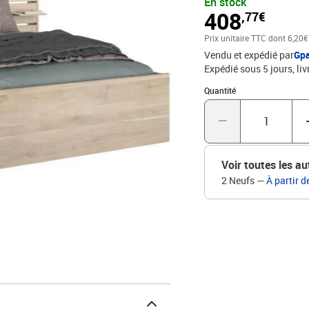
En stock
rangement a positionner
408
,77€
Prix unitaire TTC
dont 6,20€
Vendu et expédié par
Gp
Expédié sous 5 jours
liv
Quantité : 1
Quantité
Voir toutes les au
2 Neufs
—
À partir d