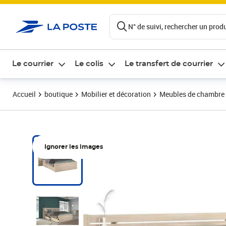
ontenu de la page
N° de suivi, rechercher un produi
Le courrier
Le colis
Le transfert de courrier
Accueil
boutique
Mobilier et décoration
Meubles de chambre
Ignorer les images