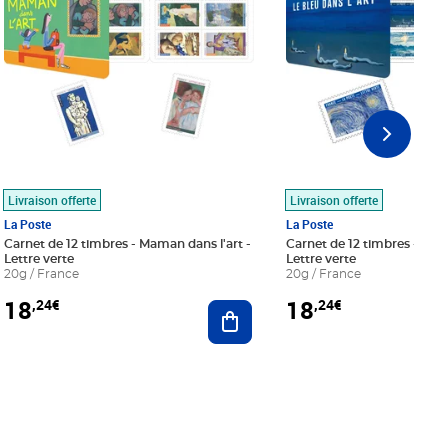
Livraison offerte
Livraison offerte
La Poste
La Poste
Carnet de 12 timbres - Maman dans l'art -
Carnet de 12 timbres - Le bl
Lettre verte
Lettre verte
20g / France
20g / France
18
18
,24€
,24€
r au panier
Ajouter au panier