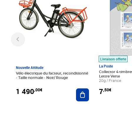
Livraison offerte
La Poste
Nouvelle Attitude
Collector 4 timbres
Vélo électrique du facteur, reconditionné
Lettre Verte
- Taille normale - Noir/ Rouge
20g / France
1 490
7
,00€
,50€
Ajouter au panier