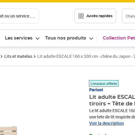
t ou un service ....
Chang
Accès rapides
Les services
Tous nos produits
Collection Pet
Lits et matelas
Lit adulte ESCALE 160 x 200 cm - chêne du Japon - 2 t
Prix 408,77€
Livraison offerte
Parisot
Lit adulte ESCAL
tiroirs + Tête de 
Le lit adulte ESCALE 16
une tete de lit inspirée
particules revetus de pa
Voir la description
réversibles au montage c