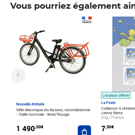
Vous pourriez également ai
Prix 1 490,00€
Prix 7,50€
Livraison offerte
La Poste
Nouvelle Attitude
Collector 4 timbres
Vélo électrique du facteur, reconditionné
Lettre Verte
- Taille normale - Noir/ Rouge
20g / France
1 490
7
,00€
,50€
Ajouter au panier