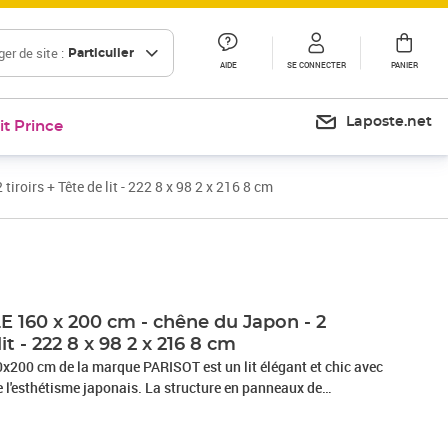
er de site :
Particulier
AIDE
SE CONNECTER
PANIER
Laposte.net
it Prince
iroirs + Tête de lit - 222 8 x 98 2 x 216 8 cm
Prix barré 443,99 €
Prix 414,72€
Prix 459,98€
E 160 x 200 cm - chêne du Japon - 2
lit - 222 8 x 98 2 x 216 8 cm
0x200 cm de la marque PARISOT est un lit élégant et chic avec
 de l'esthétisme japonais. La structure en panneaux de
pier décor Chene du Japon est équipée de 2 tablettes hautes
hene ou blanc, 2 tablettes basses fixes et 2 tiroirs de