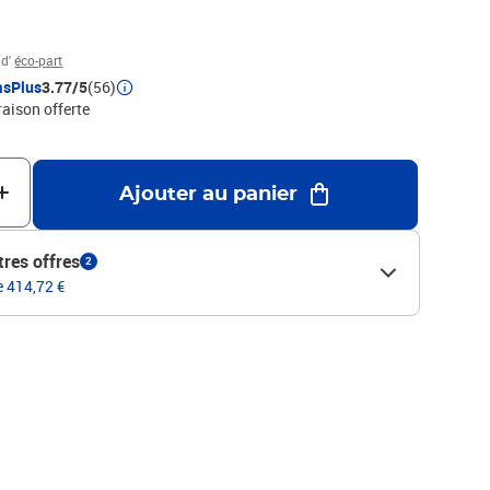
 a droite ou a gauche.
 d'
éco-part
asPlus
3.77/5
(56)
raison offerte
Ajouter au panier
tres offres
2
e 414,72 €