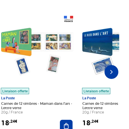
Prix 18,24€
Prix 18,24€
Livraison offerte
Livraison offerte
La Poste
La Poste
Carnet de 12 timbres - Maman dans l'art -
Carnet de 12 timbres - Le bl
Lettre verte
Lettre verte
20g / France
20g / France
18
18
,24€
,24€
r au panier
Ajouter au panier