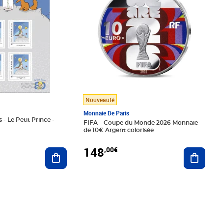
Nouveauté
Monnaie De Paris
 - Le Petit Prince -
FIFA – Coupe du Monde 2026 Monnaie
de 10€ Argent colorisée
148
,00€
Ajouter au panier
Ajoute