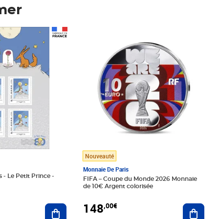
mer
Prix 148,00€
Nouveauté
Monnaie De Paris
 - Le Petit Prince -
FIFA – Coupe du Monde 2026 Monnaie
de 10€ Argent colorisée
148
,00€
Ajouter au panier
Ajoute