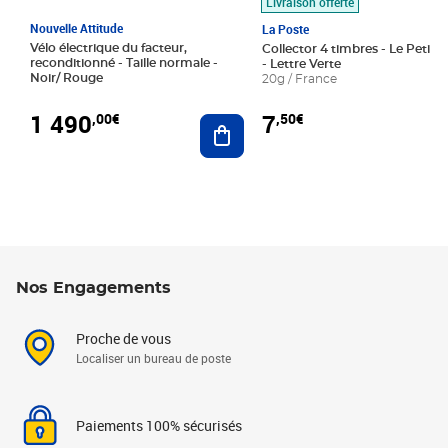
Livraison offerte
Nouvelle Attitude
La Poste
Vélo électrique du facteur,
Collector 4 timbres - Le Petit P
reconditionné - Taille normale -
- Lettre Verte
Noir/ Rouge
20g / France
1 490
7
,00€
,50€
Ajouter au panier
Nos Engagements
Proche de vous
Localiser un bureau de poste
Paiements 100% sécurisés