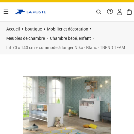
ontenu de la page
Accueil
boutique
Mobilier et décoration
Meubles de chambre
Chambre bébé, enfant
Lit 70 x 140 cm + commode à langer Niko - Blanc - TREND TEAM
Prix barré 415,99 €
Prix 389,70€
Prix 3