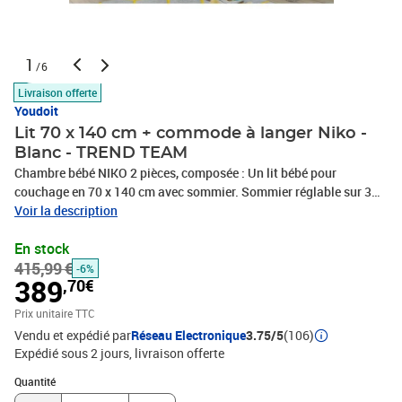
1
/6
Livraison offerte
Youdoit
Lit 70 x 140 cm + commode à langer Niko -
Blanc - TREND TEAM
Chambre bébé NIKO 2 pièces, composée : Un lit bébé pour
couchage en 70 x 140 cm avec sommier. Sommier réglable sur 3
hauteurs et 3 barreaux du lit amovibles. Réalisé en panneaux de
Voir la description
particules blanc mat, barreaux en bois massif laqués blanc .
En stock
Dimensions (LxHxP) : 78 x 83 x 143 cm Une commode avec plan a
415,99 €
langer, 2 portes avec une grande niche. Réalisée en panneaux de
-6%
389
,70€
particules mélaminés blanc mat. Surface a langer.
Prix unitaire TTC
Vendu et expédié par
Réseau Electronique
3.75/5
(106)
Expédié sous 2 jours
livraison offerte
Quantité : 1
Quantité