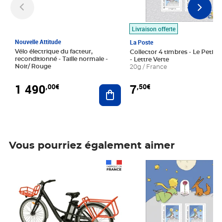
Livraison offerte
Nouvelle Attitude
La Poste
Vélo électrique du facteur,
Collector 4 timbres - Le Petit P
reconditionné - Taille normale -
- Lettre Verte
Noir/ Rouge
20g / France
1 490
7
,00€
,50€
Ajouter au panier
Vous pourriez également aimer
Prix 1 490,00€
Prix 7,50€