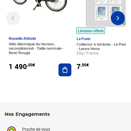
Livraison offerte
Nouvelle Attitude
La Poste
Vélo électrique du facteur,
Collector 4 timbres - Le Petit P
reconditionné - Taille normale -
- Lettre Verte
Noir/ Rouge
20g / France
1 490
7
,00€
,50€
Ajouter au panier
Nos Engagements
Proche de vous