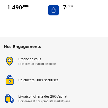
1 490
7
,00€
,50€
Ajouter au panier
Nos Engagements
Proche de vous
Localiser un bureau de poste
Paiements 100% sécurisés
Livraison offerte dès 25€ d'achat
Hors livres et hors produits marketplace