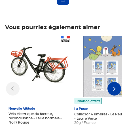
Vous pourriez également aimer
Prix 1 490,00€
Prix 7,50€
Livraison offerte
Nouvelle Attitude
La Poste
Vélo électrique du facteur,
Collector 4 timbres - Le Petit P
reconditionné - Taille normale -
- Lettre Verte
Noir/ Rouge
20g / France