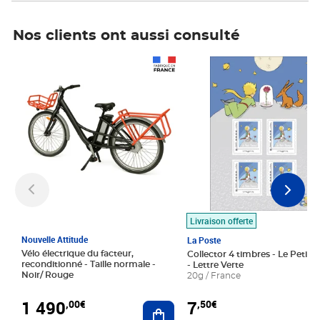
Nos clients ont aussi consulté
Prix 1 490,00€
Prix 7,50€
Livraison offerte
Nouvelle Attitude
La Poste
Vélo électrique du facteur,
Collector 4 timbres - Le Petit P
reconditionné - Taille normale -
- Lettre Verte
Noir/ Rouge
20g / France
1 490
7
,00€
,50€
Ajouter au panier