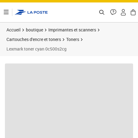
ontenu de la page
Accueil
boutique
Imprimantes et scanners
Cartouches d'encre et toners
Toners
Lexmark toner cyan 0c500s2cg
Prix barré 170,00 €
Prix 89,01€