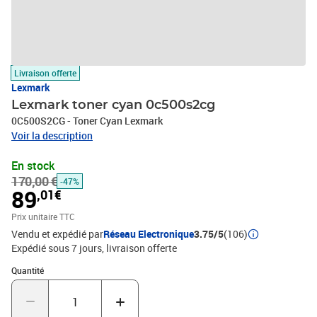
Livraison offerte
Lexmark
Lexmark toner cyan 0c500s2cg
0C500S2CG - Toner Cyan Lexmark
Voir la description
En stock
170,00 €
-47%
89
,01€
Prix unitaire TTC
Vendu et expédié par
Réseau Electronique
3.75/5
(106)
Expédié sous 7 jours
livraison offerte
Quantité : 1
Quantité