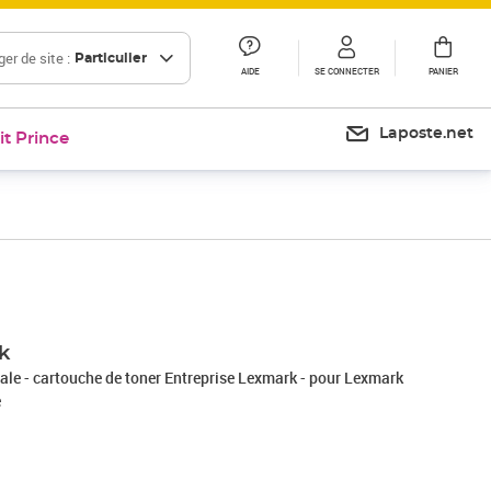
er de site :
Particulier
AIDE
SE CONNECTER
PANIER
Laposte.net
it Prince
Prix 401,51€
k
nale - cartouche de toner Entreprise Lexmark - pour Lexmark
e