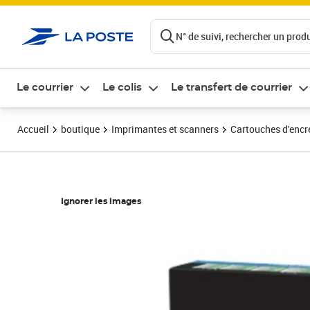
ontenu de la page
N° de suivi, rechercher un produi
Le courrier
Le colis
Le transfert de courrier
Accueil
boutique
Imprimantes et scanners
Cartouches d'encre
Ignorer les images