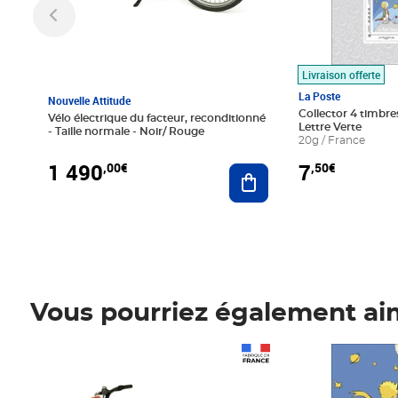
Livraison offerte
La Poste
Nouvelle Attitude
Collector 4 timbres
Vélo électrique du facteur, reconditionné
Lettre Verte
- Taille normale - Noir/ Rouge
20g / France
1 490
7
,00€
,50€
Ajouter au panier
Vous pourriez également ai
Prix 1 490,00€
Prix 7,50€