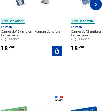
Livraison offerte
Livraison offerte
La Poste
La Poste
Carnet de 12 timbres - Maman dans l'art -
Carnet de 12 timbres - Le bl
Lettre verte
Lettre verte
20g / France
20g / France
18
18
,24€
,24€
r au panier
Ajouter au panier
Prix 18,24€
Prix 18,24€