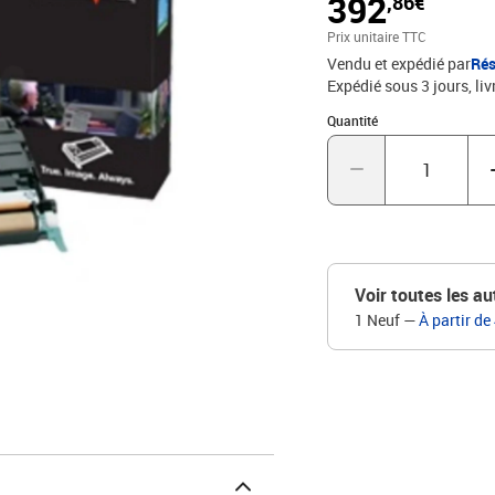
392
,86€
Prix unitaire TTC
Vendu et expédié par
Rés
Expédié sous 3 jours
liv
Quantité : 1
Quantité
Voir toutes les au
1 Neuf
—
À partir de