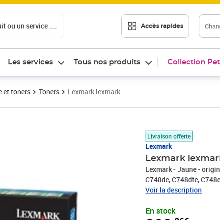
t ou un service ....
Chang
Accès rapides
Les services
Tous nos produits
Collection Pet
 et toners
Toners
Lexmark lexmark
Prix 392,86€
Livraison offerte
Lexmark
Lexmark lexmar
Lexmark - Jaune - origi
C748de, C748dte, C748
Voir la description
En stock