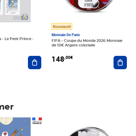
Nouveauté
Monnaie De Paris
 - Le Petit Prince -
FIFA – Coupe du Monde 2026 Monnaie
de 10€ Argent colorisée
148
,00€
Ajouter au panier
Ajoute
mer
Prix 148,00€