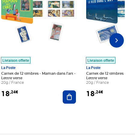
Livraison offerte
Livraison offerte
La Poste
La Poste
Carnet de 12 timbres - Maman dans l'art -
Carnet de 12 timbres - Le bl
Lettre verte
Lettre verte
20g / France
20g / France
18
18
,24€
,24€
r au panier
Ajouter au panier