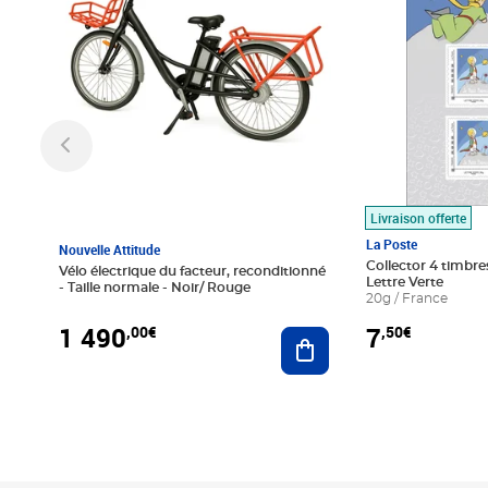
Livraison offerte
La Poste
Nouvelle Attitude
Collector 4 timbres
Vélo électrique du facteur, reconditionné
Lettre Verte
- Taille normale - Noir/ Rouge
20g / France
1 490
7
,00€
,50€
Ajouter au panier