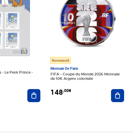
Nouveauté
Monnaie De Paris
 - Le Petit Prince -
FIFA – Coupe du Monde 2026 Monnaie
de 10€ Argent colorisée
148
,00€
Ajouter au panier
Ajoute