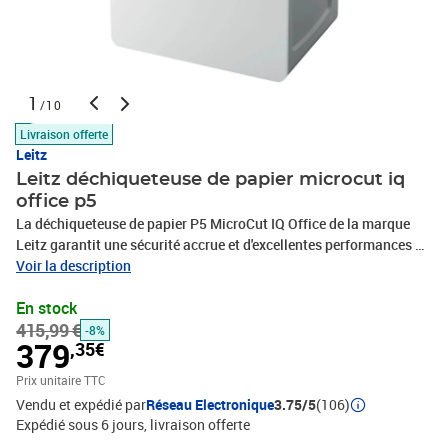
1
/10
Livraison offerte
Leitz
Leitz déchiqueteuse de papier microcut iq
office p5
La déchiqueteuse de papier P5 MicroCut IQ Office de la marque
Leitz garantit une sécurité accrue et d'excellentes performances de
déchiquetage. De plus, avec son design élégant et son
Voir la description
fonctionnement silencieux, elle sera un véritable atout pour votre
En stock
espace de travail ! Elle est capable de déchiqueter
415,99 €
automatiquement jusqu'à 10 feuilles de papier (d'une épaisseur de
-8%
379
,35€
80 g / m2) en morceaux de coupe croisée P-5 (2 x 15 mm) avec un
temps de fonctionnement en continu de 2 heures. De plus, cette
Prix unitaire TTC
machine dispose d'un bac de 23 L pouvant contenir jusqu'à 250
Vendu et expédié par
Réseau Electronique
3.75/5
(106)
feuilles A4. Avec la déchiqueteuse de bureau Leitz, vous n'avez
Expédié sous 6 jours
livraison offerte
jamais besoin de dépanner vous-même, car la déchiqueteuse