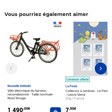
Vous pourriez également aimer
Prix 1 490,00€
Prix 7,50€
Livraison offerte
Nouvelle Attitude
La Poste
Vélo électrique du facteur,
Collector 4 timbres - Le Petit P
reconditionné - Taille normale -
- Lettre Verte
Noir/ Rouge
20g / France
1 490
7
,00€
,50€
Ajouter au panier