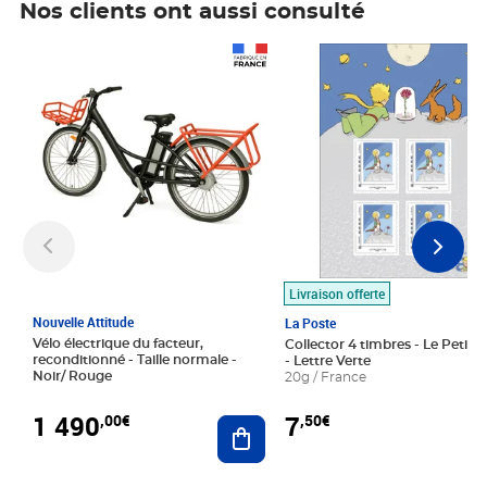
Nos clients ont aussi consulté
Prix 1 490,00€
Prix 7,50€
Livraison offerte
Nouvelle Attitude
La Poste
Vélo électrique du facteur,
Collector 4 timbres - Le Petit P
reconditionné - Taille normale -
- Lettre Verte
Noir/ Rouge
20g / France
1 490
7
,00€
,50€
Ajouter au panier