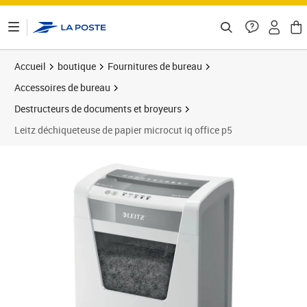
ontenu de la page
Accueil
boutique
Fournitures de bureau
Accessoires de bureau
Destructeurs de documents et broyeurs
Leitz déchiqueteuse de papier microcut iq office p5
Prix barré 415,99 €
Prix 379,35€
Prix 3
Prix b
Prix 4