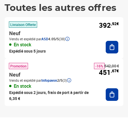
Toutes les autres offres
392
,92€
Livraison Offerte
Neuf
Vendu et expédié par
ASD
4.05/5
(38)
Ajouter
En stock
Expédié sous 5 jours
542,00 €
Promotion
-16%
451
,67€
Neuf
Vendu et expédié par
Infopavon
2/5
(3)
En stock
Ajouter
Expédié sous 2 jours, frais de port à partir de
6,35 €