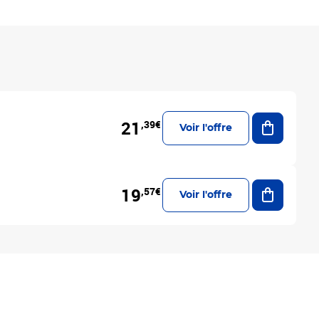
Ajouter a
21
,39€
Voir l'offre
Ajouter a
19
,57€
Voir l'offre