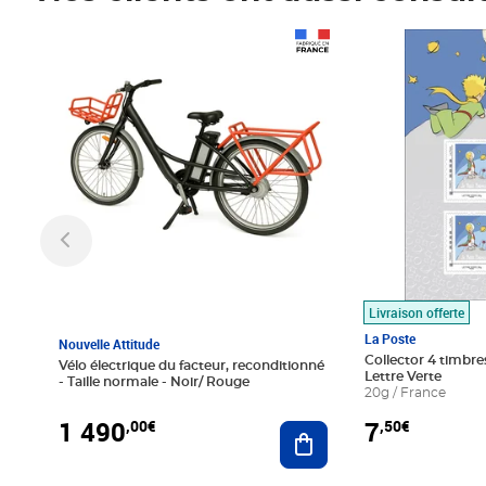
Prix 1 490,00€
Prix 7,50€
Livraison offerte
La Poste
Nouvelle Attitude
Collector 4 timbres
Vélo électrique du facteur, reconditionné
Lettre Verte
- Taille normale - Noir/ Rouge
20g / France
1 490
7
,00€
,50€
Ajouter au panier