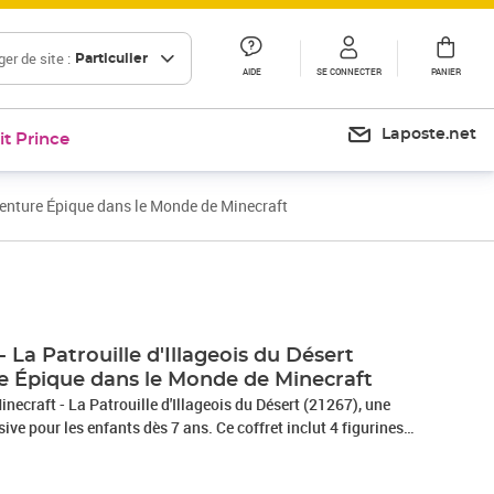
er de site :
Particulier
AIDE
SE CONNECTER
PANIER
Laposte.net
it Prince
Aventure Épique dans le Monde de Minecraft
Prix 21,39€
Prix 19,57€
 La Patrouille d'Illageois du Désert
re Épique dans le Monde de Minecraft
necraft - La Patrouille d'Illageois du Désert (21267), une
ive pour les enfants dès 7 ans. Ce coffret inclut 4 figurines
ft, dont 3 Illageois et un héros, ainsi que des accessoires
mant et une épée. Les jeunes aventuriers devront défendre