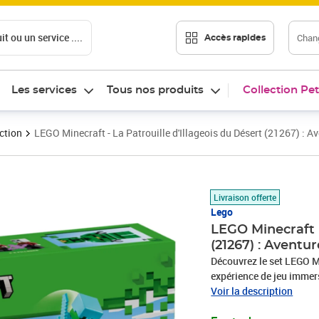
t ou un service ....
Chang
Accès rapides
Les services
Tous nos produits
Collection Pet
ction
LEGO Minecraft - La Patrouille d'Illageois du Désert (21267) : 
Prix 20,12€
Livraison offerte
Lego
LEGO Minecraft -
(21267) : Aventu
Découvrez le set LEGO Mi
expérience de jeu immers
emblématiques de Minecra
Voir la description
comme une armure en dia