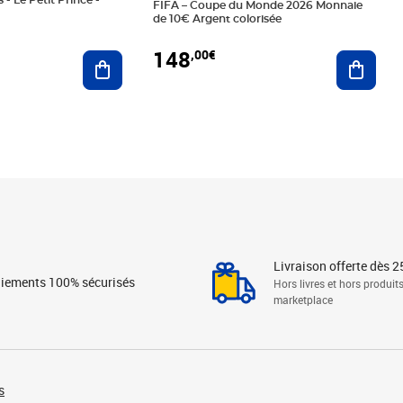
 - Le Petit Prince -
FIFA – Coupe du Monde 2026 Monnaie
de 10€ Argent colorisée
148
,00€
Ajouter au panier
Ajoute
Livraison offerte dès 2
iements 100% sécurisés
Hors livres et hors produit
marketplace
s