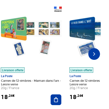
Prix 18,24€
Prix 18,24€
Livraison offerte
Livraison offerte
La Poste
La Poste
Carnet de 12 timbres - Maman dans l'art -
Carnet de 12 timbres - Le bl
Lettre verte
Lettre verte
20g / France
20g / France
18
18
,24€
,24€
r au panier
Ajouter au panier