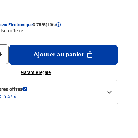
t contre les Illageois qui tentent de voler leur trésor. Offrez
deau idéal pour les fans de Minecraft et enrichissez leur
 jouets LEGO Minecraft.
eau Electronique
3.75/5
(106)
aison offerte
Ajouter au panier
Garantie légale
tres offres
2
e 19,57 €