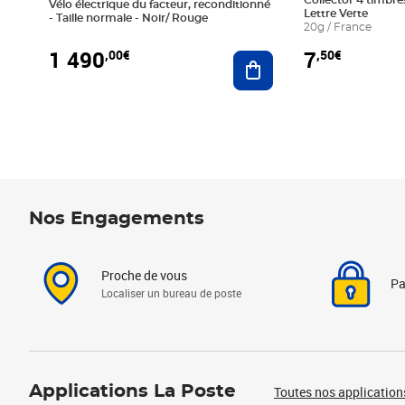
Collector 4 timbres
Vélo électrique du facteur, reconditionné
Lettre Verte
- Taille normale - Noir/ Rouge
20g / France
1 490
7
,00€
,50€
Ajouter au panier
Nos Engagements
Proche de vous
Pa
Localiser un bureau de poste
Applications La Poste
Toutes nos application