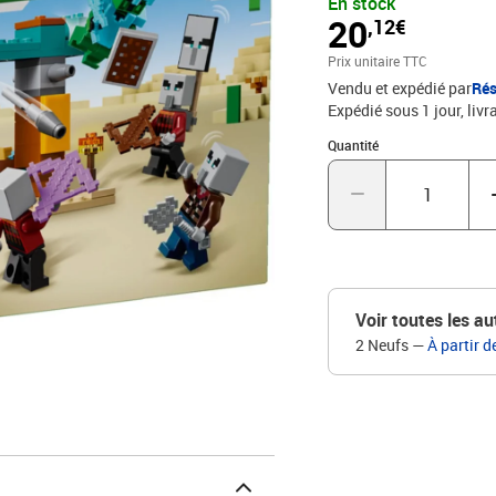
En stock
leur avant-poste du déser
20
,12€
ce set d'action comme ca
collection avec d'autres
Prix unitaire TTC
Vendu et expédié par
Rés
Expédié sous 1 jour
livr
Quantité : 1
Quantité
Voir toutes les au
2 Neufs
—
À partir d