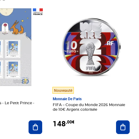
Prix 148,00€
Nouveauté
Monnaie De Paris
 - Le Petit Prince -
FIFA – Coupe du Monde 2026 Monnaie
de 10€ Argent colorisée
148
,00€
Ajouter au panier
Ajoute