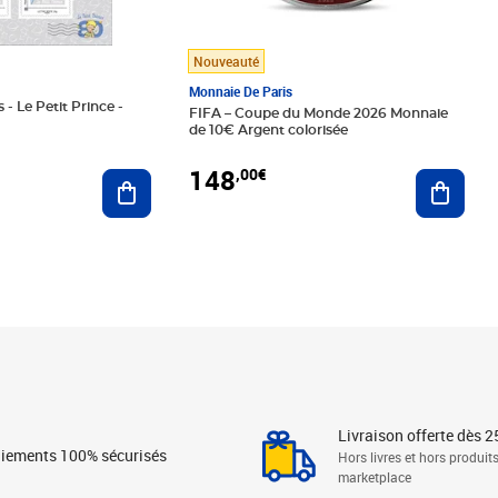
Nouveauté
Monnaie De Paris
 - Le Petit Prince -
FIFA – Coupe du Monde 2026 Monnaie
de 10€ Argent colorisée
148
,00€
Ajouter au panier
Ajoute
Livraison offerte dès 2
iements 100% sécurisés
Hors livres et hors produit
marketplace