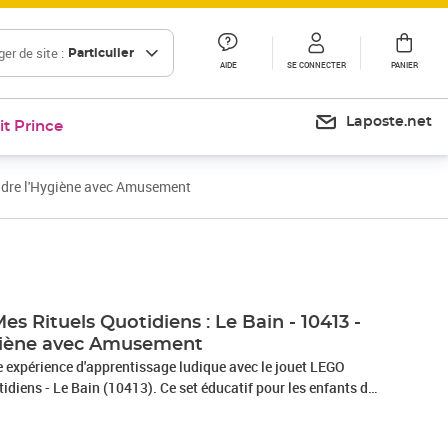
er de site :
Particulier
AIDE
SE CONNECTER
PANIER
Laposte.net
it Prince
endre l'Hygiène avec Amusement
 Rituels Quotidiens : Le Bain - 10413 -
giène avec Amusement
e expérience d'apprentissage ludique avec le jouet LEGO
diens - Le Bain (10413). Ce set éducatif pour les enfants dès
léphants, une baignoire, une douche et des toilettes. Les
hygiène en jouant et apprennent l'importance des rituels