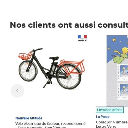
Nos clients ont aussi consul
Prix 1 490,00€
Prix 7,50€
Livraison offerte
La Poste
Nouvelle Attitude
Collector 4 timbres
Vélo électrique du facteur, reconditionné
Lettre Verte
- Taille normale - Noir/ Rouge