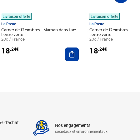
Livraison offerte
Livraison offerte
La Poste
La Poste
Carnet de 12 timbres - Maman dans l'art -
Carnet de 12 timbres - Le bl
Lettre verte
Lettre verte
20g / France
20g / France
18
18
,24€
,24€
r au panier
Ajouter au panier
5€ d'achat
Nos engagements
s
sociétaux et environnementaux