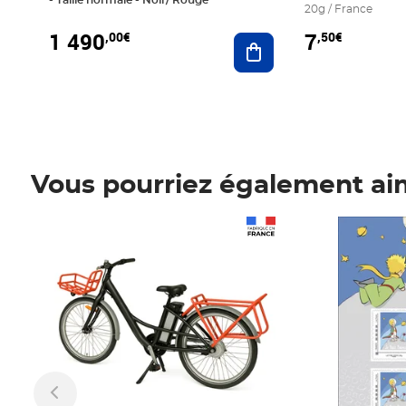
20g / France
1 490
7
,00€
,50€
Ajouter au panier
Vous pourriez également ai
Prix 1 490,00€
Prix 7,50€