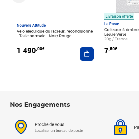
Livraison offerte
La Poste
Nouvelle Attitude
Collector 4 timbres
Vélo électrique du facteur, reconditionné
Lettre Verte
- Taille normale - Noir/ Rouge
20g / France
1 490
7
,00€
,50€
Ajouter au panier
Nos Engagements
Proche de vous
Pa
Localiser un bureau de poste