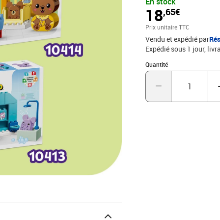
En stock
quotidiens, tout en expr
18
,65€
sur la propreté, ce set 
les animaux. Les brique
Prix unitaire TTC
Vendu et expédié par
Rés
Expédié sous 1 jour
livr
Quantité : 1
Quantité