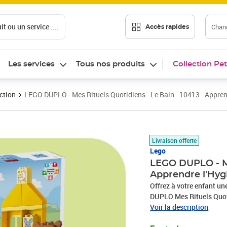
t ou un service ....
Chang
Accès rapides
Les services
Tous nos produits
Collection Pet
ction
LEGO DUPLO - Mes Rituels Quotidiens : Le Bain - 10413 - Appr
Prix 18,65€
Livraison offerte
Lego
LEGO DUPLO - Mes
Apprendre l'Hy
Offrez à votre enfant un
DUPLO Mes Rituels Quoti
18 mois comprend deux é
Voir la description
tout-petits explorent l'