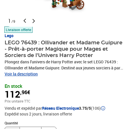
1
/9
Livraison offerte
Lego
LEGO 76439 : Ollivander et Madame Guipure
- Prêt-à-porter Magique pour Mages et
Sorciers de l'Univers Harry Potter
Plongez dans l'univers de Harry Potter avec le set LEGO 76439 :
Ollivander et Madame Guipure. Destiné aux jeunes sorciers à partir
de 8 ans, ce kit comprend deux boutiques du Chemin de Traverse,
Voir la description
détaillées avec de nombreux accessoires. La boutique Ollivander a
En stock
une boîte avec la baguette de Harry et 26 autres baguettes. La
112
,96€
boutique de Madame Guipure propose des mannequins et
chapeaux. Ce set inclut 6 minifigurines LEGO, dont Harry Potter et
Prix unitaire TTC
Garrick Ollivander, parfait pour créer une rue commerçante
Vendu et expédié par
Réseau Electronique
3.75/5
(106)
magique.
Expédié sous 2 jours
livraison offerte
Quantité : 1
Quantité