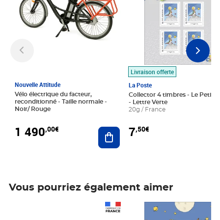
Livraison offerte
Nouvelle Attitude
La Poste
Vélo électrique du facteur,
Collector 4 timbres - Le Petit P
reconditionné - Taille normale -
- Lettre Verte
Noir/ Rouge
20g / France
1 490
7
,00€
,50€
Ajouter au panier
Vous pourriez également aimer
Prix 1 490,00€
Prix 7,50€