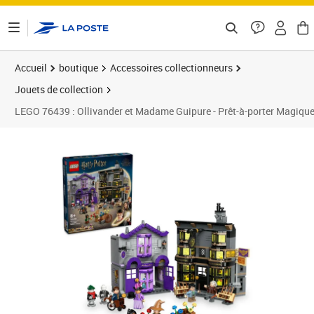
ontenu de la page
Accueil
boutique
Accessoires collectionneurs
Jouets de collection
LEGO 76439 : Ollivander et Madame Guipure - Prêt-à-porter Magique 
Prix 112,96€