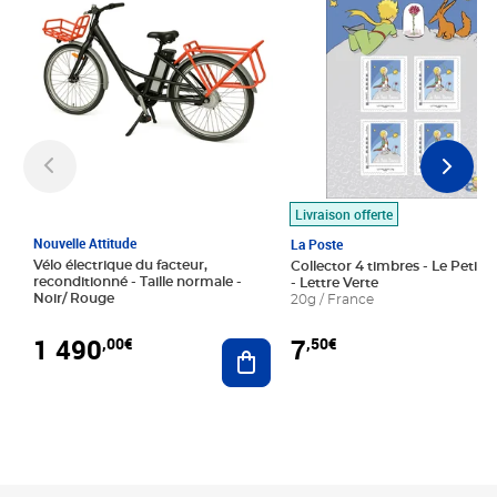
Livraison offerte
Nouvelle Attitude
La Poste
Vélo électrique du facteur,
Collector 4 timbres - Le Petit P
reconditionné - Taille normale -
- Lettre Verte
Noir/ Rouge
20g / France
1 490
7
,00€
,50€
Ajouter au panier