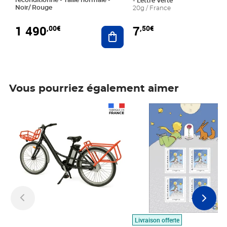
- Lettre Verte
Noir/ Rouge
20g / France
1 490
7
,00€
,50€
Ajouter au panier
Vous pourriez également aimer
Prix 1 490,00€
Prix 7,50€
Livraison offerte