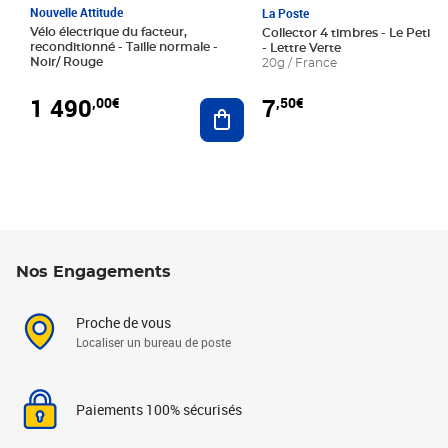
Nouvelle Attitude
La Poste
Vélo électrique du facteur,
Collector 4 timbres - Le Petit P
reconditionné - Taille normale -
- Lettre Verte
Noir/ Rouge
20g / France
1 490
7
,00€
,50€
Ajouter au panier
Nos Engagements
Proche de vous
Localiser un bureau de poste
Paiements 100% sécurisés