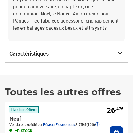
pour un anniversaire, un baptême, une
communion, Noël, le Nouvel An ou même pour
Pâques – ce fabuleux accessoire rend rapidement
les emballages cadeaux beaux et attrayants.
Caractéristiques
Toutes les autres offres
26
,47€
Livraison Offerte
Neuf
Vendu et expédié par
Réseau Electronique
3.75/5
(106)
Ajouter
En stock