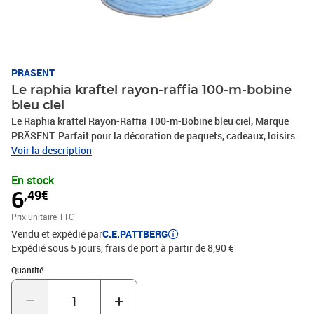
PRASENT
Le raphia kraftel rayon-raffia 100-m-bobine
bleu ciel
Le Raphia kraftel Rayon-Raffia 100-m-Bobine bleu ciel, Marque
PRÄSENT. Parfait pour la décoration de paquets, cadeaux, loisirs
décoratifs et tous vos projets DIY. Nos produits sont fabriqués en
Voir la description
Allemagne et sont composés à 100% de matériaux recyclés. Pour
En stock
toutes les occasions : que ce soit pour un anniversaire, un
6
,49€
baptême, une communion, Noël, le Nouvel An ou même pour
Pâques – ce fabuleux accessoire rend rapidement les emballages
Prix unitaire TTC
cadeaux beaux et attrayants.
Vendu et expédié par
C.E.PATTBERG
Expédié sous 5 jours, frais de port à partir de 8,90 €
Quantité : 1
Quantité