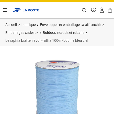
ontenu de la page
Accueil
boutique
Enveloppes et emballages à affranchir
Emballages cadeaux
Bolducs, nœuds et rubans
Le raphia kraftel rayon-raffia 100-m-bobine bleu ciel
Prix 6,49€
Prix 2