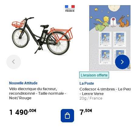
Prix 1 490,00€
Prix 7,50€
Livraison offerte
Nouvelle Attitude
La Poste
Vélo électrique du facteur,
Collector 4 timbres - Le Petit P
reconditionné - Taille normale -
- Lettre Verte
Noir/ Rouge
20g / France
1 490
7
,00€
,50€
Ajouter au panier