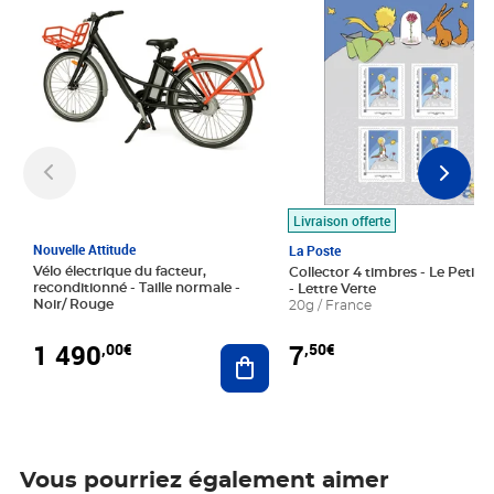
Livraison offerte
Nouvelle Attitude
La Poste
Vélo électrique du facteur,
Collector 4 timbres - Le Petit P
reconditionné - Taille normale -
- Lettre Verte
Noir/ Rouge
20g / France
1 490
7
,00€
,50€
Ajouter au panier
Vous pourriez également aimer