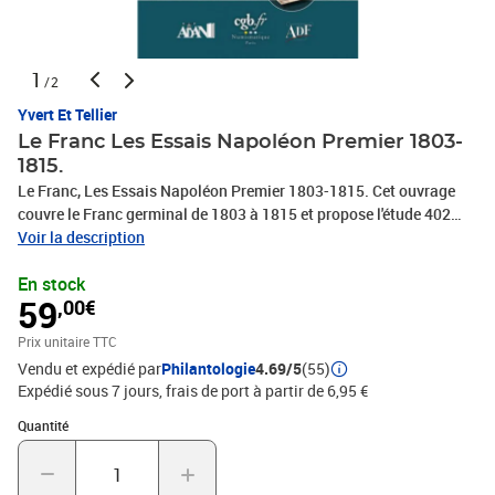
1
/2
Yvert Et Tellier
Le Franc Les Essais Napoléon Premier 1803-
1815.
Le Franc, Les Essais Napoléon Premier 1803-1815. Cet ouvrage
couvre le Franc germinal de 1803 à 1815 et propose l'étude 402
essais. Il s'agit du premier tome d'une étude sur les essais de la
Voir la description
période 1803-1870, de la création du Franc germinal à la chute de
En stock
Napoléon III. En 2024 sont prévus 2 ouvrages dédiés à Louis XVIII
59
,00€
et Charles X. Description de chaque pièce et cotations pour 4 ou 5
états de conservation. 1100 illustrations couleurs. 544 pages.
Prix unitaire TTC
Format 165 x 240 mm. Par P. Théret et M. Taillard. Editions
Vendu et expédié par
Philantologie
4.69/5
(55)
Chevau-Légers.
Expédié sous 7 jours, frais de port à partir de 6,95 €
Quantité : 1
Quantité