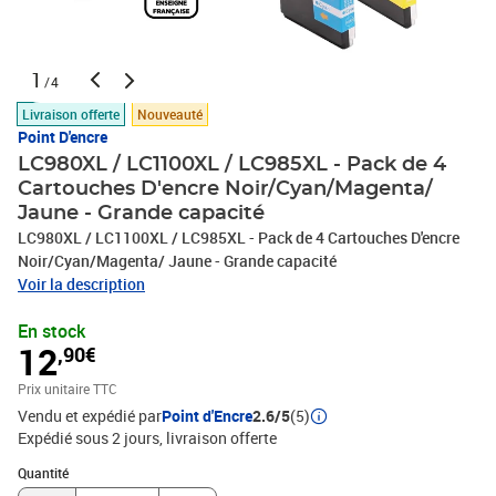
1
/4
Livraison offerte
Nouveauté
Point D'encre
LC980XL / LC1100XL / LC985XL - Pack de 4
Cartouches D'encre Noir/Cyan/Magenta/
Jaune - Grande capacité
LC980XL / LC1100XL / LC985XL - Pack de 4 Cartouches D'encre
Noir/Cyan/Magenta/ Jaune - Grande capacité
Voir la description
En stock
12
,90€
Prix unitaire TTC
Vendu et expédié par
Point d'Encre
2.6/5
(5)
Expédié sous 2 jours
livraison offerte
Quantité : 1
Quantité