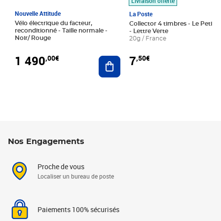
Livraison offerte
Nouvelle Attitude
La Poste
Vélo électrique du facteur,
Collector 4 timbres - Le Petit P
reconditionné - Taille normale -
- Lettre Verte
Noir/ Rouge
20g / France
1 490
7
,00€
,50€
Ajouter au panier
Nos Engagements
Proche de vous
Localiser un bureau de poste
Paiements 100% sécurisés