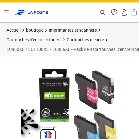
ontenu de la page
Accueil
boutique
Imprimantes et scanners
Cartouches d'encre et toners
Cartouches d’encre
LC980XL / LC1100XL / LC985XL - Pack de 4 Cartouches D'encre Noi
Prix 12,90€