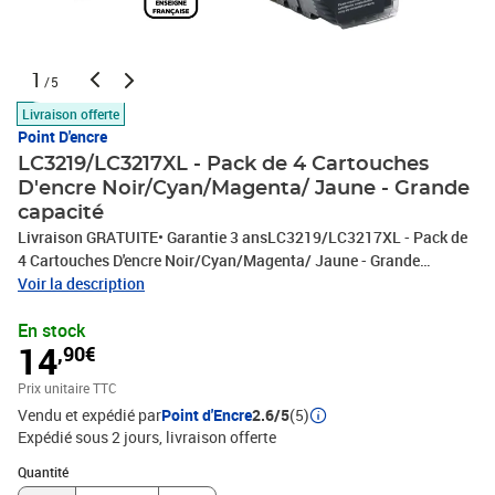
1
/5
Livraison offerte
Point D'encre
LC3219/LC3217XL - Pack de 4 Cartouches
D'encre Noir/Cyan/Magenta/ Jaune - Grande
capacité
Livraison GRATUITE• Garantie 3 ansLC3219/LC3217XL - Pack de
4 Cartouches D'encre Noir/Cyan/Magenta/ Jaune - Grande
capacité de Marque Française POINT D'ENCRE Pour imprimante
Voir la description
compatible BROTHER (ceb)- 1 X NOIR Capacité (à 5%) : 3 000
En stock
Pages- 1 X CYAN Capacité (à 5%) : 1 500 Pages- 1 X MAGENTA
14
,90€
Capacité (à 5%) : 1 500 Pages- 1 X JAUNE Capacité (à 5%) : 1 500
PagesImprimantes compatiblesBrother > MFC-JMFC-J 5330
Prix unitaire TTC
DWMFC-J 5330 DW XLMFC-J 5335 DWMFC-J 5335 DWFMFC-J
Vendu et expédié par
Point d'Encre
2.6/5
(5)
5730 DWMFC-J 5830 DWMFC-J 5930 DWMFC-J 6530 DWMFC-J
Expédié sous 2 jours
livraison offerte
6535 DWMFC-J 6535 DW XLMFC-J 6730 DWMFC-J 6930 DWMFC-
J 6935 DWMFC-J 6935 DWF
Quantité : 1
Quantité