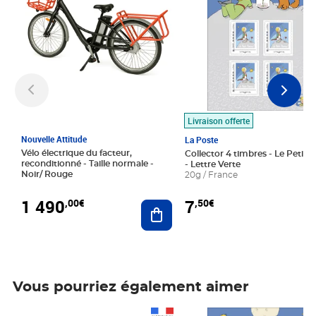
Livraison offerte
Nouvelle Attitude
La Poste
Vélo électrique du facteur,
Collector 4 timbres - Le Petit P
reconditionné - Taille normale -
- Lettre Verte
Noir/ Rouge
20g / France
1 490
7
,00€
,50€
Ajouter au panier
Vous pourriez également aimer
Prix 1 490,00€
Prix 7,50€