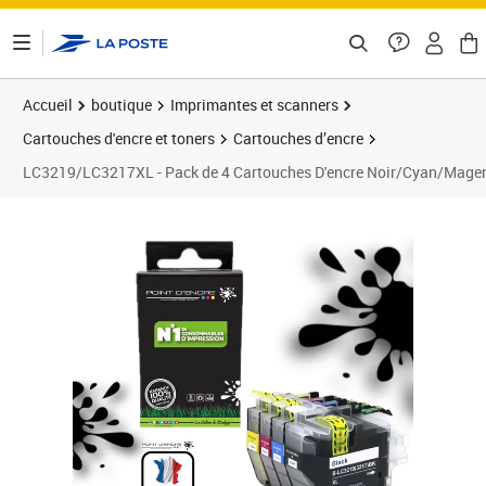
ontenu de la page
Accueil
boutique
Imprimantes et scanners
Cartouches d'encre et toners
Cartouches d’encre
LC3219/LC3217XL - Pack de 4 Cartouches D'encre Noir/Cyan/Magen
Prix 14,90€
Prix 1