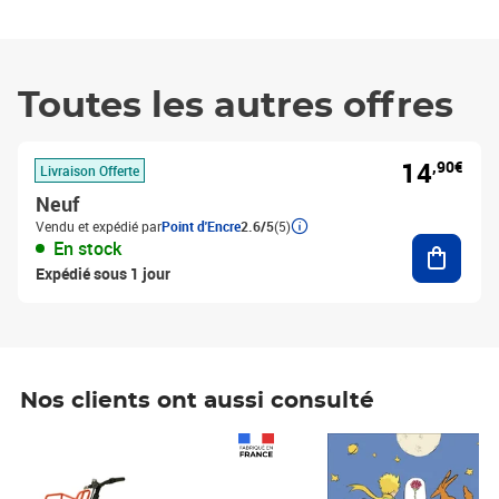
Toutes les autres offres
14
,90€
Livraison Offerte
Neuf
Vendu et expédié par
Point d'Encre
2.6/5
(5)
Ajouter
En stock
Expédié sous 1 jour
Nos clients ont aussi consulté
Prix 1 490,00€
Prix 7,50€