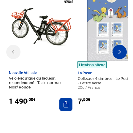
Livraison offerte
Nouvelle Attitude
La Poste
Vélo électrique du facteur,
Collector 4 timbres - Le Petit P
reconditionné - Taille normale -
- Lettre Verte
Noir/ Rouge
20g / France
1 490
7
,00€
,50€
Ajouter au panier