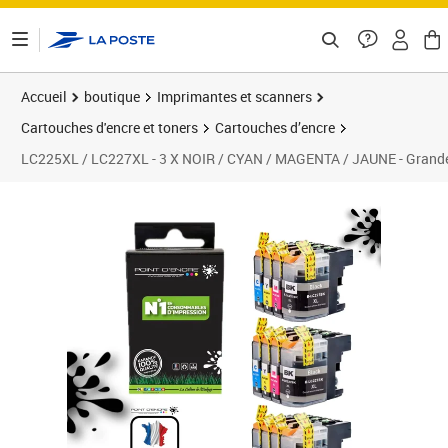
ontenu de la page
Accueil
boutique
Imprimantes et scanners
Cartouches d'encre et toners
Cartouches d’encre
LC225XL / LC227XL - 3 X NOIR / CYAN / MAGENTA / JAUNE - Grande
Prix 24,90€