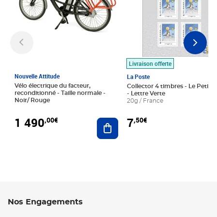
Livraison offerte
Nouvelle Attitude
La Poste
Vélo électrique du facteur,
Collector 4 timbres - Le Petit P
reconditionné - Taille normale -
- Lettre Verte
Noir/ Rouge
20g / France
1 490
7
,00€
,50€
Ajouter au panier
Nos Engagements