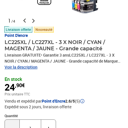
1
/4
Livraison offerte
Nouveauté
Point D'encre
LC225XL / LC227XL - 3 X NOIR / CYAN /
MAGENTA / JAUNE - Grande capacité
Livraison GRATUITE• Garantie 3 ansLC225XL / LC227XL - 3 X
NOIR / CYAN / MAGENTA / JAUNE - Grande capacité de Marque
Française POINT D'ENCRE Pour imprimante compatible BROTHER
Voir la description
(ceb)- 3 X NOIR Capacité (à 5%) : 2 000 Pages- 3 X CYAN Capacité
En stock
(à 5%) : 1 200 Pages - 3 X MAGENTA Capacité (à 5%) : 1 200 Pages
24
,90€
- 3 X JAUNE Capacité (à 5%) : 1 200 PagesImprimantes
compatiblesFrère > DCPDCP-J 4120 DWFrère > MFC-JMFC-J 4420
Prix unitaire TTC
DWMFC-J 4425 DWMFC-J 4620 DWMFC-J 4625 DW
Vendu et expédié par
Point d'Encre
2.6/5
(5)
Expédié sous 2 jours
livraison offerte
Quantité : 1
Quantité