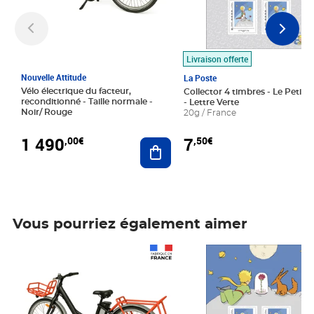
Livraison offerte
Nouvelle Attitude
La Poste
Vélo électrique du facteur,
Collector 4 timbres - Le Petit P
reconditionné - Taille normale -
- Lettre Verte
Noir/ Rouge
20g / France
1 490
7
,00€
,50€
Ajouter au panier
Vous pourriez également aimer
Prix 1 490,00€
Prix 7,50€