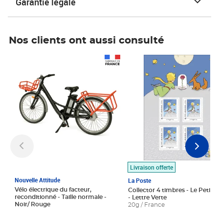
Garantie légale
Nos clients ont aussi consulté
Prix 1 490,00€
Prix 7,50€
Livraison offerte
Nouvelle Attitude
La Poste
Vélo électrique du facteur,
Collector 4 timbres - Le Petit P
reconditionné - Taille normale -
- Lettre Verte
Noir/ Rouge
20g / France