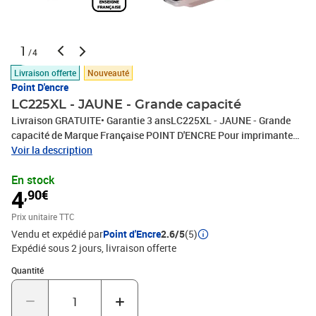
1
/4
Livraison offerte
Nouveauté
Point D'encre
LC225XL - JAUNE - Grande capacité
Livraison GRATUITE• Garantie 3 ansLC225XL - JAUNE - Grande
capacité de Marque Française POINT D'ENCRE Pour imprimante
compatible BROTHER (ceb)- 1 X JAUNE Capacité (à 5%) : 1 200
Voir la description
Pages Imprimantes compatiblesFrère > DCPDCP-J 4120 DWFrère >
En stock
MFC-JMFC-J 4420 DWMFC-J 4425 DWMFC-J 4620 DWMFC-J
4
,90€
4625 DW
Prix unitaire TTC
Vendu et expédié par
Point d'Encre
2.6/5
(5)
Expédié sous 2 jours
livraison offerte
Quantité : 1
Quantité