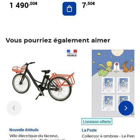
1 490
7
,00€
,50€
Ajouter au panier
Vous pourriez également aimer
Prix 1 490,00€
Prix 7,50€
Livraison offerte
Nouvelle Attitude
La Poste
Vélo électrique du facteur,
Collector 4 timbres - Le Petit P