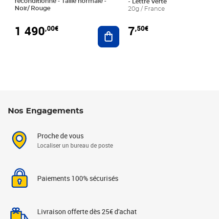
reconditionné - Taille normale -
- Lettre Verte
Noir/ Rouge
20g / France
1 490
7
,00€
,50€
Ajouter au panier
Nos Engagements
Proche de vous
Localiser un bureau de poste
Paiements 100% sécurisés
Livraison offerte dès 25€ d'achat