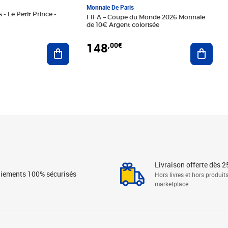
Monnaie De Paris
 - Le Petit Prince -
FIFA – Coupe du Monde 2026 Monnaie
de 10€ Argent colorisée
148
,00€
Ajouter au panier
Ajoute
Livraison offerte dès 2
iements 100% sécurisés
Hors livres et hors produit
marketplace