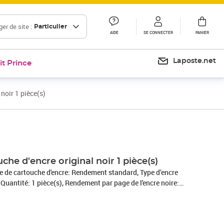
er de site :
Particulier
AIDE
SE CONNECTER
PANIER
Laposte.net
it Prince
noir 1 pièce(s)
Prix 56,44€
Prix 56,45€
Prix barré 71,42 €
Prix 59,52€
che d'encre original noir 1 pièce(s)
 de cartouche d'encre: Rendement standard, Type d’encre
 Quantité: 1 pièce(s), Rendement par page de l'encre noire: