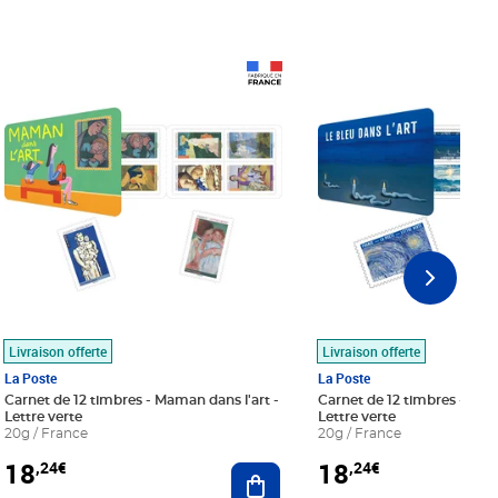
Prix 18,24€
Prix 18,24€
Livraison offerte
Livraison offerte
La Poste
La Poste
Carnet de 12 timbres - Maman dans l'art -
Carnet de 12 timbres - Le bl
Lettre verte
Lettre verte
20g / France
20g / France
18
18
,24€
,24€
r au panier
Ajouter au panier