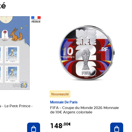
té
Prix 148,00€
Nouveauté
Monnaie De Paris
 - Le Petit Prince -
FIFA – Coupe du Monde 2026 Monnaie
de 10€ Argent colorisée
148
,00€
Ajouter au panier
Ajoute