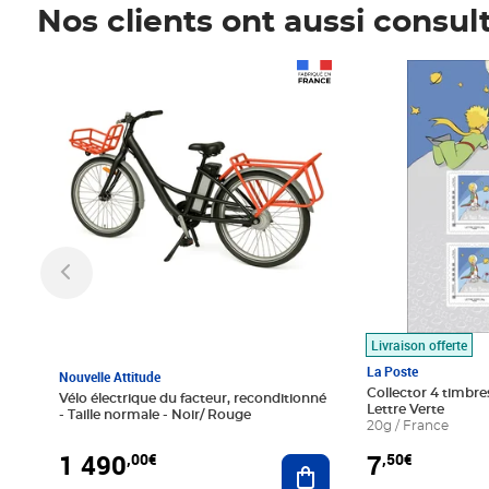
Nos clients ont aussi consul
Prix 1 490,00€
Prix 7,50€
Livraison offerte
La Poste
Nouvelle Attitude
Collector 4 timbres
Vélo électrique du facteur, reconditionné
Lettre Verte
- Taille normale - Noir/ Rouge
20g / France
1 490
7
,00€
,50€
Ajouter au panier