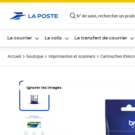
ontenu de la page
N° de suivi, rechercher un produi
Le courrier
Le colis
Le transfert de courrier
Accueil
boutique
Imprimantes et scanners
Cartouches d'encre
Ignorer les images