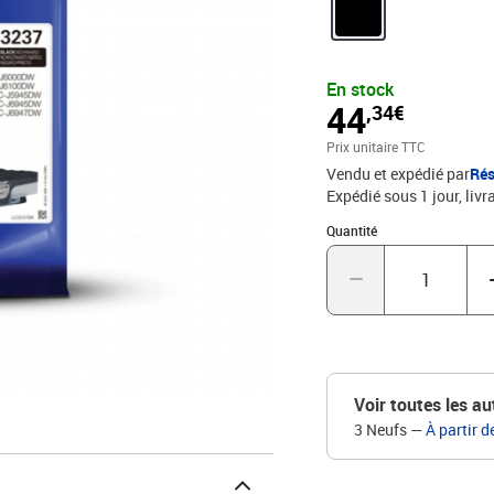
En stock
44
,34€
Prix unitaire TTC
Vendu et expédié par
Rés
Expédié sous 1 jour
livr
Quantité : 1
Quantité
Voir toutes les au
3 Neufs
—
À partir d