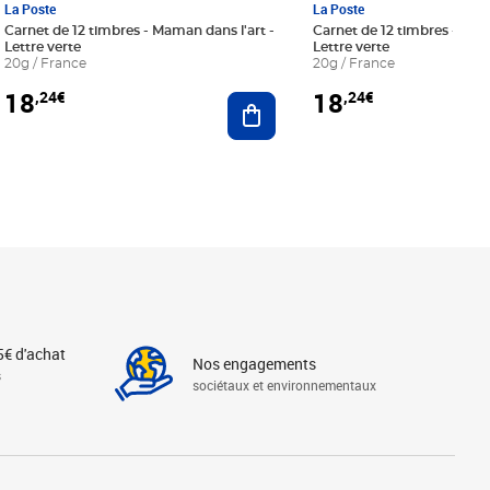
La Poste
La Poste
Carnet de 12 timbres - Maman dans l'art -
Carnet de 12 timbres - Le bl
Lettre verte
Lettre verte
20g / France
20g / France
18
18
,24€
,24€
r au panier
Ajouter au panier
5€ d'achat
Nos engagements
s
sociétaux et environnementaux
Linkedin
Instagram
X
Tiktok
Facebook
Youtube
Threads