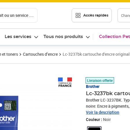
t ou un service ....
Chang
Accès rapides
Les services
Tous nos produits
Collection Pet
 et toners
Cartouches d’encre
Lc-3237bk cartouche d'encre original 
Prix 44,34€
Livraison offerte
Brother
Lc-3237bk cartou
Brother LC-3237BK. Type
noire: Encre à pigments,
1500 pages
Voir la description
Couleur :
Noir