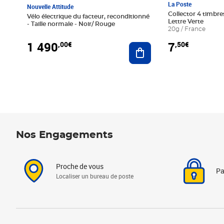
La Poste
Nouvelle Attitude
Collector 4 timbres
Vélo électrique du facteur, reconditionné
Lettre Verte
- Taille normale - Noir/ Rouge
20g / France
1 490
7
,00€
,50€
Ajouter au panier
Nos Engagements
Proche de vous
Pa
Localiser un bureau de poste