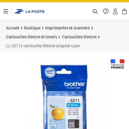
ontenu de la page
Accueil
boutique
Imprimantes et scanners
Cartouches d'encre et toners
Cartouches d’encre
Lc-3211c cartouche d'encre original cyan
Prix 12,18€
Prix 1
Prix 1
Prix 2
Prix 2
Prix b
Prix 2