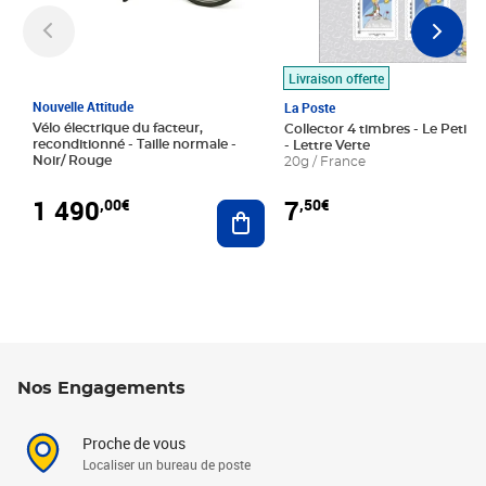
Livraison offerte
Nouvelle Attitude
La Poste
Vélo électrique du facteur,
Collector 4 timbres - Le Petit P
reconditionné - Taille normale -
- Lettre Verte
Noir/ Rouge
20g / France
1 490
7
,00€
,50€
Ajouter au panier
Nos Engagements
Proche de vous
Localiser un bureau de poste