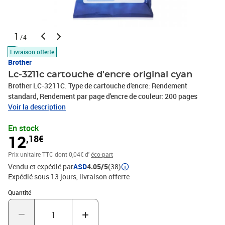
1
/4
Livraison offerte
Brother
Lc-3211c cartouche d'encre original cyan
Brother LC-3211C. Type de cartouche d'encre: Rendement
standard, Rendement par page d'encre de couleur: 200 pages
Voir la description
En stock
12
,18€
Prix unitaire TTC
dont 0,04€ d'
éco-part
Vendu et expédié par
ASD
4.05/5
(38)
Expédié sous 13 jours
livraison offerte
Quantité : 1
Quantité