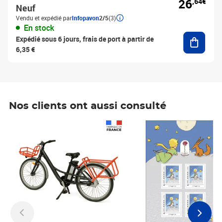
26
,64€
Neuf
Vendu et expédié par
Infopavon
2/5
(3)
En stock
Ajouter
Expédié sous 6 jours, frais de port à partir de
6,35 €
Nos clients ont aussi consulté
Prix 1 490,00€
Prix 7,50€