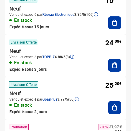
15
Neuf
Vendu et expédié par
Réseau Electronique
3.75/5
(106)
Ajouter
En stock
Expédié sous 15 jours
24
,09€
Livraison Offerte
Neuf
Vendu et expédié par
TOPBIZ
4.88/5
(8)
Ajouter
En stock
Expédié sous 3 jours
25
,20€
Livraison Offerte
Neuf
Vendu et expédié par
GpasPlus
3.77/5
(56)
Ajouter
En stock
Expédié sous 2 jours
31,97 €
Promotion
-16%