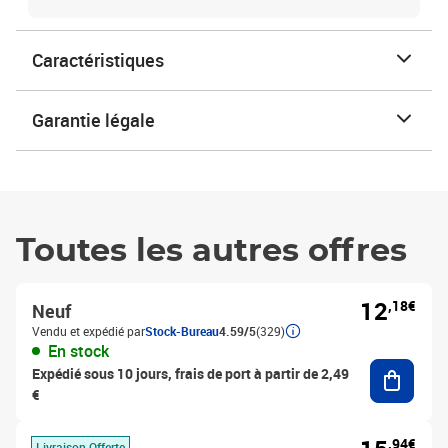
Caractéristiques
Garantie légale
Toutes les autres offres
12
,18€
Neuf
Vendu et expédié par
Stock-Bureau
4.59/5
(329)
En stock
Ajouter
Expédié sous 10 jours, frais de port à partir de 2,49
€
,94€
Livraison Offerte