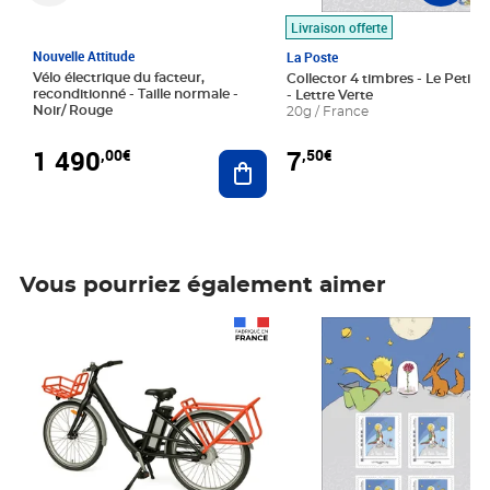
Livraison offerte
Nouvelle Attitude
La Poste
Vélo électrique du facteur,
Collector 4 timbres - Le Petit P
reconditionné - Taille normale -
- Lettre Verte
Noir/ Rouge
20g / France
1 490
7
,00€
,50€
Ajouter au panier
Vous pourriez également aimer
Prix 1 490,00€
Prix 7,50€