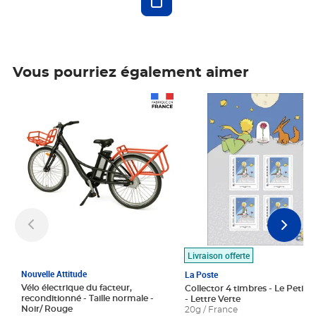
Vous pourriez également aimer
Prix 1 490,00€
Prix 7,50€
Livraison offerte
Nouvelle Attitude
La Poste
Vélo électrique du facteur,
Collector 4 timbres - Le Petit P
reconditionné - Taille normale -
- Lettre Verte
Noir/ Rouge
20g / France