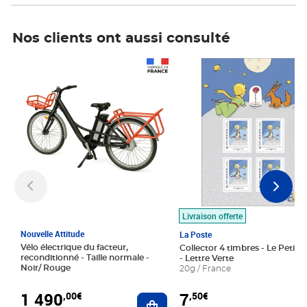
Nos clients ont aussi consulté
Prix 1 490,00€
Prix 7,50€
Livraison offerte
Nouvelle Attitude
La Poste
Vélo électrique du facteur,
Collector 4 timbres - Le Petit P
reconditionné - Taille normale -
- Lettre Verte
Noir/ Rouge
20g / France
1 490
7
,00€
,50€
Ajouter au panier