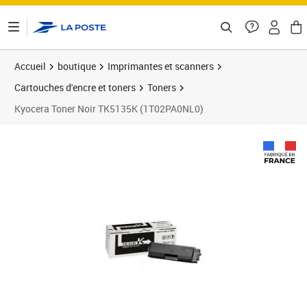
ontenu de la page
Accueil
boutique
Imprimantes et scanners
Cartouches d'encre et toners
Toners
Kyocera Toner Noir TK5135K (1T02PA0NL0)
Prix barré 145,98 €
Prix 121,65€