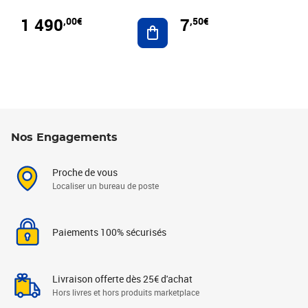
1 490
7
,00€
,50€
Ajouter au panier
Nos Engagements
Proche de vous
Localiser un bureau de poste
Paiements 100% sécurisés
Livraison offerte dès 25€ d'achat
Hors livres et hors produits marketplace