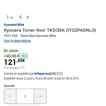
1
/4
Kyocera/Mita
Kyocera Toner Noir TK5135K (1T02PA0NL0)
TK5135K - Toner Noir Kyocera Mita
Voir la description
En stock
145,98 €
-16%
121
,65€
Prix unitaire TTC
Vendu et expédié par
Infopavon
2/5
(3)
Expédié sous 2 jours, frais de port à partir de 6,35 €
Quantité : 1
Quantité