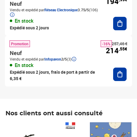
194
Neuf
Vendu et expédié par
Réseau Electronique
3.75/5
(106)
Ajouter
En stock
Expédié sous 2 jours
257,46 €
Promotion
-16%
214
,55€
Neuf
Vendu et expédié par
Infopavon
2/5
(3)
En stock
Ajouter
Expédié sous 2 jours, frais de port à partir de
6,35 €
Nos clients ont aussi consulté
Prix 1 490,00€
Prix 7,50€