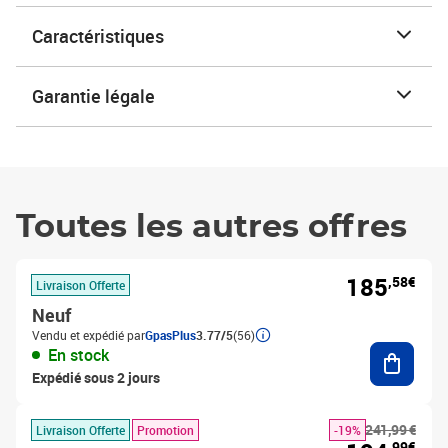
Caractéristiques
Garantie légale
Toutes les autres offres
185
,58€
Livraison Offerte
Neuf
Vendu et expédié par
GpasPlus
3.77/5
(56)
Ajouter
En stock
Expédié sous 2 jours
241,99 €
Livraison Offerte
Promotion
-19%
,99€