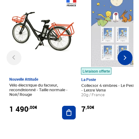
Prix 1 490,00€
Prix 7,50€
Livraison offerte
Nouvelle Attitude
La Poste
Vélo électrique du facteur,
Collector 4 timbres - Le Petit P
reconditionné - Taille normale -
- Lettre Verte
Noir/ Rouge
20g / France
1 490
7
,00€
,50€
Ajouter au panier