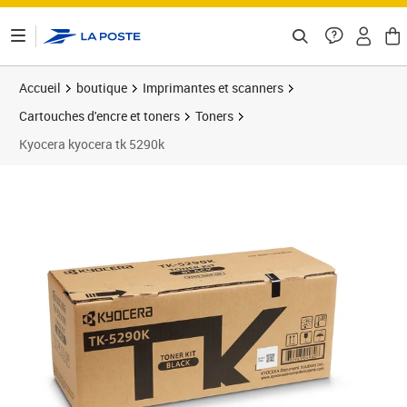
ontenu de la page
Accueil
boutique
Imprimantes et scanners
Cartouches d'encre et toners
Toners
Kyocera kyocera tk 5290k
Prix 182,38€
Prix 1
Prix b
Prix 1
Prix b
Prix 2