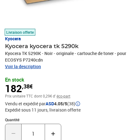
Livraison offerte
Kyocera
Kyocera kyocera tk 5290k
Kyocera TK 5290K - Noir - originale - cartouche de toner - pour
ECOSYS P7240cdn
Voir la description
En stock
182
,38€
Prix unitaire TTC
dont 0,29€ d'
éco-part
Vendu et expédié par
ASD
4.05/5
(38)
Expédié sous 11 jours
livraison offerte
Quantité : 1
Quantité