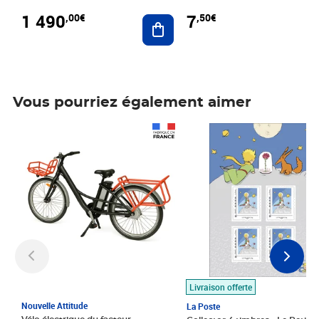
1 490
7
,00€
,50€
Ajouter au panier
Vous pourriez également aimer
Prix 1 490,00€
Prix 7,50€
Livraison offerte
Nouvelle Attitude
La Poste