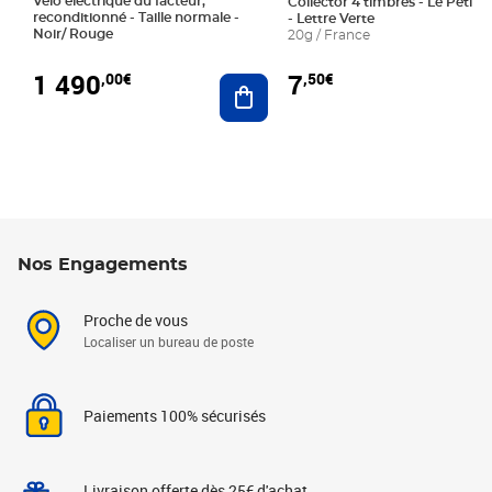
Vélo électrique du facteur,
Collector 4 timbres - Le Petit P
reconditionné - Taille normale -
- Lettre Verte
Noir/ Rouge
20g / France
1 490
7
,00€
,50€
Ajouter au panier
Nos Engagements
Proche de vous
Localiser un bureau de poste
Paiements 100% sécurisés
Livraison offerte dès 25€ d'achat