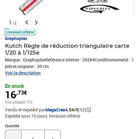
1
/2
Livraison offerte
Graphoplex
Kutch Règle de réduction triangulaire carte
1/20 à 1/125e
Marque : GraphoplexRéférence Interne : 20284Conditionnement : 1
pièceLongueur : 30 cm
Voir la description
En stock
16
,73€
Prix unitaire TTC
Vendu et expédié par
MegaCrea
4.54/5
(52)
Expédié sous 10 jours
livraison offerte
Quantité : 1
Quantité