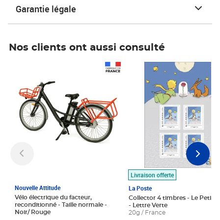
Garantie légale
Nos clients ont aussi consulté
Prix 1 490,00€
Prix 7,50€
Livraison offerte
Nouvelle Attitude
La Poste
Vélo électrique du facteur,
Collector 4 timbres - Le Petit P
reconditionné - Taille normale -
- Lettre Verte
Noir/ Rouge
20g / France