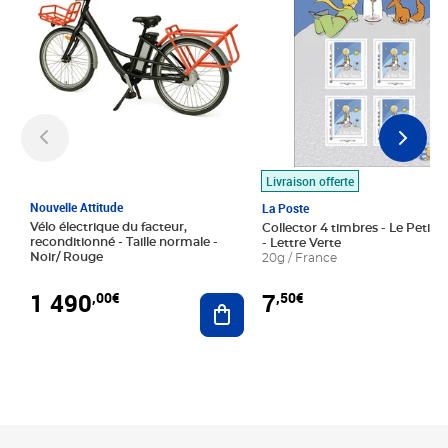
Livraison offerte
Nouvelle Attitude
La Poste
Vélo électrique du facteur,
Collector 4 timbres - Le Petit P
reconditionné - Taille normale -
- Lettre Verte
Noir/ Rouge
20g / France
1 490
7
,00€
,50€
Ajouter au panier