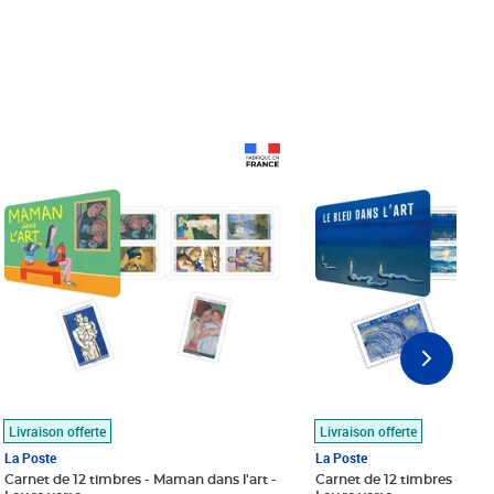
Prix 18,24€
Prix 18,24€
Livraison offerte
Livraison offerte
La Poste
La Poste
Carnet de 12 timbres - Maman dans l'art -
Carnet de 12 timbres - Le bl