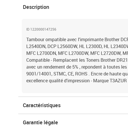
Description
ID 1220000147256
Tambour ompatible avec l'imprimante Brother D
L2540DN, DCP L2560DW, HL L2300D, HL L2340D
MFC L2700DN, MFC L2700DW, MFC L2720DW, M
Compatible - Remplacent les Toners Brother DR21
avec un rendement de 5% , repondent à toutes le
9001/14001, STMC, CE, ROHS . Encre de haute qual
excellence qualité d'impression - Marque T3AZUR
Caractéristiques
Garantie légale