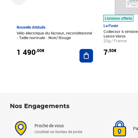
Livraison offerte
La Poste
Nouvelle Attitude
Collector 4 timbres
Vélo électrique du facteur, reconditionné
Lettre Verte
- Taille normale - Noir/ Rouge
20g / France
1 490
7
,00€
,50€
Ajouter au panier
Nos Engagements
Proche de vous
Pa
Localiser un bureau de poste