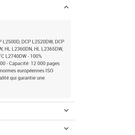
CP L2500D, DCP L2520DW, DCP
W, HL L2360DN, HL L2365DW,
FC L2740DW - 100%
00 - Capacité: 12 000 pages
s normes européennes ISO
ité qui garantie une