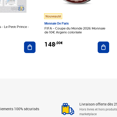
Nouveauté
Monnaie De Paris
 - Le Petit Prince -
FIFA – Coupe du Monde 2026 Monnaie
de 10€ Argent colorisée
148
,00€
Ajouter au panier
Ajoute
Livraison offerte dès 2
iements 100% sécurisés
Hors livres et hors produit
marketplace