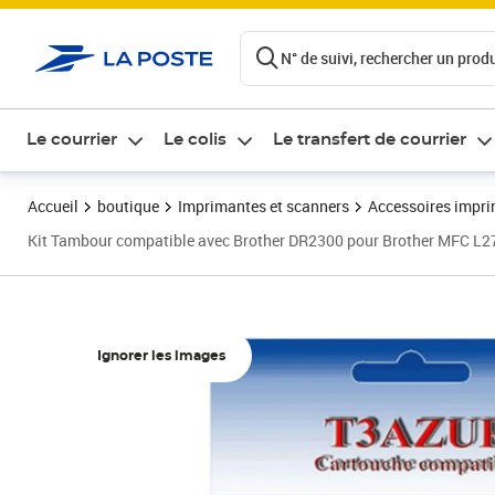
ontenu de la page
N° de suivi, rechercher un produi
Le courrier
Le colis
Le transfert de courrier
Accueil
boutique
Imprimantes et scanners
Accessoires impr
Kit Tambour compatible avec Brother DR2300 pour Brother MFC L
Ignorer les images