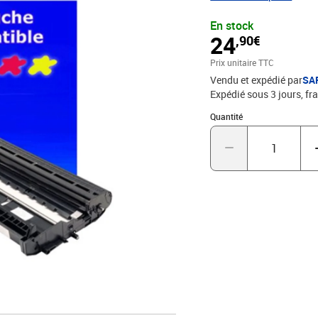
Remplacent les Toners Brother DR2100 - Capacité:
En stock
de 5% , repondent à to
24
,90€
. Encre de haute qualité
T3AZUR
Prix unitaire TTC
Vendu et expédié par
SA
Expédié sous 3 jours, fra
Quantité : 1
Quantité