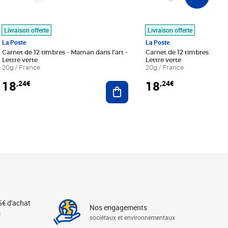
Livraison offerte
Livraison offerte
La Poste
La Poste
Carnet de 12 timbres - Maman dans l'art -
Carnet de 12 timbres - Le bl
Lettre verte
Lettre verte
20g / France
20g / France
18
18
,24€
,24€
r au panier
Ajouter au panier
5€ d'achat
Nos engagements
s
sociétaux et environnementaux