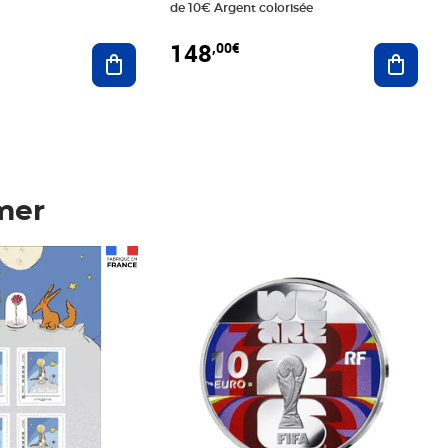
de 10€ Argent colorisée
148
,00€
Ajouter au panier
Ajoute
mer
Prix 148,00€