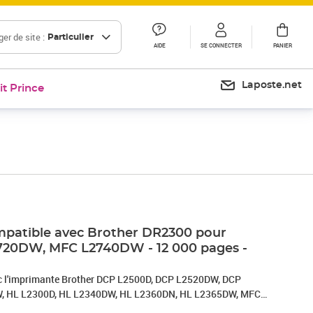
er de site :
Particulier
AIDE
SE CONNECTER
PANIER
Laposte.net
it Prince
mpatible avec Brother DR2300 pour
720DW, MFC L2740DW - 12 000 pages -
c l'imprimante Brother DCP L2500D, DCP L2520DW, DCP
, HL L2300D, HL L2340DW, HL L2360DN, HL L2365DW, MFC
, MFC L2720DW, MFC L2740DW - 100% Compatible -