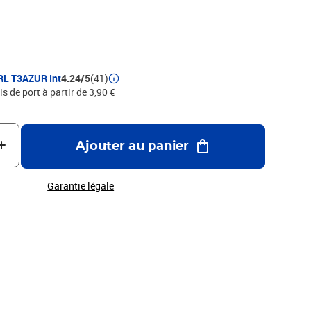
 12 000 pages avec un rendement
utes les normes européennes ISO 9001/14001, STMC, CE, ROHS
 qui garantie une excellence qualité d'impression - Marque
RL T3AZUR Int
4.24/5
(41)
is de port à partir de 3,90 €
Ajouter au panier
Garantie légale