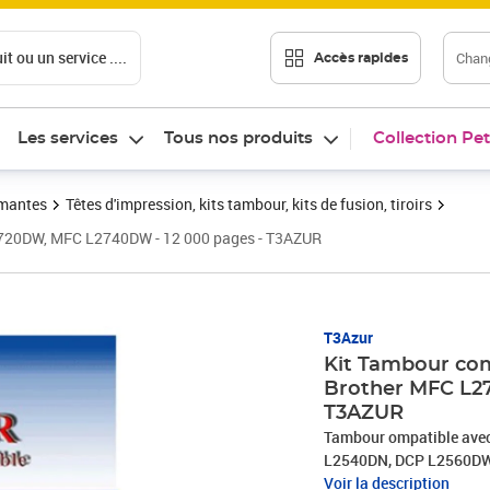
t ou un service ....
Chang
Accès rapides
Les services
Tous nos produits
Collection Pet
imantes
Têtes d'impression, kits tambour, kits de fusion, tiroirs
2720DW, MFC L2740DW - 12 000 pages - T3AZUR
Prix 24,90€
T3Azur
Kit Tambour co
Brother MFC L2
T3AZUR
Tambour ompatible ave
L2540DN, DCP L2560DW
L2700DN, MFC L2700DW
Voir la description