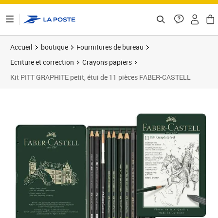
ontenu de la page
Accueil
boutique
Fournitures de bureau
Ecriture et correction
Crayons papiers
Kit PITT GRAPHITE petit, étui de 11 pièces FABER-CASTELL
Prix 30,87€
Prix 3
Prix 4