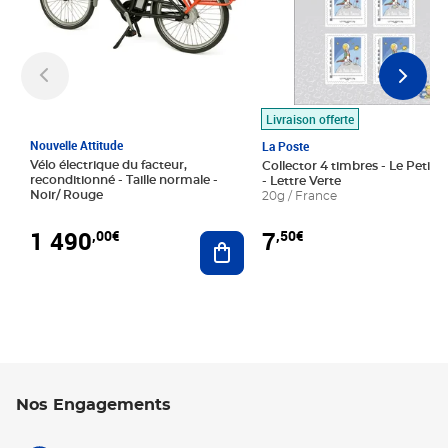
Livraison offerte
Nouvelle Attitude
La Poste
Vélo électrique du facteur,
Collector 4 timbres - Le Petit P
reconditionné - Taille normale -
- Lettre Verte
Noir/ Rouge
20g / France
1 490
7
,00€
,50€
Ajouter au panier
Nos Engagements