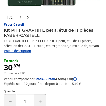
1
/2
Faber-Castell
Kit PITT GRAPHITE petit, étui de 11 pièces
FABER-CASTELL
FABER-CASTELL Kit PITT GRAPHITE petit, étui de 11 pièces,
sélection de CASTELL 9000, craies graphite, ainsi que de, crayons
GRAPHITE PURE et accessoires, (112972), contenu: pour chaque 1
Voir la description
crayon CASTELL 9000 2B, 8B, chaque 1
En stock
30
,87€
Prix unitaire TTC
Vendu et expédié par
Stock-Bureau
4.59/5
(330)
Expédié sous 12 jours, frais de port à partir de 5,49 €
Quantité : 1
Quantité