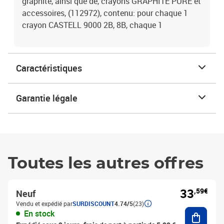
graphite, ainsi que de, crayons GRAPHITE PURE et
accessoires, (112972), contenu: pour chaque 1
crayon CASTELL 9000 2B, 8B, chaque 1
Caractéristiques
Garantie légale
Toutes les autres offres
33
,59€
Neuf
Vendu et expédié par
SURDISCOUNT
4.74/5
(23)
Ajouter
En stock