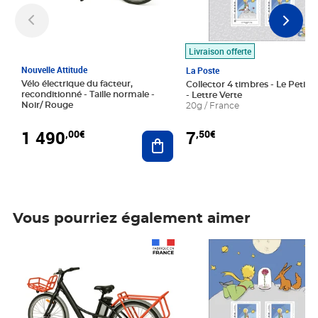
Livraison offerte
Nouvelle Attitude
La Poste
Vélo électrique du facteur,
Collector 4 timbres - Le Petit P
reconditionné - Taille normale -
- Lettre Verte
Noir/ Rouge
20g / France
1 490
7
,00€
,50€
Ajouter au panier
Vous pourriez également aimer
Prix 1 490,00€
Prix 7,50€