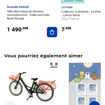
Livraison offerte
Nouvelle Attitude
La Poste
Vélo électrique du facteur,
Collector 4 timbres - Le Petit P
reconditionné - Taille normale -
- Lettre Verte
Noir/ Rouge
20g / France
1 490
7
,00€
,50€
Ajouter au panier
Vous pourriez également aimer
Prix 1 490,00€
Prix 7,50€