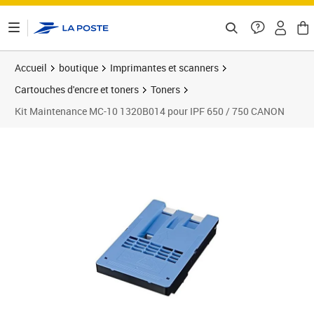
ontenu de la page
Accueil
boutique
Imprimantes et scanners
Cartouches d'encre et toners
Toners
Kit Maintenance MC-10 1320B014 pour IPF 650 / 750 CANON
Prix barré 101,99 €
Prix 71,29€
Prix 7
Prix 7
Prix 8
Prix 9
Prix b
Prix 9