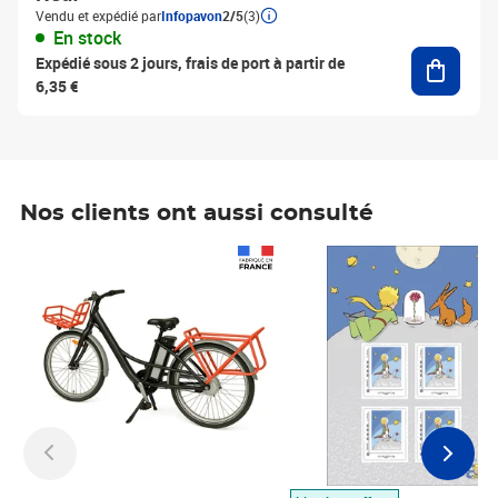
Vendu et expédié par
Infopavon
2/5
(3)
En stock
Ajouter
Expédié sous 2 jours, frais de port à partir de
6,35 €
Nos clients ont aussi consulté
Prix 1 490,00€
Prix 7,50€