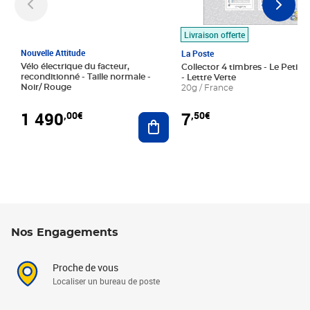
Livraison offerte
Nouvelle Attitude
La Poste
Vélo électrique du facteur,
Collector 4 timbres - Le Petit P
reconditionné - Taille normale -
- Lettre Verte
Noir/ Rouge
20g / France
1 490
7
,00€
,50€
Ajouter au panier
Nos Engagements
Proche de vous
Localiser un bureau de poste