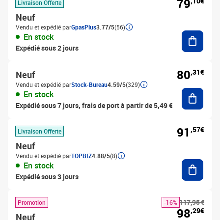
79
,10€
Livraison Offerte
Neuf
Vendu et expédié par
GpasPlus
3.77/5
(56)
Ajouter
En stock
Expédié sous 2 jours
80
,31€
Neuf
Vendu et expédié par
Stock-Bureau
4.59/5
(329)
Ajouter
En stock
Expédié sous 7 jours, frais de port à partir de 5,49 €
91
,57€
Livraison Offerte
Neuf
Vendu et expédié par
TOPBIZ
4.88/5
(8)
Ajouter
En stock
Expédié sous 3 jours
117,95 €
Promotion
-16%
98
,29€
Neuf