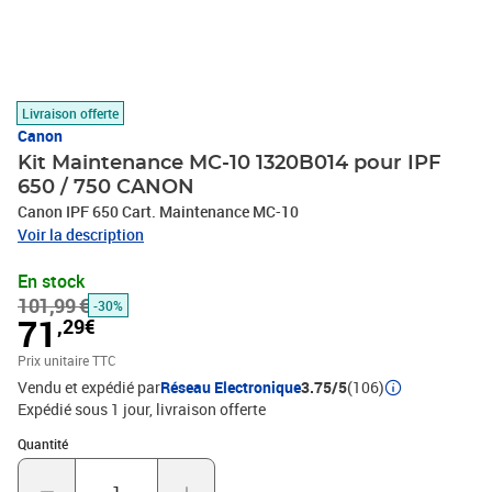
Livraison offerte
Canon
Kit Maintenance MC-10 1320B014 pour IPF
650 / 750 CANON
Canon IPF 650 Cart. Maintenance MC-10
Voir la description
En stock
101,99 €
-30%
71
,29€
Prix unitaire TTC
Vendu et expédié par
Réseau Electronique
3.75/5
(106)
Expédié sous 1 jour
livraison offerte
Quantité : 1
Quantité