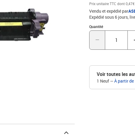
Prix unitaire TTC
dont 0,47€
Vendu et expédié par
AS
Expédié sous 6 jours
liv
Quantité : 1
Quantité
Voir toutes les au
1 Neuf
—
À partir de