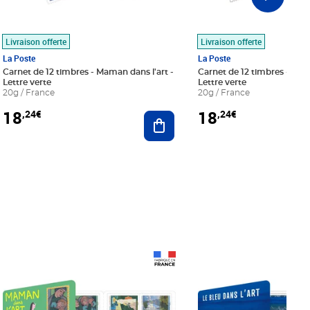
Livraison offerte
Livraison offerte
La Poste
La Poste
Carnet de 12 timbres - Maman dans l'art -
Carnet de 12 timbres - Le bl
Lettre verte
Lettre verte
20g / France
20g / France
18
18
,24€
,24€
r au panier
Ajouter au panier
Prix 18,24€
Prix 18,24€