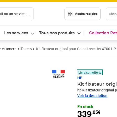
t ou un service ....
Chang
Accès rapides
Les services
Tous nos produits
Collection Pet
 et toners
Toners
Kit fixateur original pour Color LaserJet 4700 HP
Prix 339,05€
Livraison offerte
HP
Kit fixateur ori
hp Kit fixateur origina
Voir la description
En stock
339
,05€