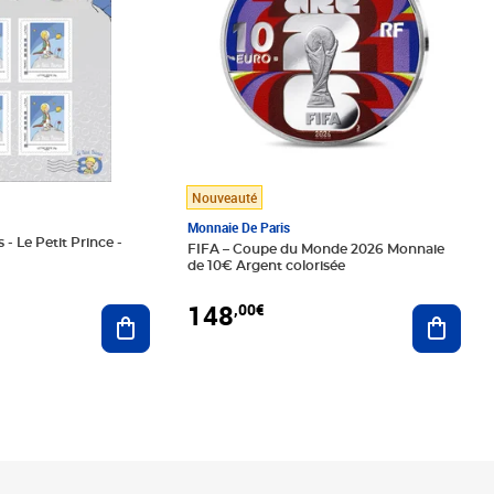
Nouveauté
Monnaie De Paris
 - Le Petit Prince -
FIFA – Coupe du Monde 2026 Monnaie
de 10€ Argent colorisée
148
,00€
Ajouter au panier
Ajoute