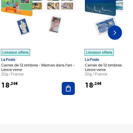
Livraison offerte
Livraison offerte
La Poste
La Poste
Carnet de 12 timbres - Maman dans l'art -
Carnet de 12 timbres - Le bl
Lettre verte
Lettre verte
20g / France
20g / France
18
18
,24€
,24€
r au panier
Ajouter au panier