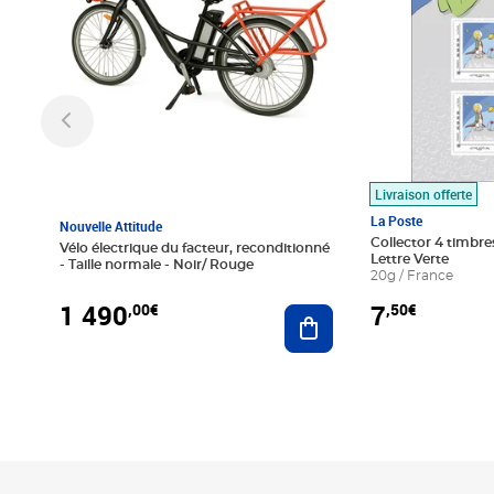
Livraison offerte
La Poste
Nouvelle Attitude
Collector 4 timbres
Vélo électrique du facteur, reconditionné
Lettre Verte
- Taille normale - Noir/ Rouge
20g / France
1 490
7
,00€
,50€
Ajouter au panier