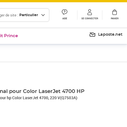
er de site :
Particulier
AIDE
SE CONNECTER
PANIER
Laposte.net
it Prince
Prix 344,75€
ginal pour Color LaserJet 4700 HP
l pour hp Color LaserJet 4700, 220 V(Q7503A)