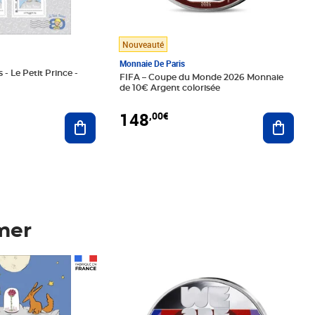
Nouveauté
Monnaie De Paris
 - Le Petit Prince -
FIFA – Coupe du Monde 2026 Monnaie
de 10€ Argent colorisée
148
,00€
Ajouter au panier
Ajoute
mer
Prix 148,00€