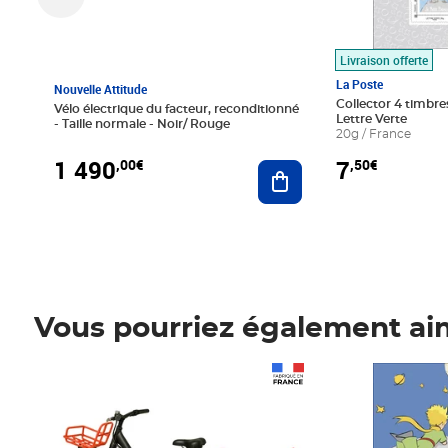
Livraison offerte
La Poste
Nouvelle Attitude
Collector 4 timbres
Vélo électrique du facteur, reconditionné
Lettre Verte
- Taille normale - Noir/ Rouge
20g / France
1 490
7
,00€
,50€
Ajouter au panier
Vous pourriez également ai
Prix 1 490,00€
Prix 7,50€