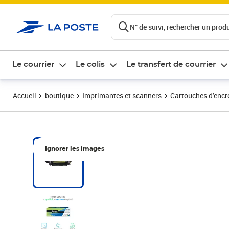
ontenu de la page
N° de suivi, rechercher un produi
Le courrier
Le colis
Le transfert de courrier
Accueil
boutique
Imprimantes et scanners
Cartouches d'encre
Ignorer les images