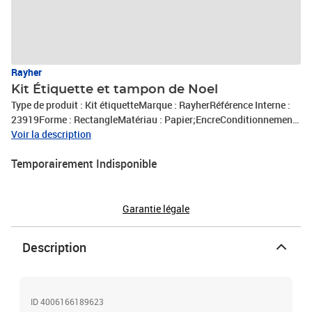
Rayher
Kit Étiquette et tampon de Noel
Type de produit : Kit étiquetteMarque : RayherRéférence Interne :
23919Forme : RectangleMatériau : Papier;EncreConditionnement :
1 kitExpédié de France par notre entrepot Lyonnais
Voir la description
Temporairement Indisponible
Garantie légale
Description
ID 4006166189623