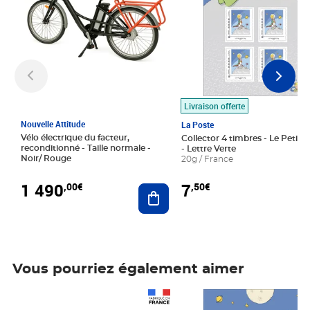
Livraison offerte
Nouvelle Attitude
La Poste
Vélo électrique du facteur,
Collector 4 timbres - Le Petit P
reconditionné - Taille normale -
- Lettre Verte
Noir/ Rouge
20g / France
1 490
7
,00€
,50€
Ajouter au panier
Vous pourriez également aimer
Prix 1 490,00€
Prix 7,50€