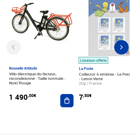
Livraison offerte
Nouvelle Attitude
La Poste
Vélo électrique du facteur,
Collector 4 timbres - Le Petit P
reconditionné - Taille normale -
- Lettre Verte
Noir/ Rouge
20g / France
1 490
7
,00€
,50€
Ajouter au panier