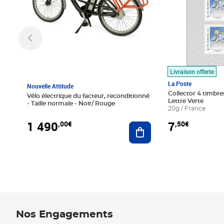
Livraison offerte
La Poste
Nouvelle Attitude
Collector 4 timbres
Vélo électrique du facteur, reconditionné
Lettre Verte
- Taille normale - Noir/ Rouge
20g / France
1 490
7
,00€
,50€
Ajouter au panier
Nos Engagements