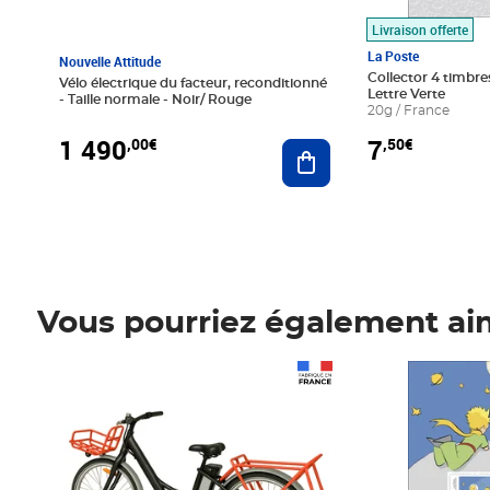
Livraison offerte
La Poste
Nouvelle Attitude
Collector 4 timbres
Vélo électrique du facteur, reconditionné
Lettre Verte
- Taille normale - Noir/ Rouge
20g / France
1 490
7
,00€
,50€
Ajouter au panier
Vous pourriez également ai
Prix 1 490,00€
Prix 7,50€