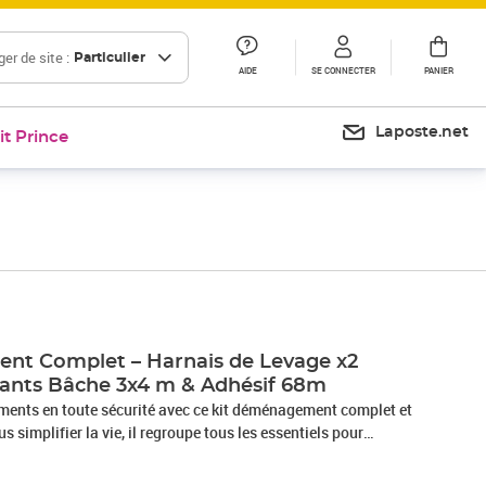
er de site :
Particulier
AIDE
SE CONNECTER
PANIER
Laposte.net
it Prince
nt Complet – Harnais de Levage x2
ants Bâche 3x4 m & Adhésif 68m
ents en toute sécurité avec ce kit déménagement complet et
 simplifier la vie, il regroupe tous les essentiels pour
écuriser vos biens.✅ 2 harnais de levage avec sangle réglable
rds à deux sans vous blesser grâce à une meilleure répartition