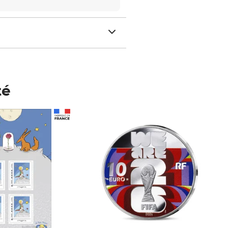
té
Prix 148,00€