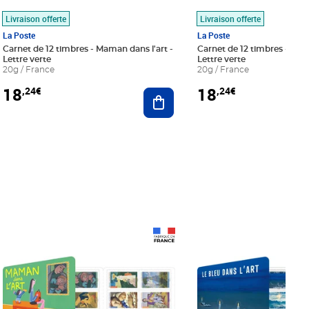
Livraison offerte
Livraison offerte
La Poste
La Poste
Carnet de 12 timbres - Maman dans l'art -
Carnet de 12 timbres - Le bl
Lettre verte
Lettre verte
20g / France
20g / France
18
18
,24€
,24€
r au panier
Ajouter au panier
Prix 18,24€
Prix 18,24€