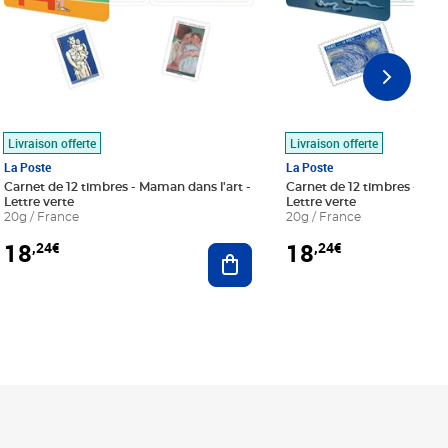
Livraison offerte
Livraison offerte
La Poste
La Poste
Carnet de 12 timbres - Maman dans l'art -
Carnet de 12 timbres - Le bl
Lettre verte
Lettre verte
20g / France
20g / France
18
18
,24€
,24€
r au panier
Ajouter au panier