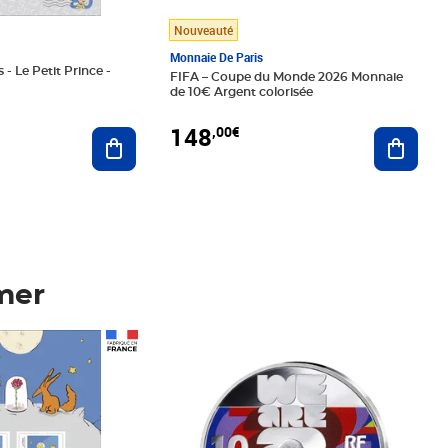
Nouveauté
Monnaie De Paris
 - Le Petit Prince -
FIFA – Coupe du Monde 2026 Monnaie
de 10€ Argent colorisée
148
,00€
Ajouter au panier
Ajoute
mer
Prix 148,00€