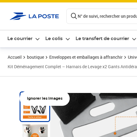
ontenu de la page
N° de suivi, rechercher un produi
Le courrier
Le colis
Le transfert de courrier
Accueil
boutique
Enveloppes et emballages à affranchir
Univ
Kit Déménagement Complet – Harnais de Levage x2 Gants Antidér
Ignorer les images