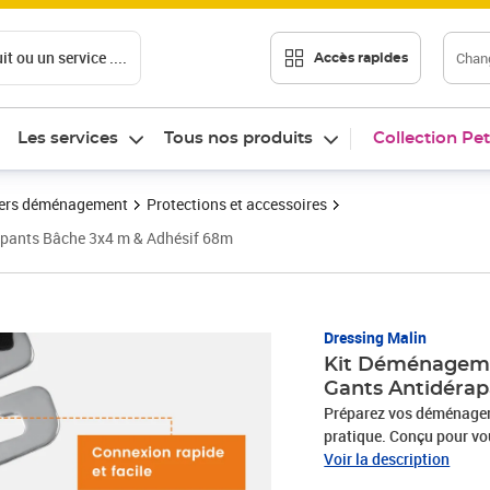
t ou un service ....
Chang
Accès rapides
Les services
Tous nos produits
Collection Pet
ers déménagement
Protections et accessoires
apants Bâche 3x4 m & Adhésif 68m
Dressing Malin
Kit Déménageme
Gants Antidérap
Préparez vos déménagem
pratique. Conçu pour vous
manipuler, protéger et s
Voir la description
: portez vos meubles lou