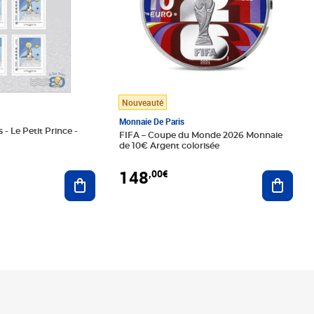
Nouveauté
Monnaie De Paris
 - Le Petit Prince -
FIFA – Coupe du Monde 2026 Monnaie
de 10€ Argent colorisée
148
,00€
Ajouter au panier
Ajoute