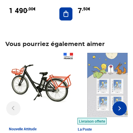
1 490
7
,00€
,50€
Ajouter au panier
Vous pourriez également aimer
Prix 1 490,00€
Prix 7,50€
Livraison offerte
Nouvelle Attitude
La Poste