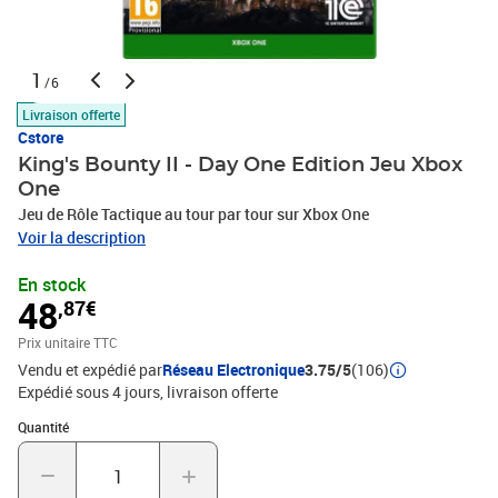
1
/6
Livraison offerte
Cstore
King's Bounty II - Day One Edition Jeu Xbox
One
Jeu de Rôle Tactique au tour par tour sur Xbox One
Voir la description
En stock
48
,87€
Prix unitaire TTC
Vendu et expédié par
Réseau Electronique
3.75/5
(106)
Expédié sous 4 jours
livraison offerte
Quantité : 1
Quantité