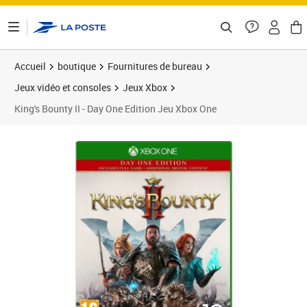
ontenu de la page
Accueil
boutique
Fournitures de bureau
Jeux vidéo et consoles
Jeux Xbox
King's Bounty II - Day One Edition Jeu Xbox One
Prix 48,87€