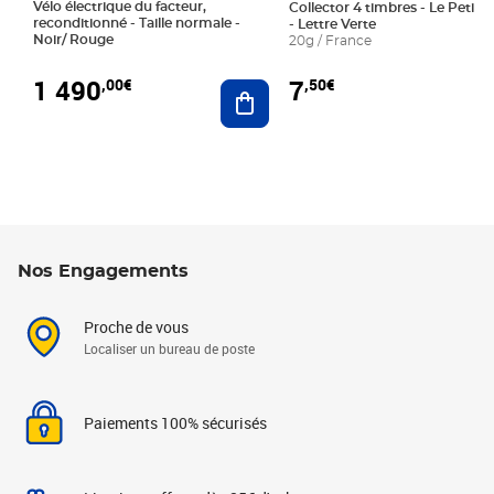
Vélo électrique du facteur,
Collector 4 timbres - Le Petit P
reconditionné - Taille normale -
- Lettre Verte
Noir/ Rouge
20g / France
1 490
7
,00€
,50€
Ajouter au panier
Nos Engagements
Proche de vous
Localiser un bureau de poste
Paiements 100% sécurisés