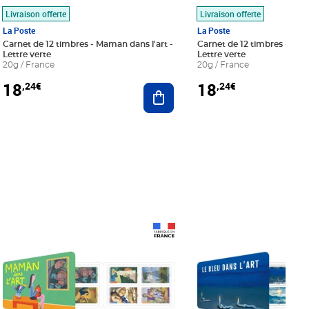
Livraison offerte
Livraison offerte
La Poste
La Poste
Carnet de 12 timbres - Maman dans l'art -
Carnet de 12 timbres - Le bl
Lettre verte
Lettre verte
20g / France
20g / France
18
18
,24€
,24€
r au panier
Ajouter au panier
Prix 18,24€
Prix 18,24€