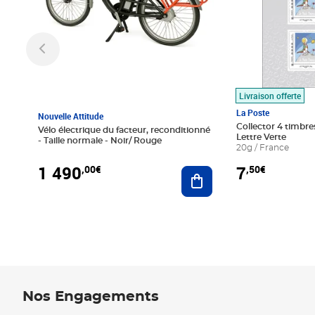
Livraison offerte
La Poste
Nouvelle Attitude
Collector 4 timbres
Vélo électrique du facteur, reconditionné
Lettre Verte
- Taille normale - Noir/ Rouge
20g / France
1 490
7
,00€
,50€
Ajouter au panier
Nos Engagements