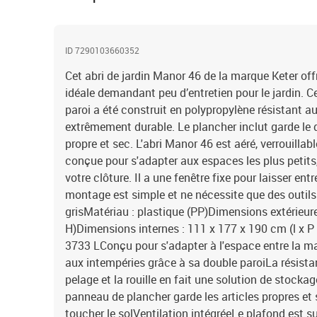
ID 7290103660352
Cet abri de jardin Manor 46 de la marque Keter of
idéale demandant peu d’entretien pour le jardin. C
paroi a été construit en polypropylène résistant au
extrêmement durable. Le plancher inclut garde le
propre et sec. L'abri Manor 46 est aéré, verrouilla
conçue pour s'adapter aux espaces les plus petit
votre clôture. Il a une fenêtre fixe pour laisser entr
montage est simple et ne nécessite que des outil
grisMatériau : plastique (PP)Dimensions extérieure
H)Dimensions internes : 111 x 177 x 190 cm (l x P
3733 LConçu pour s'adapter à l'espace entre la ma
aux intempéries grâce à sa double paroiLa rési
pelage et la rouille en fait une solution de stocka
panneau de plancher garde les articles propres et
toucher le solVentilation intégréeLe plafond est 