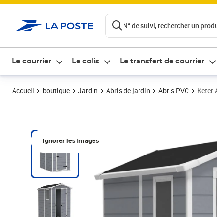
ontenu de la page
N° de suivi, rechercher un produi
Le courrier
Le colis
Le transfert de courrier
Accueil
boutique
Jardin
Abris de jardin
Abris PVC
Keter 
Ignorer les images