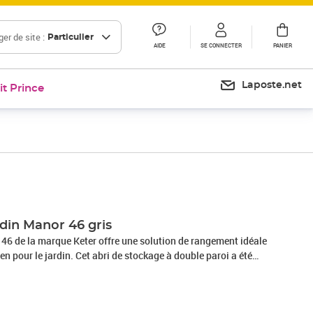
er de site :
Particulier
AIDE
SE CONNECTER
PANIER
Laposte.net
it Prince
Prix 507,35€
rdin Manor 46 gris
 46 de la marque Keter offre une solution de rangement idéale
n pour le jardin. Cet abri de stockage à double paroi a été
ne résistant aux intempéries, ce qui le rend extrêmement
lut garde le dessous des objets stockés propre et sec. L'abri
uillable et une solution de stockage conçue pour s'adapter