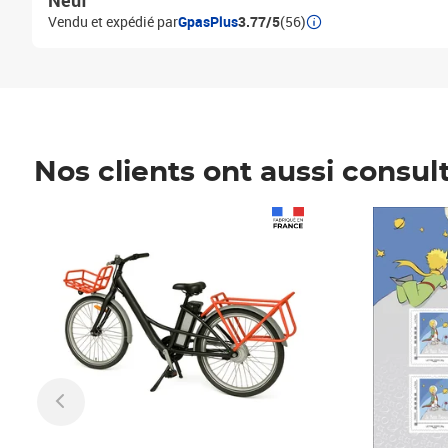
Neuf
Vendu et expédié par
GpasPlus
3.77/5
(56)
Nos clients ont aussi consul
Prix 1 490,00€
Prix 7,50€