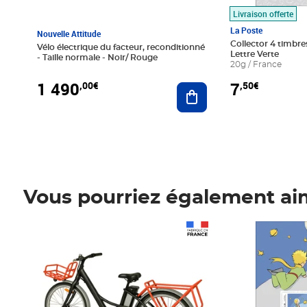
Livraison offerte
La Poste
Nouvelle Attitude
Collector 4 timbres
Vélo électrique du facteur, reconditionné
Lettre Verte
- Taille normale - Noir/ Rouge
20g / France
1 490
7
,00€
,50€
Ajouter au panier
Vous pourriez également ai
Prix 1 490,00€
Prix 7,50€