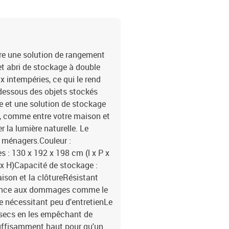
fre une solution de rangement
et abri de stockage à double
x intempéries, ce qui le rend
 dessous des objets stockés
ble et une solution de stockage
s, comme entre votre maison et
er la lumière naturelle. Le
s ménagers.Couleur :
s : 130 x 192 x 198 cm (l x P x
 x H)Capacité de stockage :
ison et la clôtureRésistant
stance aux dommages comme le
ge nécessitant peu d'entretienLe
 secs en les empêchant de
suffisamment haut pour qu'un