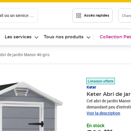
t ou un service ....
Chang
Accès rapides
Les services
Tous nos produits
Collection Pet
Abri de jardin Manor 46 gris
Prix 501,33€
Livraison offerte
Keter
Keter Abri de ja
Cet abri de jardin Manor
demandant peu d’entretie
construit en polypropylè
Voir la description
durable. Le plancher inc
En stock
Manor 46 est aéré, verro