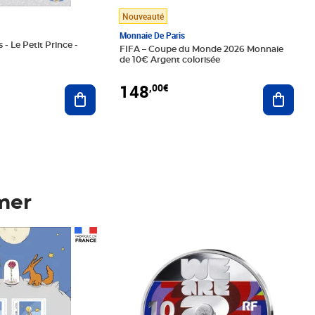
Nouveauté
Monnaie De Paris
 - Le Petit Prince -
FIFA – Coupe du Monde 2026 Monnaie
de 10€ Argent colorisée
148
,00€
Ajouter au panier
Ajoute
mer
Prix 148,00€