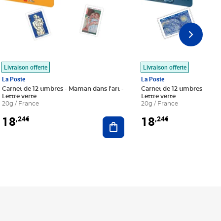
Livraison offerte
Livraison offerte
La Poste
La Poste
Carnet de 12 timbres - Maman dans l'art -
Carnet de 12 timbres - Le bl
Lettre verte
Lettre verte
20g / France
20g / France
18
18
,24€
,24€
r au panier
Ajouter au panier