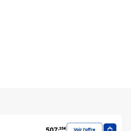
Ajouter a
507
,35€
Voir l'offre