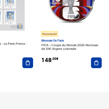
Nouveauté
Monnaie De Paris
 - Le Petit Prince -
FIFA – Coupe du Monde 2026 Monnaie
de 10€ Argent colorisée
148
,00€
Ajouter au panier
Ajoute