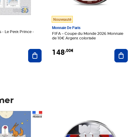
Nouveauté
Monnaie De Paris
 - Le Petit Prince -
FIFA – Coupe du Monde 2026 Monnaie
de 10€ Argent colorisée
148
,00€
Ajouter au panier
Ajoute
mer
Prix 148,00€