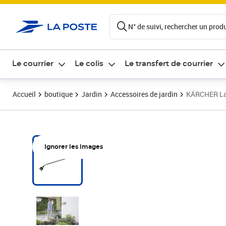
ontenu de la page
N° de suivi, rechercher un produi
Le courrier
Le colis
Le transfert de courrier
Accueil
boutique
Jardin
Accessoires de jardin
KÄRCHER Lanc
Ignorer les images