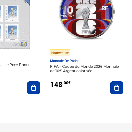
Nouveauté
Monnaie De Paris
 - Le Petit Prince -
FIFA – Coupe du Monde 2026 Monnaie
de 10€ Argent colorisée
148
,00€
Ajouter au panier
Ajoute