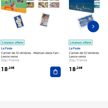
Livraison offerte
Livraison offerte
La Poste
La Poste
Carnet de 12 timbres - Maman dans l'art -
Carnet de 12 timbres - Le bl
Lettre verte
Lettre verte
20g / France
20g / France
18
18
,24€
,24€
r au panier
Ajouter au panier