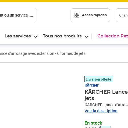
t ou un service ....
Chang
Accès rapides
Les services
Tous nos produits
Collection Pet
e d'arrosage avec extension - 6 formes de jets
Prix barré 64,99 €
Prix 33,19€
Livraison offerte
Kärcher
KÄRCHER Lance d
jets
KÄRCHER Lance d'arrosag
Voir la description
En stock