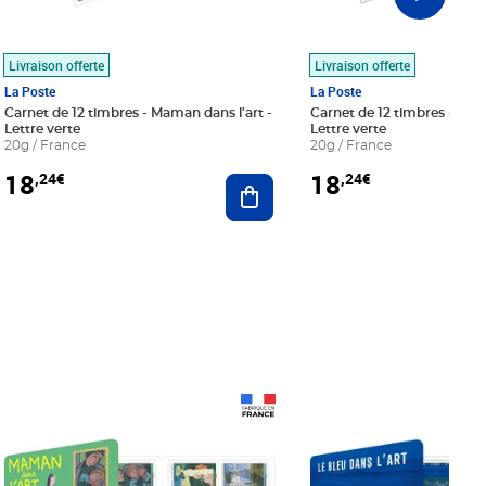
Livraison offerte
Livraison offerte
La Poste
La Poste
Carnet de 12 timbres - Maman dans l'art -
Carnet de 12 timbres - Le bl
Lettre verte
Lettre verte
20g / France
20g / France
18
18
,24€
,24€
r au panier
Ajouter au panier
Prix 18,24€
Prix 18,24€