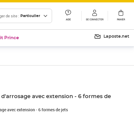
er de site :
Particulier
AIDE
SE CONNECTER
PANIER
Laposte.net
it Prince
Prix 42,95€
'arrosage avec extension - 6 formes de
e avec extension - 6 formes de jets