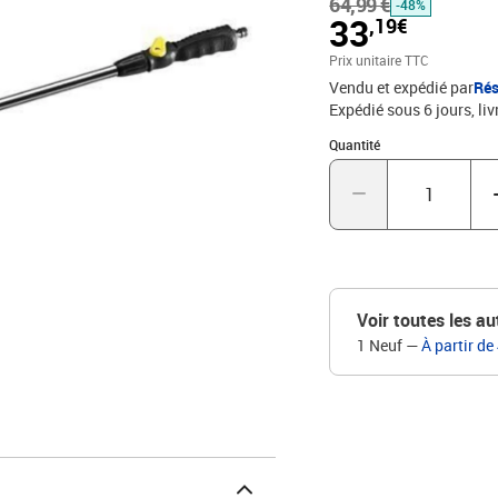
64,99 €
-48%
33
,19€
Prix unitaire TTC
Vendu et expédié par
Rés
Expédié sous 6 jours
liv
Quantité : 1
Quantité
Voir toutes les au
1 Neuf
—
À partir de