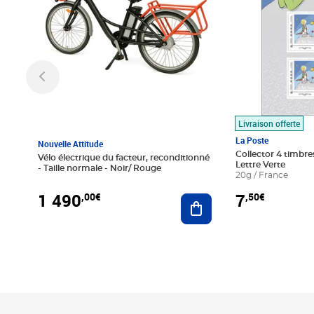
Livraison offerte
La Poste
Nouvelle Attitude
Collector 4 timbres
Vélo électrique du facteur, reconditionné
Lettre Verte
- Taille normale - Noir/ Rouge
20g / France
1 490
7
,00€
,50€
Ajouter au panier