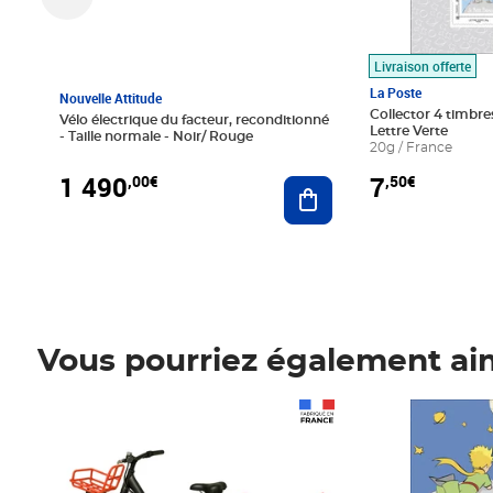
Livraison offerte
La Poste
Nouvelle Attitude
Collector 4 timbres
Vélo électrique du facteur, reconditionné
Lettre Verte
- Taille normale - Noir/ Rouge
20g / France
1 490
7
,00€
,50€
Ajouter au panier
Vous pourriez également ai
Prix 1 490,00€
Prix 7,50€