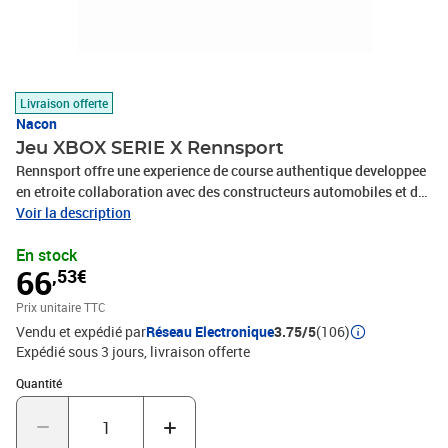
Livraison offerte
Nacon
Jeu XBOX SERIE X Rennsport
Rennsport offre une experience de course authentique developpee
en etroite collaboration avec des constructeurs automobiles et des
pilotes professionnels afin que chaque voiture ait l apparence les
Voir la description
sensations et la conduite fideles a la realite. Prenez le volant des
En stock
GT3 preferees des fans comme la Porsche 911 GT3 R 992 et l Aston
66
,53€
Martin Vantage GT3 Evo ou poussez les limites des hypercars de
pointe comme la BMW M Hybrid V8. Chaque detail est concu avec
Prix unitaire TTC
une precision meticuleuse de la physique ultra realiste aux
Vendu et expédié par
Réseau Electronique
3.75/5
(106)
modeles de voitures fideles a la realite et aux sons authentiques
Expédié sous 3 jours
livraison offerte
jusque dans la note d echappement. Montez en piste et ressentez l
harmonie parfaite entre le pilote et la machine.
Quantité : 1
Quantité