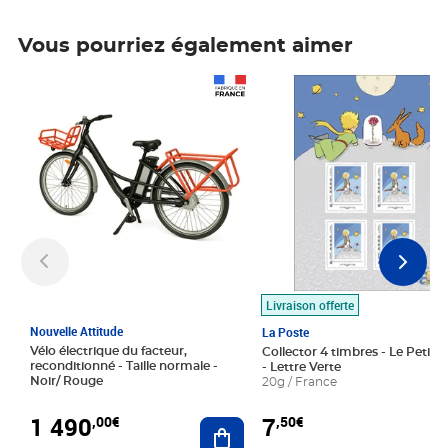
Vous pourriez également aimer
Prix 1 490,00€
Prix 7,50€
Livraison offerte
Nouvelle Attitude
La Poste
Vélo électrique du facteur,
Collector 4 timbres - Le Petit P
reconditionné - Taille normale -
- Lettre Verte
Noir/ Rouge
20g / France
1 490
7
,00€
,50€
Ajouter au panier