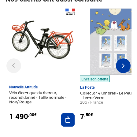
Prix 1 490,00€
Prix 7,50€
Livraison offerte
Nouvelle Attitude
La Poste
Vélo électrique du facteur,
Collector 4 timbres - Le Petit P
reconditionné - Taille normale -
- Lettre Verte
Noir/ Rouge
20g / France
1 490
7
,00€
,50€
Ajouter au panier