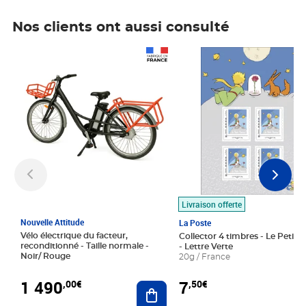
Nos clients ont aussi consulté
Prix 1 490,00€
Prix 7,50€
Livraison offerte
Nouvelle Attitude
La Poste
Vélo électrique du facteur,
Collector 4 timbres - Le Petit P
reconditionné - Taille normale -
- Lettre Verte
Noir/ Rouge
20g / France
1 490
7
,00€
,50€
Ajouter au panier