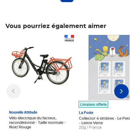
Vous pourriez également aimer
Prix 1 490,00€
Prix 7,50€
Livraison offerte
Nouvelle Attitude
La Poste
Vélo électrique du facteur,
Collector 4 timbres - Le Petit P
reconditionné - Taille normale -
- Lettre Verte
Noir/ Rouge
20g / France