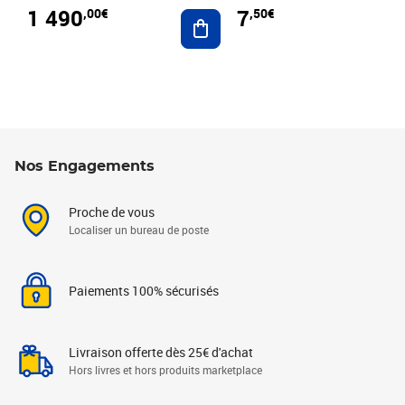
1 490
7
,00€
,50€
Ajouter au panier
Nos Engagements
Proche de vous
Localiser un bureau de poste
Paiements 100% sécurisés
Livraison offerte dès 25€ d'achat
Hors livres et hors produits marketplace