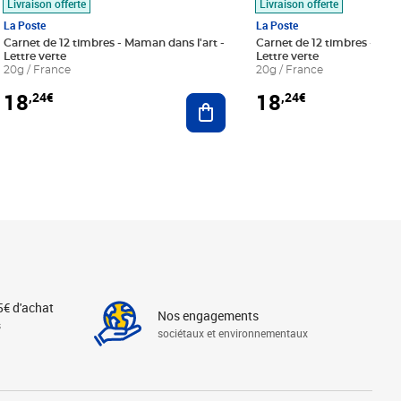
Livraison offerte
Livraison offerte
La Poste
La Poste
Carnet de 12 timbres - Maman dans l'art -
Carnet de 12 timbres - Le bl
Lettre verte
Lettre verte
20g / France
20g / France
18
18
,24€
,24€
r au panier
Ajouter au panier
5€ d'achat
Nos engagements
s
sociétaux et environnementaux
Linkedin
Instagram
X
Tiktok
Facebook
Youtube
Threads