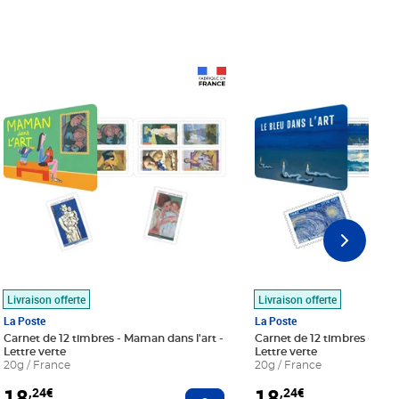
Prix 18,24€
Prix 18,24€
Livraison offerte
Livraison offerte
La Poste
La Poste
Carnet de 12 timbres - Maman dans l'art -
Carnet de 12 timbres - Le bl
Lettre verte
Lettre verte
20g / France
20g / France
18
18
,24€
,24€
r au panier
Ajouter au panier