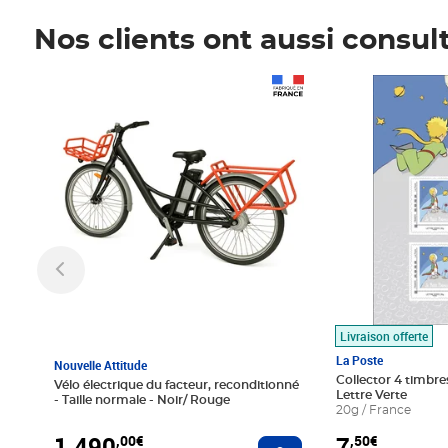
Nos clients ont aussi consul
Prix 1 490,00€
Prix 7,50€
Livraison offerte
La Poste
Nouvelle Attitude
Collector 4 timbres
Vélo électrique du facteur, reconditionné
Lettre Verte
- Taille normale - Noir/ Rouge
20g / France
1 490
7
,00€
,50€
Ajouter au panier