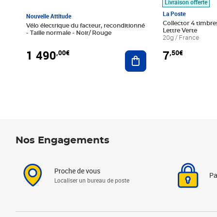
Livraison offerte
La Poste
Nouvelle Attitude
Collector 4 timbres
Vélo électrique du facteur, reconditionné
Lettre Verte
- Taille normale - Noir/ Rouge
20g / France
1 490
7
,00€
,50€
Ajouter au panier
Nos Engagements
Proche de vous
Pa
Localiser un bureau de poste