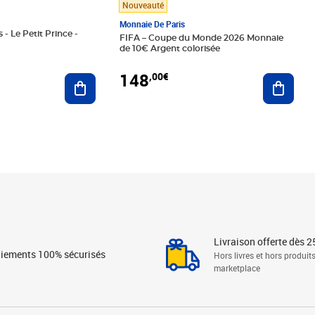
Nouveauté
Monnaie De Paris
 - Le Petit Prince -
FIFA – Coupe du Monde 2026 Monnaie
de 10€ Argent colorisée
148
,00€
Ajouter au panier
Ajoute
Livraison offerte dès 2
iements 100% sécurisés
Hors livres et hors produit
marketplace