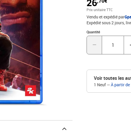
26
,70€
personnalisant votre 
BLOODLINE Le tout nou
Prix unitaire TTC
honneur l une des plus 
Vendu et expédié par
Gp
entre The Bloodline et 
Expédié sous 2 jours
liv
Quantité : 1
Quantité
Voir toutes les au
1 Neuf
—
À partir de