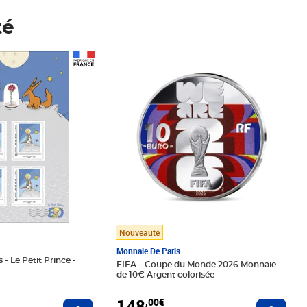
té
Prix 148,00€
Nouveauté
Monnaie De Paris
 - Le Petit Prince -
FIFA – Coupe du Monde 2026 Monnaie
de 10€ Argent colorisée
148
,00€
Ajouter au panier
Ajoute