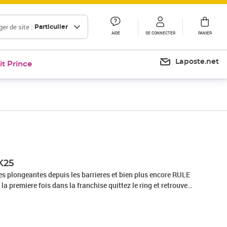
er de site :
Particulier
AIDE
SE CONNECTER
PANIER
Laposte.net
it Prince
Prix barré 39,99 €
Prix 27,71€
K25
es plongeantes depuis les barrieres et bien plus encore RULE
premiere fois dans la franchise quittez le ring et retrouvez
monde immersif sur le theme de la WWE avec de nombreuses
efis et des evenements en direct. Battez vous pour rejoindre
Original Tribal Chief Roman Reigns tout en ameliorant et en