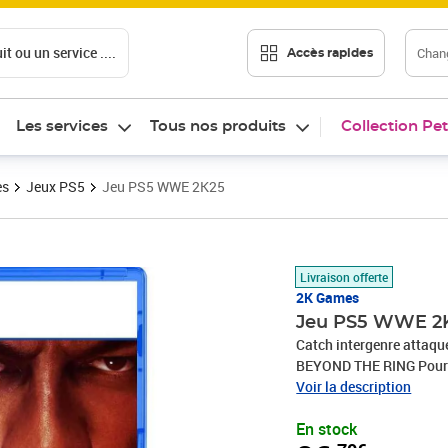
t ou un service ....
Chang
Accès rapides
Les services
Tous nos produits
Collection Pet
es
Jeux PS5
Jeu PS5 WWE 2K25
Prix 26,70€
Livraison offerte
2K Games
Jeu PS5 WWE 2
Catch intergenre attaqu
BEYOND THE RING Pour la 
The Island sur PS5 un 
Voir la description
arenes legendaires des d
En stock
The Bloodline avec The 