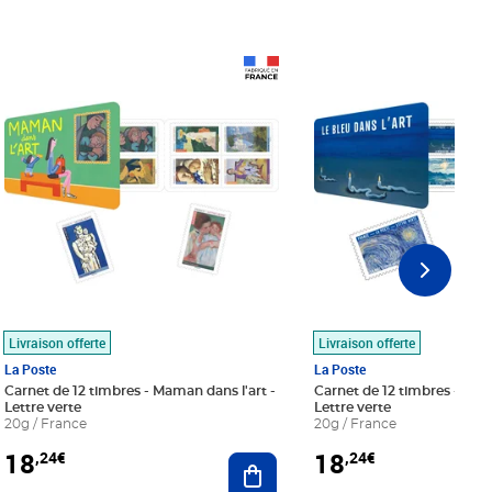
Prix 18,24€
Prix 18,24€
Livraison offerte
Livraison offerte
La Poste
La Poste
Carnet de 12 timbres - Maman dans l'art -
Carnet de 12 timbres - Le bl
Lettre verte
Lettre verte
20g / France
20g / France
18
18
,24€
,24€
r au panier
Ajouter au panier