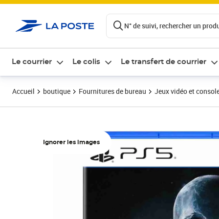
ontenu de la page
N° de suivi, rechercher un produi
Le courrier
Le colis
Le transfert de courrier
Accueil
boutique
Fournitures de bureau
Jeux vidéo et consol
Ignorer les images