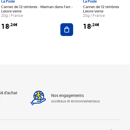
La Poste
La Poste
Carnet de 12 timbres - Maman dans l'art -
Carnet de 12 timbres - Le bl
Lettre verte
Lettre verte
20g / France
20g / France
18
18
,24€
,24€
r au panier
Ajouter au panier
5€ d'achat
Nos engagements
s
sociétaux et environnementaux
Linkedin
Instagram
X
Tiktok
Facebook
Youtube
Threads