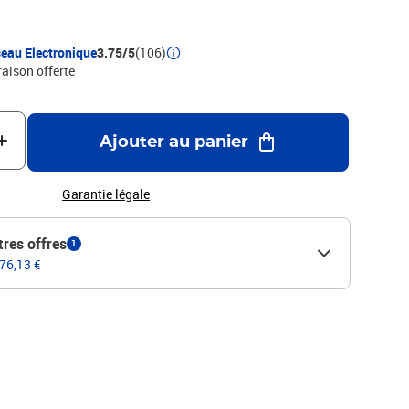
n de profiter au mieux du moteur Unreal Engine 5. Avec des
tieme art des mecaniques de gameplay affinees et plus
une montagne isolee ou les apparences sont plus que
eau Electronique
3.75/5
(106)
raison offerte
Ajouter au panier
Garantie légale
tres offres
1
 76,13 €