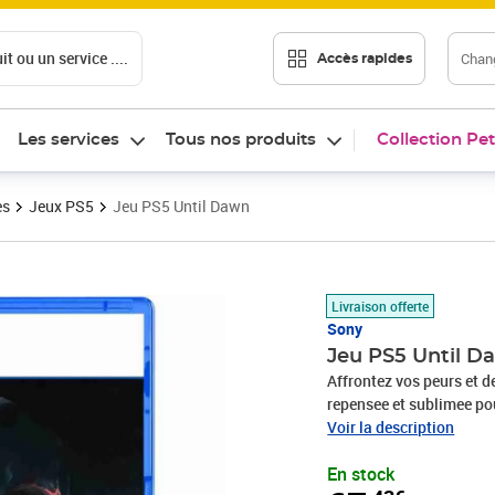
t ou un service ....
Chang
Accès rapides
Les services
Tous nos produits
Collection Pet
es
Jeux PS5
Jeu PS5 Until Dawn
Prix 67,43€
Livraison offerte
Sony
Jeu PS5 Until D
Affrontez vos peurs et d
repensee et sublimee pou
chalet isole ou deux mem
Voir la description
glace vite tous les c ur
En stock
Plongez dans un jeu d 