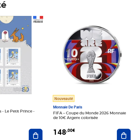
té
Prix 148,00€
Nouveauté
Monnaie De Paris
 - Le Petit Prince -
FIFA – Coupe du Monde 2026 Monnaie
de 10€ Argent colorisée
148
,00€
Ajouter au panier
Ajoute