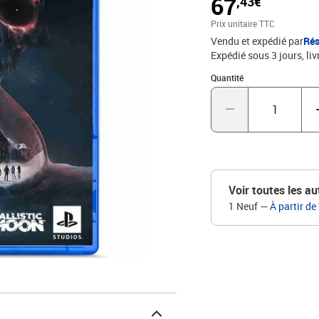
67
,43€
entierement repense afi
sequences dignes du sep
Prix unitaire TTC
encore partez explorer 
Vendu et expédié par
Rés
trompeuses.
Expédié sous 3 jours
liv
Quantité : 1
Quantité
Voir toutes les au
1 Neuf
—
À partir de