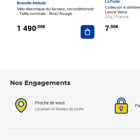
La Poste
Nouvelle Attitude
Collector 4 timbres
Vélo électrique du facteur, reconditionné
Lettre Verte
- Taille normale - Noir/ Rouge
20g / France
1 490
7
,00€
,50€
Ajouter au panier
Nos Engagements
Proche de vous
Pa
Localiser un bureau de poste