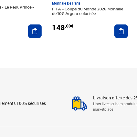
Monnaie De Paris
 - Le Petit Prince -
FIFA – Coupe du Monde 2026 Monnaie
de 10€ Argent colorisée
148
,00€
Ajouter au panier
Ajoute
Livraison offerte dès 2
iements 100% sécurisés
Hors livres et hors produit
marketplace