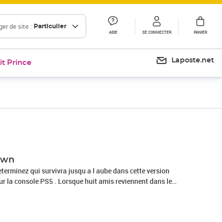
er de site :
Particulier
AIDE
SE CONNECTER
PANIER
Laposte.net
it Prince
Prix 76,13€
awn
eterminez qui survivra jusqu a l aube dans cette version
r la console PS5 . Lorsque huit amis reviennent dans le
bres de leur groupe ont disparu l annee precedente la peur
s et l excursion en montagne vire au cauchemar sans issue.
horreur macabre et eprouvant aux graphismes epoustouflants