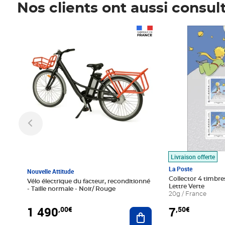
Nos clients ont aussi consul
Prix 1 490,00€
Prix 7,50€
Livraison offerte
La Poste
Nouvelle Attitude
Collector 4 timbres
Vélo électrique du facteur, reconditionné
Lettre Verte
- Taille normale - Noir/ Rouge
20g / France
1 490
7
,00€
,50€
Ajouter au panier