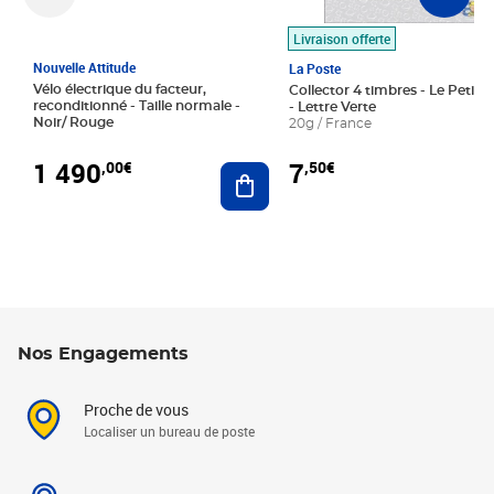
Livraison offerte
Nouvelle Attitude
La Poste
Vélo électrique du facteur,
Collector 4 timbres - Le Petit P
reconditionné - Taille normale -
- Lettre Verte
Noir/ Rouge
20g / France
1 490
7
,00€
,50€
Ajouter au panier
Nos Engagements
Proche de vous
Localiser un bureau de poste