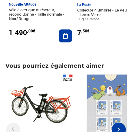
Nouvelle Attitude
La Poste
Vélo électrique du facteur,
Collector 4 timbres - Le Petit P
reconditionné - Taille normale -
- Lettre Verte
Noir/ Rouge
20g / France
1 490
7
,00€
,50€
Ajouter au panier
Vous pourriez également aimer
Prix 1 490,00€
Prix 7,50€