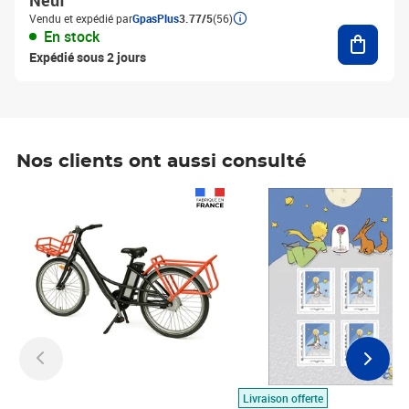
Neuf
Vendu et expédié par
GpasPlus
3.77/5
(56)
Ajouter
En stock
Expédié sous 2 jours
Nos clients ont aussi consulté
Prix 1 490,00€
Prix 7,50€
Livraison offerte