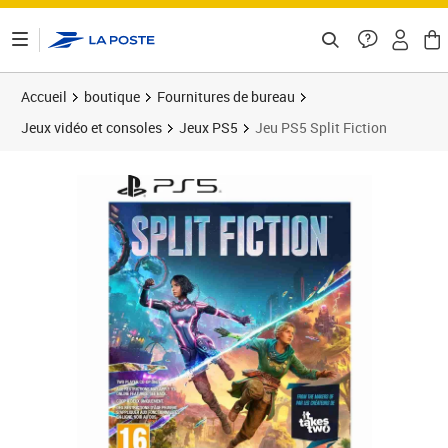
ontenu de la page
Accueil
boutique
Fournitures de bureau
Jeux vidéo et consoles
Jeux PS5
Jeu PS5 Split Fiction
Prix 51,20€
Prix 5