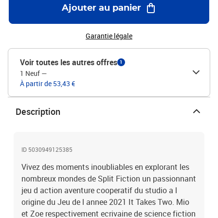
Italien Portugais. Sous Titres : Francais Anglais Allemand
Ajouter au panier
Espagnol Italien Portugais. Toujours dans son film plastique d
origine. Delais Livraison Estimatifs. Livraison Standard Depot en
boite aux lettres remise sans signature.
Garantie légale
Voir toutes les autres offres
1
1 Neuf
—
À partir de 53,43 €
Description
ID 5030949125385
Vivez des moments inoubliables en explorant les
nombreux mondes de Split Fiction un passionnant
jeu d action aventure cooperatif du studio a l
origine du Jeu de l annee 2021 It Takes Two. Mio
et Zoe respectivement ecrivaine de science fiction