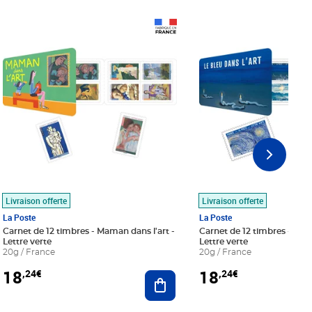
Prix 18,24€
Prix 18,24€
Livraison offerte
Livraison offerte
La Poste
La Poste
Carnet de 12 timbres - Maman dans l'art -
Carnet de 12 timbres - Le bl
Lettre verte
Lettre verte
20g / France
20g / France
18
18
,24€
,24€
r au panier
Ajouter au panier