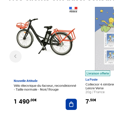
Prix 1 490,00€
Prix 7,50€
Livraison offerte
La Poste
Nouvelle Attitude
Collector 4 timbres
Vélo électrique du facteur, reconditionné
Lettre Verte
- Taille normale - Noir/ Rouge
20g / France
1 490
7
,00€
,50€
Ajouter au panier