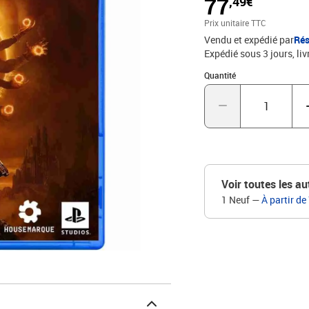
77
,49€
Utilisez les esquives et
affrontements intenses t
Prix unitaire TTC
progression permanente
Vendu et expédié par
Rés
Expédié sous 3 jours
liv
Quantité : 1
Quantité
Voir toutes les au
1 Neuf
—
À partir de