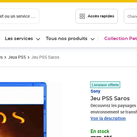
t ou un service ....
Chang
Accès rapides
Les services
Tous nos produits
Collection Pet
es
Jeux PS5
Jeu PS5 Saros
Prix 77,49€
Livraison offerte
Sony
Jeu PS5 Saros
Decouvrez les paysages 
environnement se transf
chimeriques des structu
Voir la description
devoilant de nouveaux c
En stock
un jeu d action a la tro