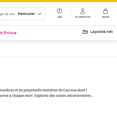
er de site :
Particulier
AIDE
SE CONNECTER
PANIER
Laposte.net
it Prince
Prix 79,01€
sombres et en perpetuelle mutation de Carcosa dont l
orme a chaque mort. Explorez des ruines extraterrestres
res entourees de mystere et des biomes atmospheriques
hemins et secrets a chaque retour a la vie. Lancez vous dans
isieme personne a la fois rapide fluide et cinematographique.