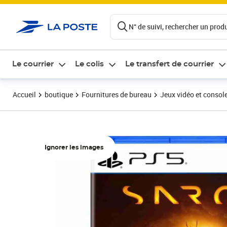
ontenu de la page
N° de suivi, rechercher un produi
Le courrier
Le colis
Le transfert de courrier
Accueil
boutique
Fournitures de bureau
Jeux vidéo et consol
Ignorer les images