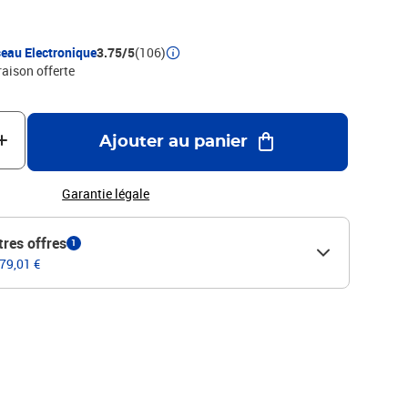
 les parades et deplacez vous avec precision pour survivre aux
out en faisant evoluer vos armes et capacites grace a la
.
eau Electronique
3.75/5
(106)
raison offerte
Ajouter au panier
Garantie légale
tres offres
1
 79,01 €