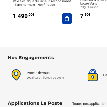
Collector 4 timbres
Vélo électrique du facteur, reconditionné
Lettre Verte
- Taille normale - Noir/ Rouge
20g / France
1 490
7
,00€
,50€
Ajouter au panier
Nos Engagements
Proche de vous
Pa
Localiser un bureau de poste
Applications La Poste
Toutes nos application