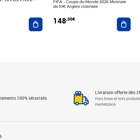
 - Le Petit Prince -
FIFA – Coupe du Monde 2026 Monnaie
de 10€ Argent colorisée
148
,00€
Ajouter au panier
Ajoute
Livraison offerte dès 2
iements 100% sécurisés
Hors livres et hors produit
marketplace
s