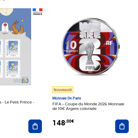
Prix 148,00€
Nouveauté
Monnaie De Paris
 - Le Petit Prince -
FIFA – Coupe du Monde 2026 Monnaie
de 10€ Argent colorisée
148
,00€
Ajouter au panier
Ajoute