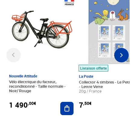
Prix 1 490,00€
Prix 7,50€
Livraison offerte
Nouvelle Attitude
La Poste
Vélo électrique du facteur,
Collector 4 timbres - Le Petit P
reconditionné - Taille normale -
- Lettre Verte
Noir/ Rouge
20g / France
1 490
7
,00€
,50€
Ajouter au panier