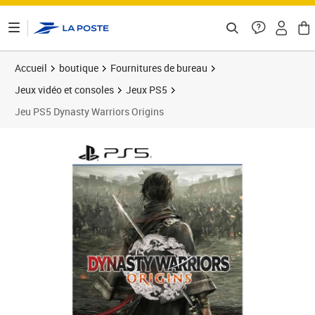
ontenu de la page
Accueil
boutique
Fournitures de bureau
Jeux vidéo et consoles
Jeux PS5
Jeu PS5 Dynasty Warriors Origins
Prix 85,32€
Prix 8