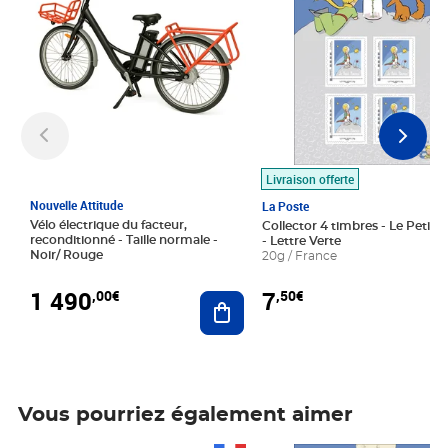
Livraison offerte
Nouvelle Attitude
La Poste
Vélo électrique du facteur,
Collector 4 timbres - Le Petit P
reconditionné - Taille normale -
- Lettre Verte
Noir/ Rouge
20g / France
1 490
7
,00€
,50€
Ajouter au panier
Vous pourriez également aimer