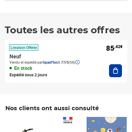
Toutes les autres offres
85
,42€
Livraison Offerte
Neuf
Vendu et expédié par
GpasPlus
3.77/5
(56)
Ajouter
En stock
Expédié sous 2 jours
Nos clients ont aussi consulté
Prix 1 490,00€
Prix 7,50€