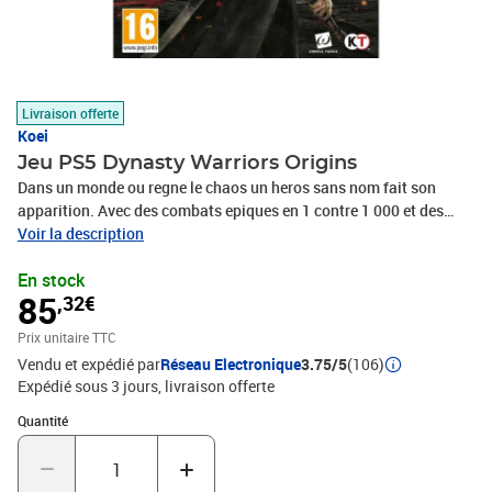
Livraison offerte
Koei
Jeu PS5 Dynasty Warriors Origins
Dans un monde ou regne le chaos un heros sans nom fait son
apparition. Avec des combats epiques en 1 contre 1 000 et des
armees gigantesques DYNASTY WARRIORS ORIGINS offre un
Voir la description
realisme inegale sur le champ de bataille Un heros sans nom
En stock
conquiert les contrees instables et chaotiques des Trois Royaumes
85
,32€
aux cotes de personnages legendaires dans le dernier opus de la
serie DYNASTY WARRIORS. Caracteristiques Vivez les scenes d
Prix unitaire TTC
action les plus palpitantes de l histoire de la serie Des champs de
Vendu et expédié par
Réseau Electronique
3.75/5
(106)
bataille pleins de tension ou vous etes defie par une armee
Expédié sous 3 jours
livraison offerte
massive et infinie a perte de vue.
Quantité : 1
Quantité