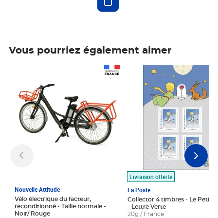
Vous pourriez également aimer
Prix 1 490,00€
Prix 7,50€
Livraison offerte
Nouvelle Attitude
La Poste
Vélo électrique du facteur,
Collector 4 timbres - Le Petit P
reconditionné - Taille normale -
- Lettre Verte
Noir/ Rouge
20g / France