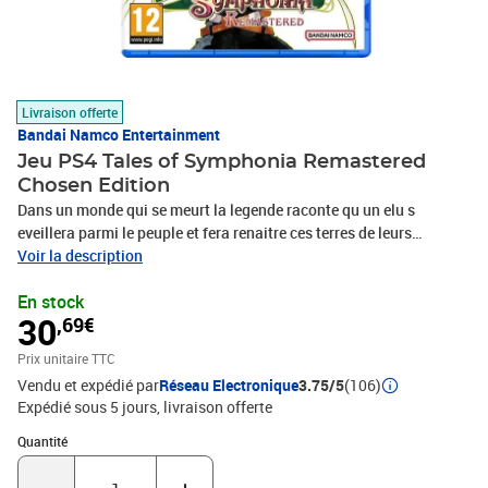
Livraison offerte
Bandai Namco Entertainment
Jeu PS4 Tales of Symphonia Remastered
Chosen Edition
Dans un monde qui se meurt la legende raconte qu un elu s
eveillera parmi le peuple et fera renaitre ces terres de leurs
cendres. Dans cette aventure exceptionnelle ou les destins de deux
Voir la description
mondes sont en jeu il devient difficile de distinguer le bien du mal.
En stock
Suivez le periple de Lloyd Irving qui est bien decide a sauver ces
30
,69€
deux univers avec ses amis. Replongez dans Tales of Symphonia
jeu legendaire qui a totalement redefinie le genre action RPG
Prix unitaire TTC
sublime par des graphismes et un gameplay ameliores
Vendu et expédié par
Réseau Electronique
3.75/5
(106)
Caracteristique principales UNE AVENTURE ePIQUE. Explorez un
Expédié sous 5 jours
livraison offerte
monde riche et vivant peuple de personnages inoubliables et vivez
une histoire qui ne manquera pas de vous emouvoir. DES
Quantité : 1
Quantité
COMBATS PALPITANTS. Jouez avec un maximum de 3 amis en
mode coop local et combattez ensemble des ennemis