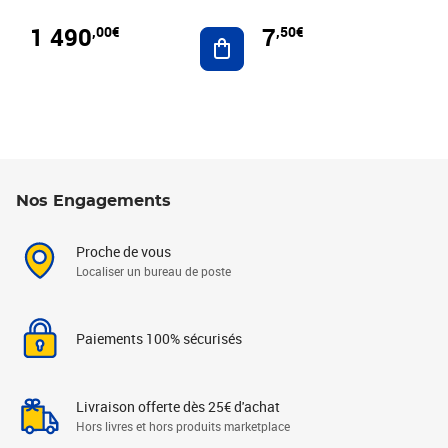
1 490
7
,00€
,50€
Ajouter au panier
Nos Engagements
Proche de vous
Localiser un bureau de poste
Paiements 100% sécurisés
Livraison offerte dès 25€ d'achat
Hors livres et hors produits marketplace