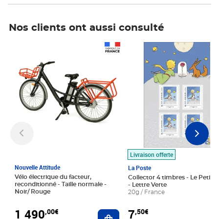
Nos clients ont aussi consulté
Prix 1 490,00€
Prix 7,50€
Livraison offerte
Nouvelle Attitude
La Poste
Vélo électrique du facteur,
Collector 4 timbres - Le Petit P
reconditionné - Taille normale -
- Lettre Verte
Noir/ Rouge
20g / France
1 490
7
,00€
,50€
Ajouter au panier