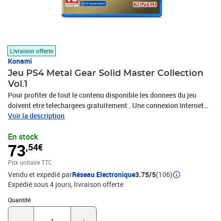
Livraison offerte
Konami
Jeu PS4 Metal Gear Solid Master Collection
Vol.1
Pour profiter de tout le contenu disponible les donnees du jeu
doivent etre telechargees gratuitement . Une connexion Internet
est requise. 29.5 Go Plus de 30 Go pour les videos bonus . Une
Voir la description
carte microSD vendue separement avec un espace de stockage
En stock
libre d au moins la quantite indiquee ci dessus est necessaire pour
73
,54€
telecharger ce jeu. La taille totale du jeu et les exigences de
stockage necessaires mentionnees ci dessus sont encore
Prix unitaire TTC
provisoires et seront finalisees d ici septembre 2023.
Vendu et expédié par
Réseau Electronique
3.75/5
(106)
Expédié sous 4 jours
livraison offerte
Quantité : 1
Quantité