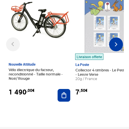
Livraison offerte
Nouvelle Attitude
La Poste
Vélo électrique du facteur,
Collector 4 timbres - Le Petit P
reconditionné - Taille normale -
- Lettre Verte
Noir/ Rouge
20g / France
1 490
7
,00€
,50€
Ajouter au panier