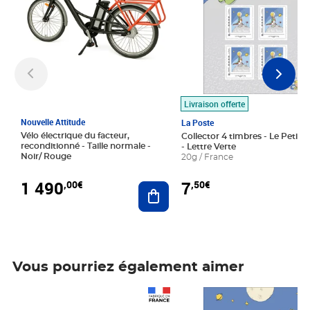
Livraison offerte
Nouvelle Attitude
La Poste
Vélo électrique du facteur,
Collector 4 timbres - Le Petit P
reconditionné - Taille normale -
- Lettre Verte
Noir/ Rouge
20g / France
1 490
7
,00€
,50€
Ajouter au panier
Vous pourriez également aimer
Prix 1 490,00€
Prix 7,50€