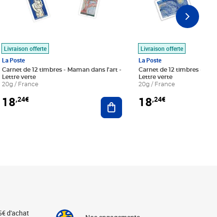
Livraison offerte
Livraison offerte
La Poste
La Poste
Carnet de 12 timbres - Maman dans l'art -
Carnet de 12 timbres - Le bl
Lettre verte
Lettre verte
20g / France
20g / France
18
18
,24€
,24€
r au panier
Ajouter au panier
5€ d'achat