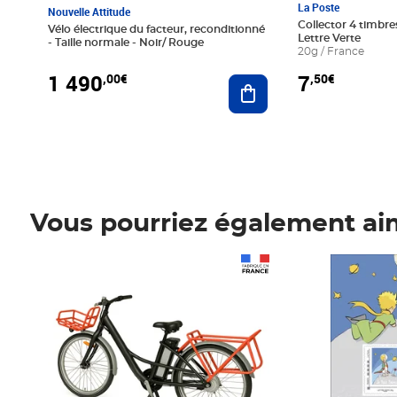
La Poste
Nouvelle Attitude
Collector 4 timbres
Vélo électrique du facteur, reconditionné
Lettre Verte
- Taille normale - Noir/ Rouge
20g / France
1 490
7
,00€
,50€
Ajouter au panier
Vous pourriez également ai
Prix 1 490,00€
Prix 7,50€