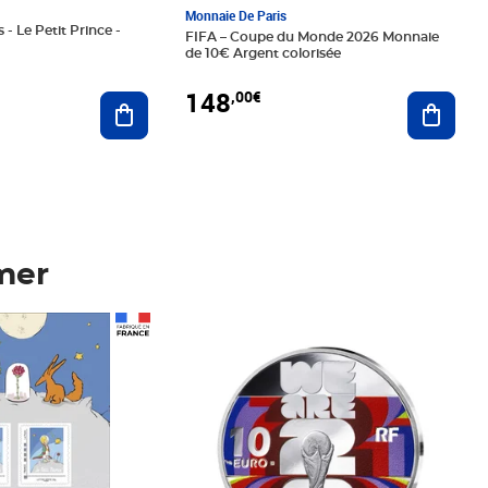
Monnaie De Paris
 - Le Petit Prince -
FIFA – Coupe du Monde 2026 Monnaie
de 10€ Argent colorisée
148
,00€
Ajouter au panier
Ajoute
mer
Prix 148,00€