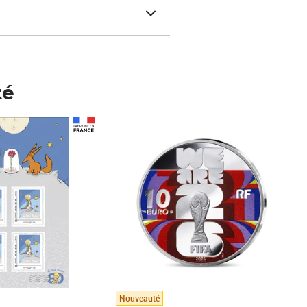
té
Prix 148,00€
Nouveauté