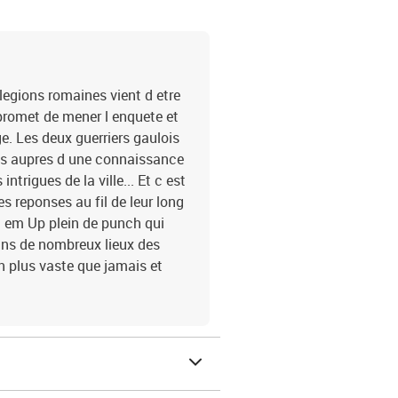
legions romaines vient d etre
 promet de mener l enquete et
e. Les deux guerriers gaulois
ons aupres d une connaissance
ntrigues de la ville... Et c est
s reponses au fil de leur long
at em Up plein de punch qui
dans de nombreux lieux des
n plus vaste que jamais et