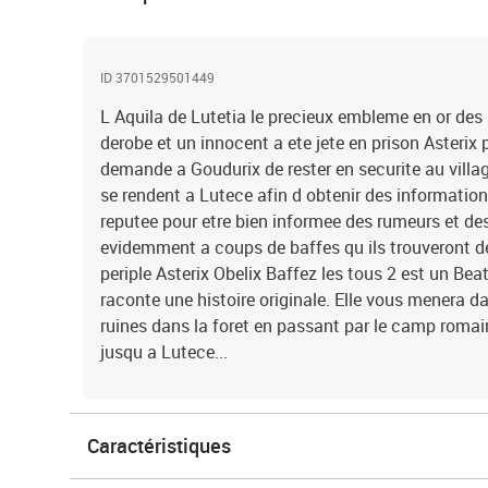
ID 3701529501449
L Aquila de Lutetia le precieux embleme en or des 
derobe et un innocent a ete jete en prison Asterix
demande a Goudurix de rester en securite au villag
se rendent a Lutece afin d obtenir des informati
reputee pour etre bien informee des rumeurs et des i
evidemment a coups de baffes qu ils trouveront de
periple Asterix Obelix Baffez les tous 2 est un Be
raconte une histoire originale. Elle vous menera 
ruines dans la foret en passant par le camp romai
jusqu a Lutece...
Caractéristiques