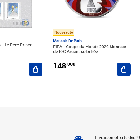
Nouveauté
Monnaie De Paris
 - Le Petit Prince -
FIFA – Coupe du Monde 2026 Monnaie
de 10€ Argent colorisée
148
,00€
Ajouter au panier
Ajoute
Livraison offerte dès 2