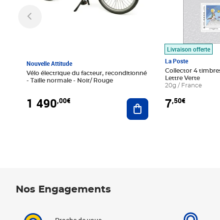
Livraison offerte
La Poste
Nouvelle Attitude
Collector 4 timbres
Vélo électrique du facteur, reconditionné
Lettre Verte
- Taille normale - Noir/ Rouge
20g / France
1 490
7
,00€
,50€
Ajouter au panier
Nos Engagements