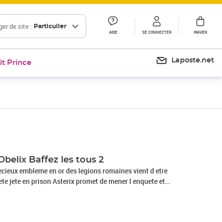
er de site :
Particulier
AIDE
SE CONNECTER
PANIER
Laposte.net
it Prince
Obelix Baffez les tous 2
recieux embleme en or des legions romaines vient d etre
ete jete en prison Asterix promet de mener l enquete et
ster en securite au village. Les deux guerriers gaulois se
 obtenir des informations aupres d une connaissance reputee
es rumeurs et des intrigues de la ville... Et c est evidemment