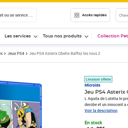
t ou un service ....
Chang
Accès rapides
Les services
Tous nos produits
Collection Pet
es
Jeux PS4
Jeu PS4 Asterix Obelix Baffez les tous 2
Prix 41,38€
Livraison offerte
Microids
Jeu PS4 Asterix 
L Aquila de Lutetia le p
derobe et un innocent a 
demande a Goudurix de re
Voir la description
rendent a Lutece afin d
En stock
pour etre bien informee d