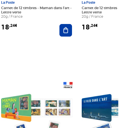
La Poste
La Poste
Carnet de 12 timbres - Maman dans l'art -
Carnet de 12 timbres - Le bl
Lettre verte
Lettre verte
20g / France
20g / France
18
18
,24€
,24€
r au panier
Ajouter au panier
Prix 18,24€
Prix 18,24€