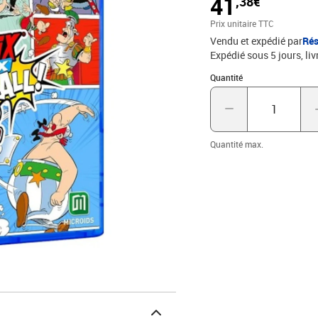
41
,38€
a coups de baffes qu ils 
Obelix Baffez les tous 2
Prix unitaire TTC
originale. Elle vous men
Vendu et expédié par
Rés
passant par le camp roma
Expédié sous 5 jours
liv
Quantité : 1
Quantité
Quantité max.