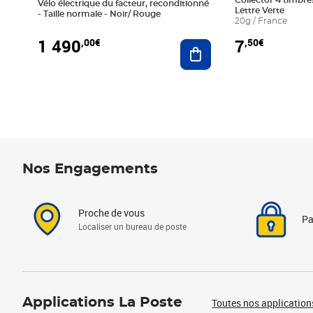
Collector 4 timbres
Vélo électrique du facteur, reconditionné
Lettre Verte
- Taille normale - Noir/ Rouge
20g / France
1 490
7
,00€
,50€
Ajouter au panier
Nos Engagements
Proche de vous
Pa
Localiser un bureau de poste
Applications La Poste
Toutes nos application