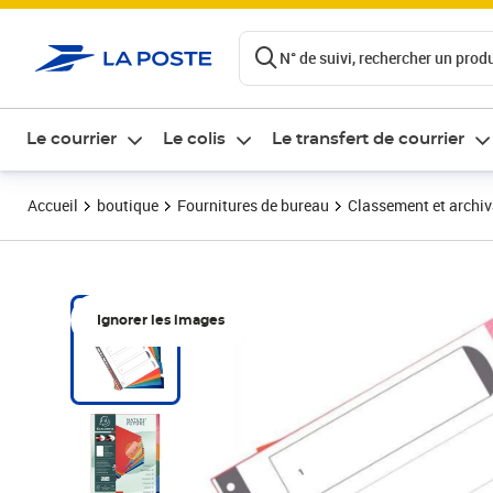
ontenu de la page
N° de suivi, rechercher un produi
Le courrier
Le colis
Le transfert de courrier
Accueil
boutique
Fournitures de bureau
Classement et archi
Ignorer les images