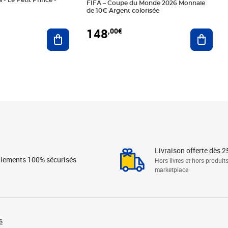
 - Le Petit Prince -
FIFA – Coupe du Monde 2026 Monnaie
de 10€ Argent colorisée
148
,00€
Ajouter au panier
Ajoute
Livraison offerte dès 2
iements 100% sécurisés
Hors livres et hors produit
marketplace
s