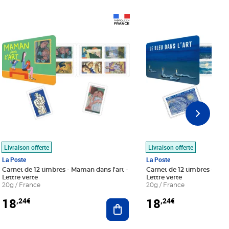
Prix 18,24€
Prix 18,24€
Livraison offerte
Livraison offerte
La Poste
La Poste
Carnet de 12 timbres - Maman dans l'art -
Carnet de 12 timbres - Le bl
Lettre verte
Lettre verte
20g / France
20g / France
18
18
,24€
,24€
r au panier
Ajouter au panier