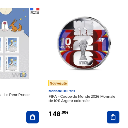
Prix 148,00€
Nouveauté
Monnaie De Paris
 - Le Petit Prince -
FIFA – Coupe du Monde 2026 Monnaie
de 10€ Argent colorisée
148
,00€
Ajouter au panier
Ajoute