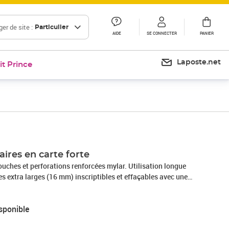
er de site :
Particulier
AIDE
SE CONNECTER
PANIER
Laposte.net
it Prince
aires en carte forte
Touches et perforations renforcées mylar. Utilisation longue
es extra larges (16 mm) inscriptibles et effaçables avec une
s au stylo à bille ou au feutre. Format A4.
sponible