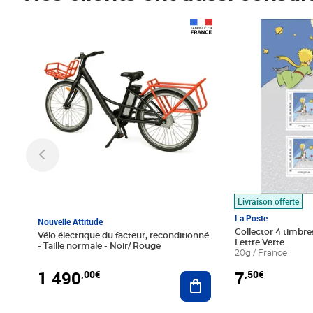
Prix 1 490,00€
Prix 7,50€
Livraison offerte
La Poste
Nouvelle Attitude
Collector 4 timbres
Vélo électrique du facteur, reconditionné
Lettre Verte
- Taille normale - Noir/ Rouge
20g / France
1 490
7
,00€
,50€
Ajouter au panier