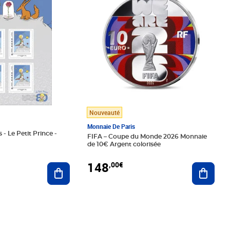
Nouveauté
Monnaie De Paris
 - Le Petit Prince -
FIFA – Coupe du Monde 2026 Monnaie
de 10€ Argent colorisée
148
,00€
Ajouter au panier
Ajoute