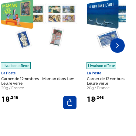
Livraison offerte
Livraison offerte
La Poste
La Poste
Carnet de 12 timbres - Maman dans l'art -
Carnet de 12 timbres - Le bl
Lettre verte
Lettre verte
20g / France
20g / France
18
18
,24€
,24€
r au panier
Ajouter au panier