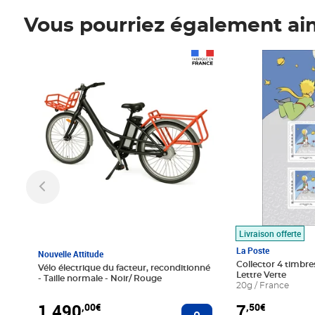
Vous pourriez également ai
Prix 1 490,00€
Prix 7,50€
Livraison offerte
La Poste
Nouvelle Attitude
Collector 4 timbres
Vélo électrique du facteur, reconditionné
Lettre Verte
- Taille normale - Noir/ Rouge
20g / France
1 490
7
,00€
,50€
Ajouter au panier