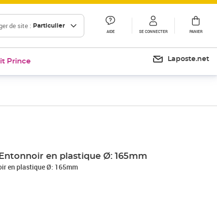
er de site :
Particulier
AIDE
SE CONNECTER
PANIER
Laposte.net
it Prince
Entonnoir en plastique Ø: 165mm
ir en plastique Ø: 165mm