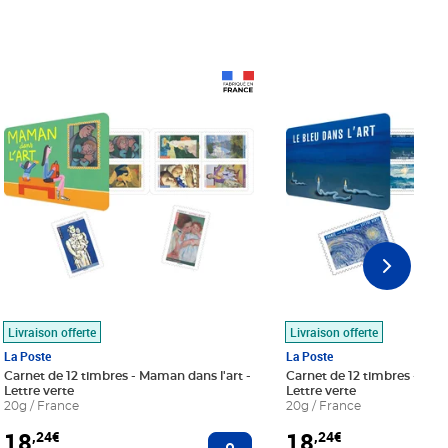
Prix 18,24€
Prix 18,24€
Livraison offerte
Livraison offerte
La Poste
La Poste
Carnet de 12 timbres - Maman dans l'art -
Carnet de 12 timbres - Le bl
Lettre verte
Lettre verte
20g / France
20g / France
18
18
,24€
,24€
r au panier
Ajouter au panier