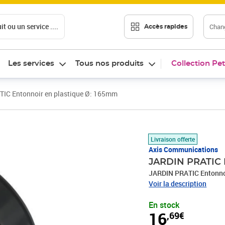
t ou un service ....
Chang
Accès rapides
Les services
Tous nos produits
Collection Pet
IC Entonnoir en plastique Ø: 165mm
Prix 16,69€
Livraison offerte
Axis Communications
JARDIN PRATIC 
JARDIN PRATIC Entonno
Voir la description
En stock
16
,69€