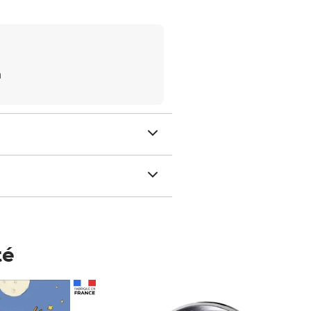
m
té
Prix 148,00€