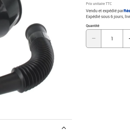
Prix unitaire TTC
Vendu et expédié par
Rés
Expédié sous 6 jours
liv
Quantité : 1
Quantité