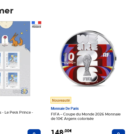
mer
Prix 148,00€
Nouveauté
Monnaie De Paris
 - Le Petit Prince -
FIFA – Coupe du Monde 2026 Monnaie
de 10€ Argent colorisée
148
,00€
Ajouter au panier
Ajoute