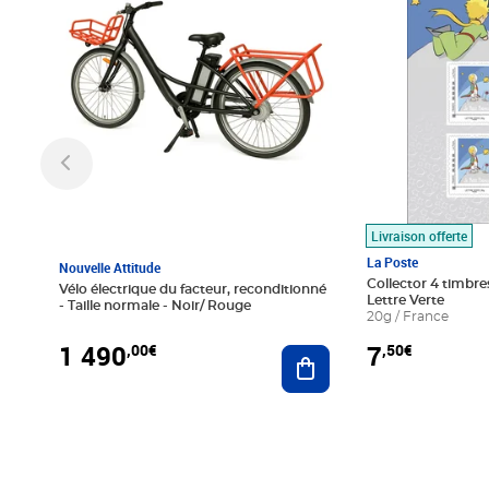
Livraison offerte
La Poste
Nouvelle Attitude
Collector 4 timbres
Vélo électrique du facteur, reconditionné
Lettre Verte
- Taille normale - Noir/ Rouge
20g / France
1 490
7
,00€
,50€
Ajouter au panier