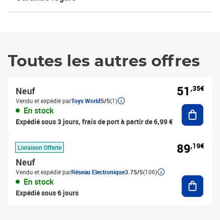
Toutes les autres offres
51
,35€
Neuf
Vendu et expédié par
Toys World
5/5
(1)
Ajouter
En stock
Expédié sous 3 jours, frais de port à partir de 6,99 €
89
,19€
Livraison Offerte
Neuf
Vendu et expédié par
Réseau Electronique
3.75/5
(106)
Ajouter
En stock
Expédié sous 6 jours