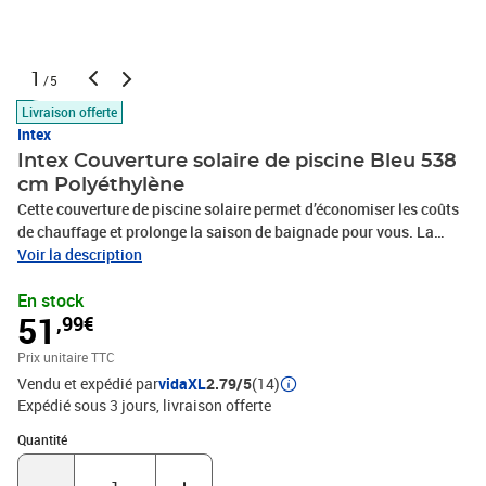
1
/5
Livraison offerte
Intex
Intex Couverture solaire de piscine Bleu 538
cm Polyéthylène
Cette couverture de piscine solaire permet d’économiser les coûts
de chauffage et prolonge la saison de baignade pour vous. La
couverture de piscine est fabriquée en polyéthylène, ce qui la rend
Voir la description
solide et durable. La couverture réchauffe l'eau de la piscine pour
En stock
que vous puissiez profiter plus longtemps de vos jeux. De plus, elle
51
,99€
repose au dessus de la piscine pour la protéger des feuilles, de la
poussière et des débris qui s'accumulent dans la piscine.Couleur :
Prix unitaire TTC
bleuMatériau : polyéthylèneDiamètre : 538 cmÉpaisseur : 160
Vendu et expédié par
vidaXL
2.79/5
(14)
micronsConvient aux piscines d'un diamètre de 549 cm
Expédié sous 3 jours
livraison offerte
Quantité : 1
Quantité