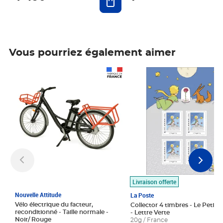
Vous pourriez également aimer
Prix 1 490,00€
Prix 7,50€
Livraison offerte
Nouvelle Attitude
La Poste
Vélo électrique du facteur,
Collector 4 timbres - Le Petit P
reconditionné - Taille normale -
- Lettre Verte
Noir/ Rouge
20g / France