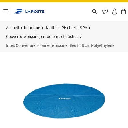
ontenu de la page
Accueil
boutique
Jardin
Piscine et SPA
Couverture piscine, enrouleurs et bâches
Intex Couverture solaire de piscine Bleu 538 cm Polyéthylène
Prix 51,99€
Prix 5
Prix 8