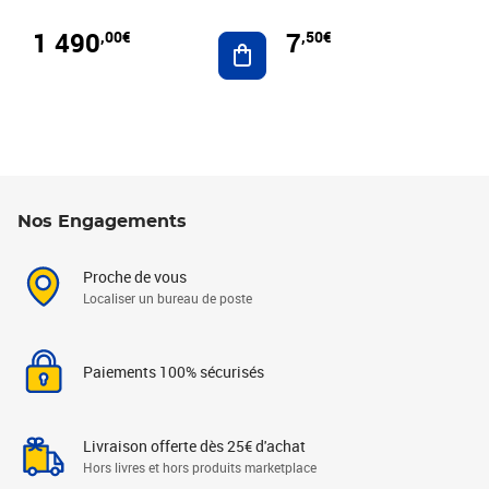
1 490
7
,00€
,50€
Ajouter au panier
Nos Engagements
Proche de vous
Localiser un bureau de poste
Paiements 100% sécurisés
Livraison offerte dès 25€ d'achat
Hors livres et hors produits marketplace