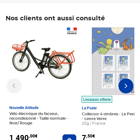
Nos clients ont aussi consulté
Prix 1 490,00€
Prix 7,50€
Livraison offerte
Nouvelle Attitude
La Poste
Vélo électrique du facteur,
Collector 4 timbres - Le Petit P
reconditionné - Taille normale -
- Lettre Verte
Noir/ Rouge
20g / France
1 490
7
,00€
,50€
Ajouter au panier