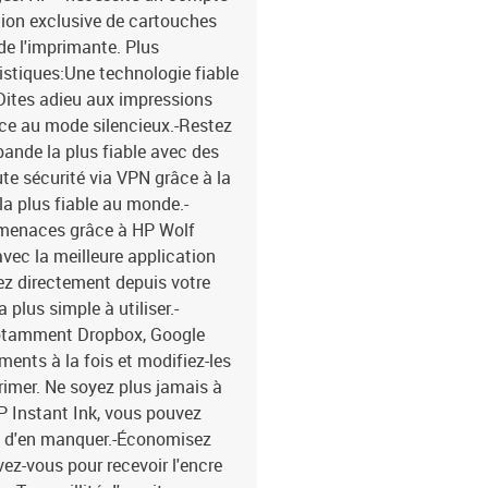
en couleur : 10 ppm-Vite
tion exclusive de cartouches
Letter) : 10 ppm-Vitesse
de l'imprimante. Plus
Letter) : 6 ppm-Délai d'a
stiques:Une technologie fiable
d'arrivée de la première
-Dites adieu aux impressions
Impression sans bordure 
âce au mode silencieux.-Restez
Résolution de copie maxi
A4) : 25 cpm-Vitesse de 
ande la plus fiable avec des
(noir, contour, A4) : 25
te sécurité via VPN grâce à la
maximum d'exemplaires 
la plus fiable au monde.-
25 - 400 %-Fonction de 
ermenaces grâce à HP Wolf
verso : Non- Numérisati
vec la meilleure application
1 200 x 1 200 DPI-Résol
ez directement depuis votre
numérisation maximale :
plus simple à utiliser.-
chargeur automatique d
Scanner vers : serveur d
notamment Dropbox, Google
ppm-Vitesse de numérisa
ents à la fois et modifiez-les
TIFF, JPG, BMP-Formats d
rimer. Ne soyez plus jamais à
24 bits-Niveaux de gris 
HP Instant Ink, vous pouvez
NonCaractéristiques:-Cyc
nt d'en manquer.-Économisez
(maximum) : 20 000 page
vez-vous pour recevoir l'encre
numérique : Oui-Nombre 