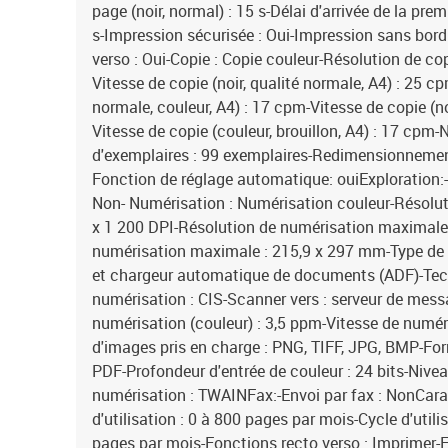
page (noir, normal) : 15 s-Délai d'arrivée de la pre
s-Impression sécurisée : Oui-Impression sans bordu
verso : Oui-Copie : Copie couleur-Résolution de co
Vitesse de copie (noir, qualité normale, A4) : 25 c
normale, couleur, A4) : 17 cpm-Vitesse de copie (no
Vitesse de copie (couleur, brouillon, A4) : 17 c
d'exemplaires : 99 exemplaires-Redimensionnement
Fonction de réglage automatique: ouiExploration:-
Non- Numérisation : Numérisation couleur-Résolut
x 1 200 DPI-Résolution de numérisation maximale 
numérisation maximale : 215,9 x 297 mm-Type de 
et chargeur automatique de documents (ADF)-Tec
numérisation : CIS-Scanner vers : serveur de messa
numérisation (couleur) : 3,5 ppm-Vitesse de numér
d'images pris en charge : PNG, TIFF, JPG, BMP-For
PDF-Profondeur d'entrée de couleur : 24 bits-Niveau
numérisation : TWAINFax:-Envoi par fax : NonCara
d'utilisation : 0 à 800 pages par mois-Cycle d'uti
pages par mois-Fonctions recto verso : Imprimer-E