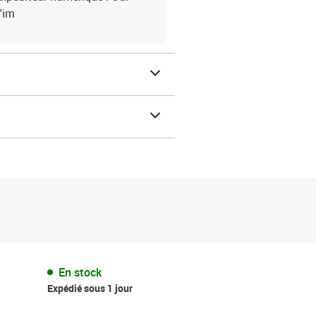
'im
En stock
Expédié sous 1 jour