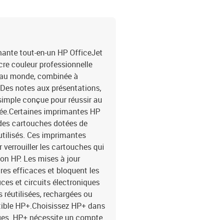
cloud préférés, notamme
plusieurs documents à la
prêt à imprimer. Ne soye
service HP Instant Ink, 
d'en manquer.-Économisez
ante tout-en-un HP OfficeJet
pour recevoir l'encre dir
cre couleur professionnelle
d'esprit maximale grâce à
r au monde, combinée à
d'annuler le service à 
r. Des notes aux présentations,
l'innovation avec 45 % d
simple conçue pour réussir au
avec au moins 45 % de p
vée.Certaines imprimantes HP
protège, restaure et gè
cartouches d'encre HP d
des cartouches dotées de
Partners.Caractéristiqu
utilisés. Ces imprimantes
verso : Auto-Résolution 
verrouiller les cartouches qui
d'impression noir et bla
non HP. Les mises à jour
thermique-Impression : 
res efficaces et bloquent les
maximale : 4800 x 1200 
es et circuits électroniques
Letter) : 20 ppm-Vitesse
s réutilisées, rechargées ou
ppm-Vitesse d'impression
d'impression (couleur, q
tible HP+.Choisissez HP+ dans
d'impression (ISO/IEC 2
ages. HP+ nécessite un compte