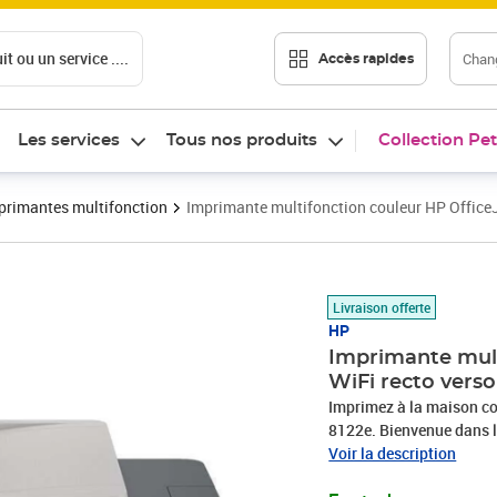
t ou un service ....
Chang
Accès rapides
Les services
Tous nos produits
Collection Pet
primantes multifonction
Imprimante multifonction couleur HP Office
Prix barré 159,90 €
Prix 135,49€
Livraison offerte
HP
Imprimante mult
WiFi recto vers
Imprimez à la maison co
8122e. Bienvenue dans l'
bureaux à domicile du p
Voir la description
d'impression la plus sim