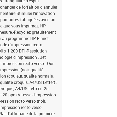
.-Tranquillité d'esprit
 changer de forfait ou d'annuler
entaire.Stimuler l'innovation
imprimantes fabriquées avec au
ge que vous imprimez, HP
 mesure.-Recyclez gratuitement
ce au programme HP Planet
Mode d'impression recto-
800 x 1 200 DPI-Résolution
ologie d'impression : Jet
-Impression recto verso : Oui-
mpression (noir, qualité
on (couleur, qualité normale,
qualité croquis, A4/US Letter) :
croquis, A4/US Letter) : 25
 : 20 ppm-Vitesse d'impression
ession recto verso (noir,
'impression recto verso
lai d'affichage de la première