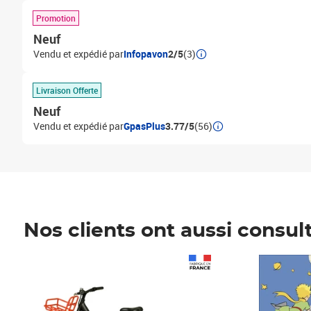
Promotion
Neuf
Vendu et expédié par
Infopavon
2/5
(3)
Livraison Offerte
Neuf
Vendu et expédié par
GpasPlus
3.77/5
(56)
Nos clients ont aussi consul
Prix 1 490,00€
Prix 7,50€