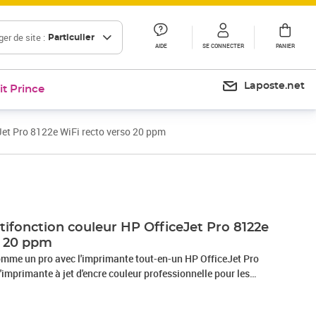
er de site :
Particulier
AIDE
SE CONNECTER
PANIER
Laposte.net
it Prince
Jet Pro 8122e WiFi recto verso 20 ppm
Prix 151,50€
Prix barré 174,19 €
Prix 145,16€
Prix 186,15€
ifonction couleur HP OfficeJet Pro 8122e
o 20 ppm
mme un pro avec l'imprimante tout-en-un HP OfficeJet Pro
imprimante à jet d'encre couleur professionnelle pour les
remier imprimeur au monde, combinée à l'application
ple à utiliser. Des notes aux présentations, vous pouvez