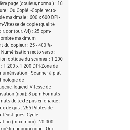
mière page (couleur, normal) : 18
re : OuiCopié :-Copie recto-
pie maximale : 600 x 600 DPI-
pm-Vitesse de copie (qualité
ir, contour, A4) : 25 cpm-
pm-Nombre maximum
 du copieur : 25 - 400 %-
 Numérisation recto verso :
ion optique du scanner : 1 200
: 1 200 x 1 200 DPI-Zone de
numérisation : Scanner à plat
hnologie de
gerie, logiciel-Vitesse de
isation (noir): 8 ppm-Formats
mats de texte pris en charge :
x de gris : 256-Pilotes de
ctéristiques:-Cycle
lisation (maximum) : 20 000
xpéditeur numérique : Oui-