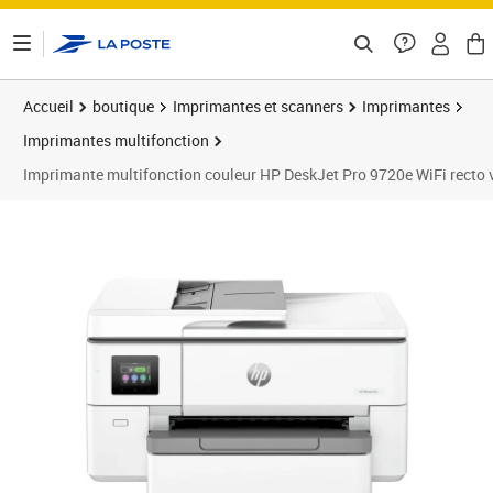
ontenu de la page
Accueil
boutique
Imprimantes et scanners
Imprimantes
Imprimantes multifonction
Imprimante multifonction couleur HP DeskJet Pro 9720e WiFi recto
Prix 207,37€
Prix b
Prix 2
Prix b
Prix 2
Prix 2
Prix 2