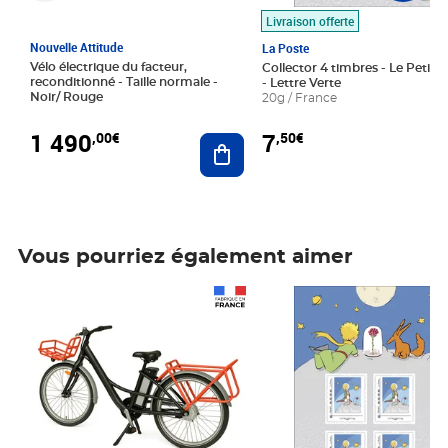
Livraison offerte
Nouvelle Attitude
La Poste
Vélo électrique du facteur,
Collector 4 timbres - Le Petit P
reconditionné - Taille normale -
- Lettre Verte
Noir/ Rouge
20g / France
1 490
7
,00€
,50€
Ajouter au panier
Vous pourriez également aimer
Prix 1 490,00€
Prix 7,50€