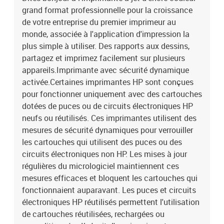
entreprise, et qui évoluent à votre rythme, basées sur des
grand format professionnelle pour la croissance
décennies d'expérience.Toujours prêt à imprimer. Ne soyez plus
de votre entreprise du premier imprimeur au
jamais à court d'encre :-Si vous vous inscrivez au service HP
monde, associée à l'application d'impression la
Instant Ink, vous pouvez recevoir de l'encre directement à votre
plus simple à utiliser. Des rapports aux dessins,
porte avant d'en manquer.-Économisez jusqu'à 70 % avec le service
partagez et imprimez facilement sur plusieurs
HP Instant Ink. Inscrivez-vous pour recevoir l'encre directement à
votre porte à partir de 0,99 ? au mois.-Tranquillité d'esprit
appareils.Imprimante avec sécurité dynamique
maximale grâce à la flexibilité qui vous permet de changer de
activée.Certaines imprimantes HP sont conçues
forfait ou d'annuler le service à tout moment sans aucun coût
pour fonctionner uniquement avec des cartouches
supplémentaire.-Promouvoir l'innovation avec 30% de plastique
dotées de puces ou de circuits électroniques HP
recyclé.Choisissez des imprimantes fabriquées avec au moins 30
neufs ou réutilisés. Ces imprimantes utilisent des
% de plastique recyclé :-Pour chaque page que vous imprimez, HP
mesures de sécurité dynamiques pour verrouiller
protège, restaure et gère les forêts dans la même mesure.-Recyclez
les cartouches qui utilisent des puces ou des
vos cartouches d'encre HP d'origine usagées avec le programme
gratuit HP Planet Partners.Caractéristiques:Vitesse
circuits électroniques non HP. Les mises à jour
d'impression :-Mode d'impression recto-verso : Auto-Résolution
régulières du micrologiciel maintiennent ces
d'impression couleur : 4 800 x 1 200 DPI-Résolution d'impression
mesures efficaces et bloquent les cartouches qui
noir et blanc : 1200 x 1200 DPI-Technologie d'impression : Jet
fonctionnaient auparavant. Les puces et circuits
d'encre thermique-Impression : Impression couleur-Impression
électroniques HP réutilisés permettent l'utilisation
recto verso : Oui-Résolution maximale : 4800 x 1200 DPI-Vitesse
de cartouches réutilisées, rechargées ou
d'impression (noir, qualité normale, A4/US Letter) : 22 ppm-