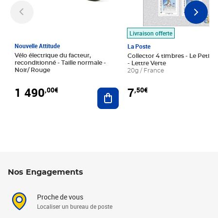
Livraison offerte
Nouvelle Attitude
La Poste
Vélo électrique du facteur,
Collector 4 timbres - Le Petit P
reconditionné - Taille normale -
- Lettre Verte
Noir/ Rouge
20g / France
1 490
7
,00€
,50€
Ajouter au panier
Nos Engagements
Proche de vous
Localiser un bureau de poste