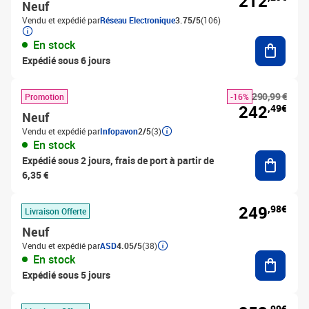
212
Neuf
Vendu et expédié par
Réseau Electronique
3.75/5
(106)
Ajouter
En stock
Expédié sous 6 jours
290,99 €
Promotion
-16%
242
,49€
Neuf
Vendu et expédié par
Infopavon
2/5
(3)
En stock
Ajouter
Expédié sous 2 jours, frais de port à partir de
6,35 €
249
,98€
Livraison Offerte
Neuf
Vendu et expédié par
ASD
4.05/5
(38)
Ajouter
En stock
Expédié sous 5 jours
,99€