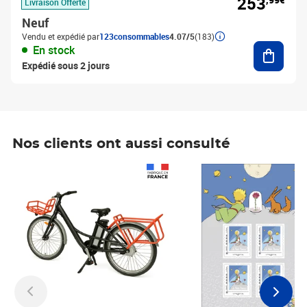
253
Livraison Offerte
Neuf
Vendu et expédié par
123consommables
4.07/5
(183)
Ajouter
En stock
Expédié sous 2 jours
Nos clients ont aussi consulté
Prix 1 490,00€
Prix 7,50€