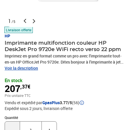
1
/5
Livraison offerte
HP
Imprimante multifonction couleur HP
DeskJet Pro 9720e WiFi recto verso 22 ppm
Imprimez en grand format comme un pro avec l'imprimante tout-
en-un HP OfficeJet Pro 9720e. Dites bonjour à l'imprimante à jet
d'encre couleur grand format professionnelle pour la croissance de
Voir la description
votre entreprise du premier imprimeur au monde, associée à
En stock
l'application d'impression la plus simple à utiliser. Des rapports
207
,37€
aux dessins, partagez et imprimez facilement sur plusieurs
appareils.Imprimante avec sécurité dynamique activée.Certaines
Prix unitaire TTC
imprimantes HP sont conçues pour fonctionner uniquement avec
Vendu et expédié par
GpasPlus
3.77/5
(56)
des cartouches dotées de puces ou de circuits électroniques HP
Expédié sous 2 jours
livraison offerte
neufs ou réutilisés. Ces imprimantes utilisent des mesures de
sécurité dynamiques pour verrouiller les cartouches qui utilisent
Quantité : 1
Quantité
des puces ou des circuits électroniques non HP. Les mises à jour
régulières du micrologiciel maintiennent ces mesures efficaces et