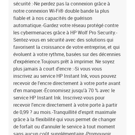
sécurité :-Ne perdez pas la connexion grâce à
charge : JPEG, PNG, TIFF, BMP-Formats de texte pris en charge :
notre connexion Wi-Fi® double bande la plus
PDF-Profondeur d'entrée de couleur : 24 bits-Niveaux de gris : 256-
fiable et à nos capacités de guérison
Pilotes de numérisation : TWAINFax:-Envoi par fax :
NonCaractéristiques:-Cycle d'utilisation : 250 à 1 500 pages par
automatique.-Gardez votre réseau protégé contre
mois-Cycle d'utilisation (maximum) : 30 000 pages par mois-
les cybermenaces grâce à HP Wolf Pro Security.-
Fonctions recto verso : Copie, Fax, Impression, Numérisation-
Sentez-vous en sécurité avec des solutions qui
Expéditeur numérique : Oui-Nombre de cartouches d'impression :
favorisent la croissance de votre entreprise, et qui
4-Couleurs d'impression : noir, cyan, magenta, jaune-Langages de
évoluent à votre rythme, basées sur des décennies
description de page : interface graphique PCL 3-Multitâche tout-
d'expérience.Toujours prêt à imprimer. Ne soyez
en-un : Oui-Segment HP : Petites et moyennes entreprisesCapacité
plus jamais à court d'encre :-Si vous vous
d'entrée et de sortie :-Nombre tota
inscrivez au service HP Instant Ink, vous pouvez
recevoir de l'encre directement à votre porte avant
d'en manquer.-Économisez jusqu'à 70 % avec le
service HP Instant Ink. Inscrivez-vous pour
recevoir l'encre directement à votre porte à partir
de 0,99 ? au mois.-Tranquillité d'esprit maximale
grâce à la flexibilité qui vous permet de changer
de forfait ou d'annuler le service à tout moment
sans aucun coût supplémentaire.-Promouvoir