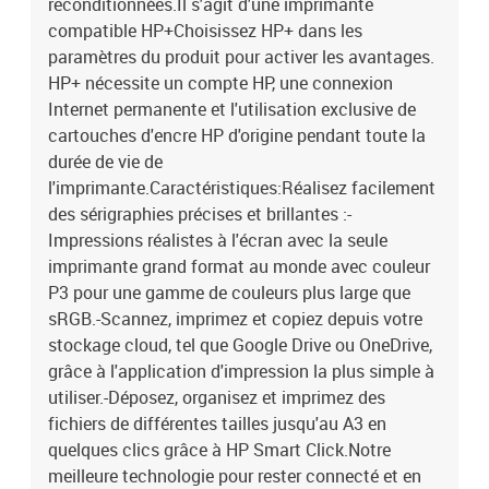
reconditionnées.Il s'agit d'une imprimante
Vitesse d'impression (couleur, qualité normale, A4/US Letter) : 18
ppm-Vitesse d'impression (noir, qualité croquis, A4/US Letter) : 34
compatible HP+Choisissez HP+ dans les
ppm-Vitesse d'impression (couleur, qualité des croquis, A4/US
paramètres du produit pour activer les avantages.
Letter) : 34 ppm-Vitesse d'impression (ISO/IEC 24734) en noir : 22
HP+ nécessite un compte HP, une connexion
ppm-Vitesse d'impression (ISO/IEC 24734) en couleur : 18 ppm-
Internet permanente et l'utilisation exclusive de
Délai d'arrivée à la première page (noir, normal) : 12 s-Délai
cartouches d'encre HP d'origine pendant toute la
d'arrivée de la première page (couleur, normal) : 13 s-Fonction
durée de vie de
d'impression N-en-1 : Oui-Impression sécurisée : Oui-Fonction
l'imprimante.Caractéristiques:Réalisez facilement
d'impression de livret : Oui-Impression sans bordure : OuiCopié :-
Copie recto-verso : Oui-Copie : Copie couleur-Résolution de copie
des sérigraphies précises et brillantes :-
maximale : 600 x 600 DPI-Vitesse de copie (noir, qualité normale,
Impressions réalistes à l'écran avec la seule
A4) : 34 cpm-Vitesse de copie (qualité normale, couleur, A4) : 26
imprimante grand format au monde avec couleur
cpm-Vitesse de copie (noir, contour, A4) : 34 cpm-Vitesse de copie
P3 pour une gamme de couleurs plus large que
(couleur, brouillon, A4) : 26 cpm-Nombre maximum d'exemplaires :
sRGB.-Scannez, imprimez et copiez depuis votre
99 exemplaires-Redimensionnement du copieur : 25 - 400 %-
stockage cloud, tel que Google Drive ou OneDrive,
Fonction de copie d'identité : oui-Fonction de réglage
grâce à l'application d'impression la plus simple à
automatique: ouiExploration:- Numérisation : Numérisation
couleur-Résolution optique du scanner : 1 200 x 1 200 DPI-
utiliser.-Déposez, organisez et imprimez des
Résolution de numérisation maximale : 1 200 x 1 200 DPI-Zone de
fichiers de différentes tailles jusqu'au A3 en
numérisation maximale : 216 x 356 mm-Type de numérisation :
quelques clics grâce à HP Smart Click.Notre
Scanner à plat et chargeur automatique de documents (ADF)-
meilleure technologie pour rester connecté et en
Technologie de numérisation : CIS-Formats d'images pris en