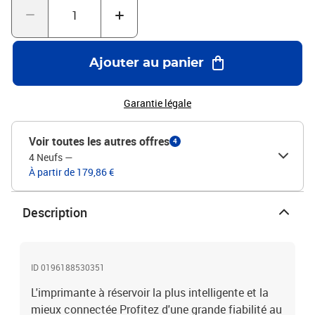
l'appareil mobile.-L'imprimante vous indique quoi faire ensuite
avec les boutons intelligents.-Flacons facilement recyclables avec
code couleur pour faciliter le remplissage.Caractéristiques:Vitesse
d'impression :-Résolution d'impression couleur : 4800 x 1200 DPI-
Ajouter au panier
Résolution d'impression noir et blanc : 1200 x 1200 DPI-
Technologie d'impression : Jet d'encre thermique-Impression :
Impression couleur-Impression recto-verso : Non-Résolution
Garantie légale
maximale : 4800 x 1200 DPI-Vitesse d'impression (noir, qualité
normale, A4/US Letter) : 12 ppm-Vitesse d'impression (couleur,
Voir toutes les autres offres
4
qualité normale, A4/US Letter) : 5 ppm-Vitesse d'impression (noir,
4 Neufs
—
qualité brouillon, A4/US Letter) : 22 ppm-Vitesse d'impression
À partir de 179,86 €
(couleur, qualité brouillon, A4/US Letter) : 16 ppm-Temps jusqu'à
la première page (noir, normal) : 14 s-Temps jusqu'à la première
page (couleur, normal) : 21 sCopié :-Copie : copie couleur-
Description
Résolution de copie maximale : 600 x 600 DPIVitesse de copie
(noir, qualité normale, A4) : 10 cpm-Vitesse de copie (qualité
normale, couleur, A4) : 2 cpm-Nombre maximum d'exemplaires : 99
exemplaires-Remise à l'échelle du copieur : 25 - 150 %Exploration:-
ID 0196188530351
Numérisation : Numérisation couleur-Résolution optique du
L'imprimante à réservoir la plus intelligente et la
scanner : 1200 x 1200 DPI-Résolution de numérisation maximale :
1200 x 1200 DPI-Zone de numérisation maximale : 216 x 297 mm-
mieux connectée Profitez d'une grande fiabilité au