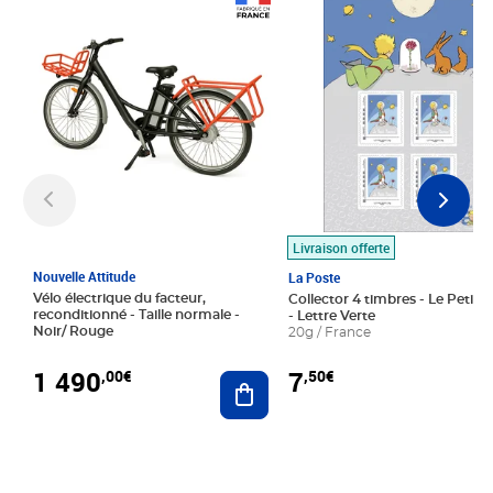
Prix 1 490,00€
Prix 7,50€
Livraison offerte
Nouvelle Attitude
La Poste
Vélo électrique du facteur,
Collector 4 timbres - Le Petit P
reconditionné - Taille normale -
- Lettre Verte
Noir/ Rouge
20g / France
1 490
7
,00€
,50€
Ajouter au panier