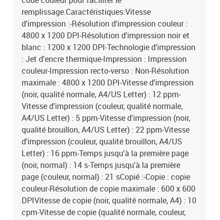
code couleur pour faciliter le
Wi-Fi : 802.11b, 802.11g, Wi-Fi 4 (802.11n)-Technologie
remplissage.Caractéristiques:Vitesse
d'impression mobile : Apple AirPrint, Google Cloud Print, HP
ePrint, Mopria Print ServicePerformance:-Mémoire interne :
d'impression :-Résolution d'impression couleur :
64 Mo-Processeur intégré : Oui-Fréquence du processeur :
4800 x 1200 DPI-Résolution d'impression noir et
980 MHzConception:- Couleur du produit : blanc-Position sur le
blanc : 1200 x 1200 DPI-Technologie d'impression
marché : domicile et bureau-Écran intégré : OuiContrôle de
: Jet d'encre thermique-Impression : Impression
puissance :Consommation d'énergie (Prêt) : 3 023 W-
couleur-Impression recto-verso : Non-Résolution
Consommation électrique (en veille) : 1 096 W-Consommation
maximale : 4800 x 1200 DPI-Vitesse d'impression
électrique (éteinte) : 0,109 W-Tension d'entrée CA : 100 - 240 V-
(noir, qualité normale, A4/US Letter) : 12 ppm-
Fréquence d'entrée CA : 50/60 HzDurabilité:-Matériaux et
technologies durables : 45 % de plastique recyclé post-
Vitesse d'impression (couleur, qualité normale,
consommation ; Enregistré EPEAT®Poids et mensurations :-
A4/US Letter) : 5 ppm-Vitesse d'impression (noir,
Largeur : 434,7 mm-Profondeur : 361,5 mm-Hauteur : 157,3 mm-
qualité brouillon, A4/US Letter) : 22 ppm-Vitesse
Poids : 5,03 kg
d'impression (couleur, qualité brouillon, A4/US
Letter) : 16 ppm-Temps jusqu'à la première page
(noir, normal) : 14 s-Temps jusqu'à la première
page (couleur, normal) : 21 sCopié :-Copie : copie
couleur-Résolution de copie maximale : 600 x 600
DPIVitesse de copie (noir, qualité normale, A4) : 10
cpm-Vitesse de copie (qualité normale, couleur,