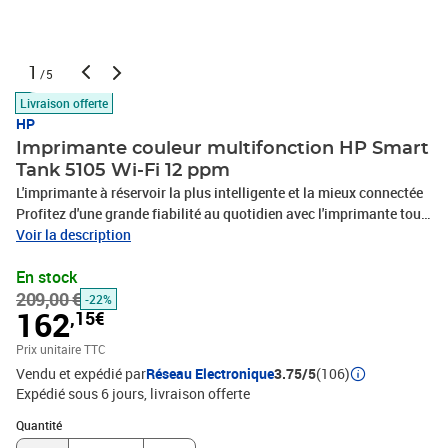
1
/5
Livraison offerte
HP
Imprimante couleur multifonction HP Smart
Tank 5105 Wi-Fi 12 ppm
L'imprimante à réservoir la plus intelligente et la mieux connectée
Profitez d'une grande fiabilité au quotidien avec l'imprimante tout-
en-un HP Smart Tank 5105, offrant la qualité et les économies que
Voir la description
vous attendez de HP.Caractéristiques:Valeur du réservoir
En stock
intelligent :-Profitez jusqu'à 3 ans d'encre pour continuer à
209,00 €
imprimer à une fraction du coût.- Économisez de l'énergie avec la
-22%
162
,15€
technologie HP Auto-On/Auto-Off.-Les capteurs d'encre évitent les
remplacements coûteux des têtes d'impression.Disponibilité
Prix unitaire TTC
immédiate:-Restez connecté et continuez à imprimer grâce à la
Vendu et expédié par
Réseau Electronique
3.75/5
(106)
connectivité Wi-Fi avec des capacités d'auto-réparation.-Imprimez
Expédié sous 6 jours
livraison offerte
et numérisez en déplacement depuis n'importe quel appareil
Quantité : 1
mobile.-Télécopie mobile avec l'application HP
Quantité
Smart.Confortablement intuitif :-Configuration facile guidée par